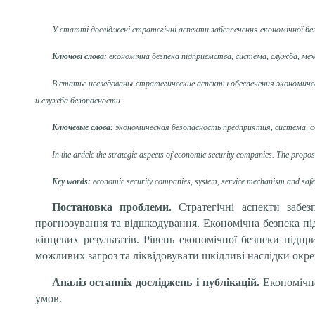
У статті досліджені стратегічні аспекти забезпечення економічної без
Ключові слова:
економічна безпека підприємства, система, служба, мех
В статье исследованы
стратегические аспекты
обеспечения экономиче
и служба
безопасности.
Ключевые
слова:
экономическая безопасность предприятия
,
система
,
с
In the article the
strategic aspects of
economic security
companies.
The propos
Key words
:
economic security
companies
, system,
service
mechanism and
safe
Постановка проблеми.
Стратегічні аспекти
забез
прогнозування та відшкодування. Економічна безпека пі
кінцевих результатів. Рівень економічної безпеки підп
можливих загроз та ліквідовувати шкідливі наслідки окр
Аналіз останніх досліджень і публікацій.
Економічна
умов.