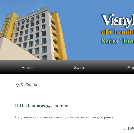
V
i
s
n
y
o
f
C
h
e
r
n
i
h
S
e
r
i
e
s
"
E
c
o
Home
Search
Arc
УДК 658.33
Н.П. Левковець,
асистент
Національний транспортний університет, м. Київ, Україна
СТР