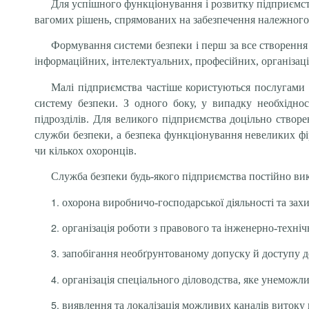
Для успішного функціонування і розвитку підприємств
вагомих рішень, спрямованих на забезпечення належного 
Формування системи безпеки і перш за все створення 
інформаційних, інтелектуальних, професійних, організац
Малі підприємства частіше користуються послугами 
систему безпеки. З одного боку, у випадку необхідно
підрозділів. Для великого підприємства доцільно створ
служби безпеки, а безпека функціонування невеликих ф
чи кількох охоронців.
Служба безпеки будь-якого підприємства постійно в
охорона виробничо-господарської діяльності та зах
організація роботи з правового та інженерно-техні
запобігання необґрунтованому допуску й доступу до
організація спеціального діловодства, яке унеможл
виявлення та локалізація можливих каналів витоку к