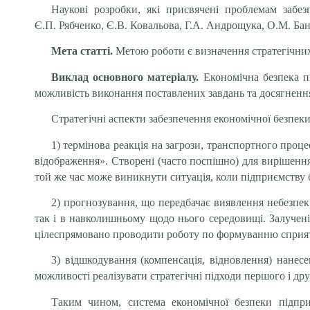
Наукові розробки, які присвячені проблемам забез
Є.П. Рябченко, Є.В. Ковальова, Г.А. Андрощука, О.М. Бан
Мета статті.
Метою роботи є визначення стратегічних
Виклад основного матеріалу.
Економічна безпека п
можливість виконання поставлених завдань та досягнення
Стратегічні аспекти
забезпечення економічної безпеки
1) термінова реакція
на загрози, транспортного проце
відображення». Створені (часто поспішно) для вирішення
той же час може виникнути ситуація, коли підприємству 
2) прогнозування, що передбачає виявлення небезпек 
так і в навколишньому щодо нього середовищі. Залучені
цілеспрямовано проводити роботу по формуванню сприят
3) відшкодування (компенсація, відновлення) нанес
можливості реалізувати стратегічні підходи першого і дру
Таким чином, система економічної безпеки підпри