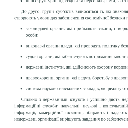
інші структурні підрозділи та персонал фірми, які 
До другої групи суб’єктів відносяться ті, які знахо
створюють умови для забезпечення економічної безпеки 
законодавчі органи, які приймають закони, створю
особи;
виконавчі органи влади, які проводять політику без
судові органи, які забезпечують дотримання законн
державні інститути, які здійснюють охорону кордону
правоохоронні органи, які ведуть боротьбу з прав
система науково-навчальних закладів, які реалізуют
Спільно з державними існують і успішно діють недер
інформаційні служби; навчальні, наукові і консультаці
інформації, комерційної таємниці, збирають і надают
недержавні організації вирішують завдання по забезпече