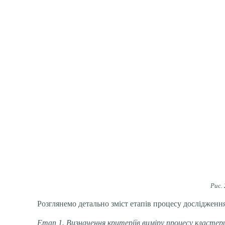
Рис.
Розглянемо детально зміст етапів процесу дослідження
Етап 1. Визначення критеріїв виміру процесу кластери