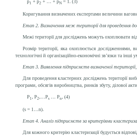
p
+ p
+ … + p
= 1. (3)
1
2
N
Коригування визначених експертами величини вагових 
Етап 2. Визначення меж території для проведення до
Межі території для досліджень можуть охоплювати від т
Розмір території, яка охоплюється дослідженнями, в
технологічні й організаційно-економічні зв’язки та інші 
Етап 3. Виявлення підприємств визначеної території, 
Для проведення кластерних досліджень території вибир
програми, обсягів виробництва, ринків збуту, ділової активн
Р
, Р
,…P
… Р
, (4)
1
2
s
n
(s = 1…n).
Етап 4. Аналіз підприємств за критеріями кластеризац
Для кожного критерію кластеризації будується відпові