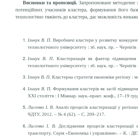
Висновки та пропозиції.
Запропоноване методичне з
потенційних учасників кластера, формування його баз
технологічно тяжіють до кластера, дає можливість виваж
Ільчук В. П.
Виробничі кластери у розвитку конкуренто
технологічного університету : зб. наук. пр. – Чернігів
Ільчук В. П
. Кластеризація як фактор підвищення 
технологічного університету : зб. наук. пр. – Чернігів
Ільчук В. П.
Кластерна стратегія економіки регіону : мон
Ільчук В. П.
Формування кластерів як засіб підвищенн
ХХІ століття : І Міжнар. наук.-практ. конф., 17–19 гру
Лисенко І. В.
Аналіз процесів кластеризації у регіонах
ЧДТУ, 2012. – № 4 (62). – С. 209–217.
Лисенко І. В.
Дослідження процесів кластеризації е
транспорту. Серія «Економіка і управління». – К. : ДЕ