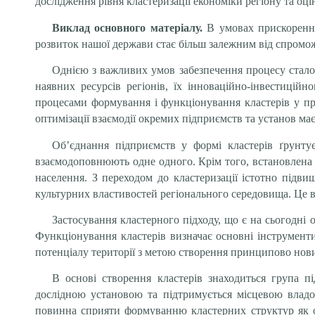
дослідження рівня кластеризації економіки регіону та о
Виклад основного матеріалу.
В умовах прискорення
розвиток нашої держави стає більш залежним від спромож
Однією з важливих умов забезпечення процесу стало
наявних ресурсів регіонів, їх інноваційно-інвестиційн
процесами формування і функціонування кластерів у про
оптимізації взаємодії окремих підприємств та установ ма
Об’єднання підприємств у формі кластерів ґрунтуєт
взаємодоповнюють одне одного. Крім того, встановлена з
населення. З переходом до кластеризації істотно підви
культурних властивостей регіонального середовища. Це ви
Застосування кластерного підходу, що є на сьогодні 
Функціонування кластерів визначає основні інструменти
потенціалу території з метою створення принципово нови
В основі створення кластерів знаходиться група п
дослідною установою та підтримується місцевою владою
повинна сприяти формуванню кластерних структур як о