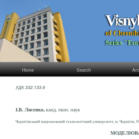
V
i
s
n
y
o
f
C
h
e
r
n
i
h
S
e
r
i
e
s
"
E
c
o
Home
Search
Arc
УДК 332.133.6
І.В. Лисенко,
канд. екон. наук
Чернігівський національний технологічний університет, м. Чернігів, У
МОДЕЛЮВА