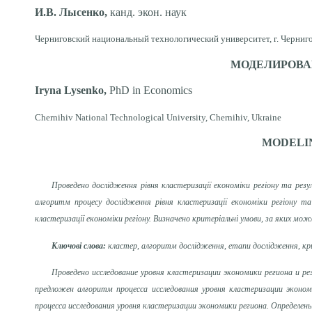
И.В. Лысенко,
канд. экон. наук
Черниговский национальный технологический университет, г. Черниго
МОДЕЛИРОВА
Iryna Lysenko,
PhD in Economics
Chernihiv National Technological University, Chernihiv, Ukraine
MODELI
Проведено дослідження рівня кластеризації економіки регіону та рез
алгоритм процесу дослідження рівня кластеризації економіки регіону т
кластеризації економіки регіону. Визначено критеріальні умови, за яких мо
Ключові слова:
кластер, алгоритм дослідження, етапи дослідження, кр
Проведено исследование уровня кластеризации экономики региона и 
предложен алгоритм процесса исследования уровня кластеризации эконо
процесса исследования уровня кластеризации экономики региона. Определе