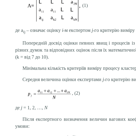
(1)
де a
– означає оцінку
i
-м експертом
j
-го критерію виміру п
ij
Попередній досвід оцінки певних явищ і процесів із 
різних думок та відповідних оцінок після їх математично
(k = від 7 до 10).
Мінімальна кількість критеріїв виміру процесу класте
Середня величина оцінки експертами
j
-го критерію в
, (2)
де
j
= 1, 2, …,
N
Після експертного визначення величин вагових коеф
умови: