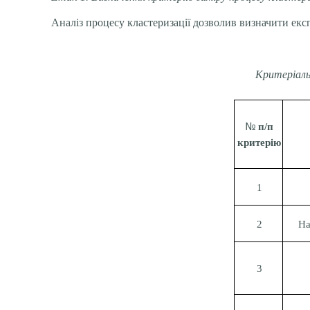
Аналіз процесу кластеризації дозволив визначити екс
Критеріаль
№
п/п
критерію
1
2
На
3