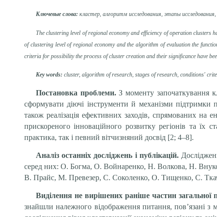
Ключевые слова:
кластер, алгоритм исследования, этапы исследования,
The clustering level of regional economy and efficiency of operation clusters
of clustering level of regional economy and the algorithm of evaluation the functi
criteria for possibility the process of cluster creation and their significance have b
Key words:
cluster, algorithm of research, stages of research, conditions' crit
Постановка проблеми.
З моменту започаткування к
сформувати діючі інструменти й механізми підтримки 
також реалізація ефективних заходів, спрямованих на е
прискореного інноваційного розвитку регіонів та їх ст
практика, так і певний вітчизняний досвід [2; 4–8].
Аналіз останніх досліджень і публікацій.
Досліджен
серед них: О. Богма, О. Войнаренко, Н. Волкова, Н. Внуко
В. Прайс, М. Превезер, С. Соколенко, О. Тищенко, С. Ткач
Виділення не вирішених раніше частин загальної 
зна­йшли належного відображення питання, пов’язані з