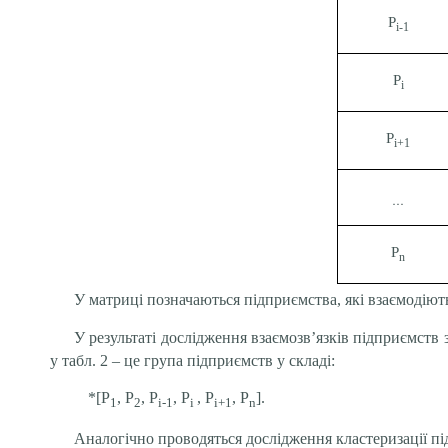
Р
і-1
Р
і
Р
і+1
…
Р
n
У матриці позначаються підприємства, які взаємодіют
У результаті дослідження взаємозв’язків підприємств 
у табл. 2 – це група підприємств у складі:
*[Р
, Р
, Р
, Р
, Р
, Р
].
1
2
і-1
і
і+1
n
Аналогічно проводяться дослідження кластеризації пі