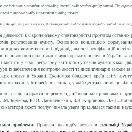
for the formation mechanism of providing internal audit services quality control. The expedie
the need to improve quality management auditing services.
ng the quality of audit services, the transformation of the system of quality control assurance, 
ї діяльності в Європейському співтоваристві протягом останніх ро
нізмів регулювання аудиту. Основною концепцією формування
ринципах компетентності, відповідальності, конфіденційності та 
ою основою контролю якості аудиторських послуг в Україні та св
 містить у собі: регулярну звітність суб’єктів аудиторської 
дури із забезпечення контролю якості та дисциплінарні заходи з
ких послуг в Україні. Економіка більшості країн світу ґрун
теми захисту інтересів власників, у якій центральне місце відво
чні засади та практичні рекомендації щодо контролю якості ауди
, С.М. Бичкова, Ю.О. Данилевський, З.В. Кир’янова, Дж.Л. Лобб
 категорії якості послуг чимала увага приділялася такими науко
льної проблеми.
Процеси, що відбуваються в
економіці Укра
аданої аудиторськими висновками, що негативно впливає на діял