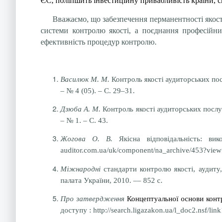
ЄС, поліпшить інвестиційну привабливість країни, с
Вважаємо, що забезпечення перманентності якост
системи контролю якості, а поєднання професійни
ефективність процедур контролю.
Василюк М. М.
Контроль якості аудиторських пос
– № 4 (05). – С. 29–31.
Дзюба А. М.
Контроль якості аудиторських послуг
– № 1. – С. 43.
Жогова О. В.
Якісна відповідальність: ви
auditor.com.ua/uk/component/na_archive/453?view=
Міжнародні
стандарти контролю якості, аудиту,
палата України, 2010. –– 852 с.
Про затвердження
Концептуальної основи контр
доступу : http://search.ligazakon.ua/l_doc2.nsf/li