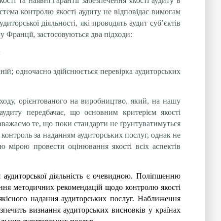
ості та наявні гарантії забезпечення якості аудиту в
стема контролю якості аудиту не відповідає вимогам
диторської діяльності, які проводять аудит суб’єктів
 у Франції, застосовуються два підходи:
;
ній; одночасно здійснюється перевірка аудиторських
оду, орієнтованого на виробництво, який, на нашу
 аудиту передбачає, що основним критерієм якості
 вважаємо те, що поки стандарти не ґрунтуватимуться
 контроль за наданням аудиторських послуг, однак не
ною мірою провести оцінювання якості всіх аспектів
 аудиторської діяльність є очевидною. Поліпшенню
лення методичних рекомендацій щодо контролю якості
еякісного надання аудиторських послуг. Наближення
езпечить визнання аудиторських висновків у країнах