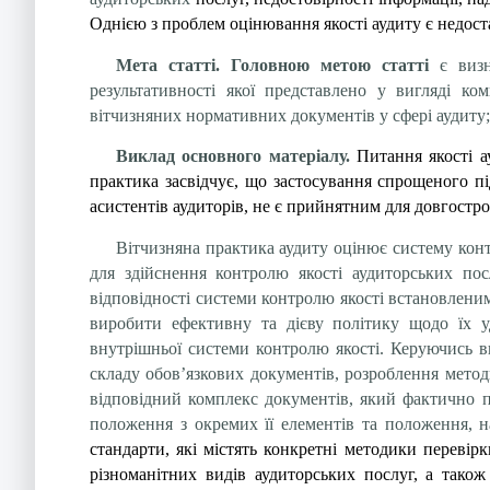
Однією з проблем оцінювання якості аудиту є недоста
Мета статті. Головною метою статті
є визна
результативності якої представлено у вигляді ко
вітчизняних нормативних документів у сфері аудиту;
Виклад основного матеріалу.
Питання якості а
практика засвідчує, що застосування спрощеного п
асистентів аудиторів, не є прийнятним для довгостро
Вітчизняна практика аудиту оцінює систему контр
для здійснення контролю якості аудиторських пос
відповідності системи контролю якості встановленим
виробити ефективну та дієву політику щодо їх у
внутрішньої системи контролю якості. Керуючись ви
складу обов’язкових документів, розроблення метод
відповідний комплекс документів, який фактично п
положення з окремих її елементів та положення, на
стандарти, які містять конкретні методики переві
різноманітних видів аудиторських послуг, а також