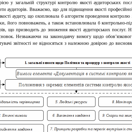
єю у загальній структурі контролю якості аудиторських послу
оти аудиторів. Вважаємо, що для підвищення якості професійної
ості аудиту, що охоплювала б алгоритм проведення контролю як
ірки, його повноважень, а також встановлювала б контрольно-пі
рів, що призводить до зниження якості аудиторських послуг. Н
исновок. Незважаючи на законодавчу вимогу щодо обов’язково
истувачі звітності не відносяться з належною довірою до виснов