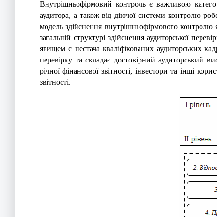
Внутрішньофірмовий контроль є важливою категорі
аудитора, а також від діючої системи контролю роб
модель здійснення внутрішньофірмового контролю як
загальній структурі здійснення аудиторської перев
явищем є нестача кваліфікованих аудиторських кад
перевірку та складає достовірний аудиторський в
річної фінансової звітності, інвестори та інші кор
звітності.