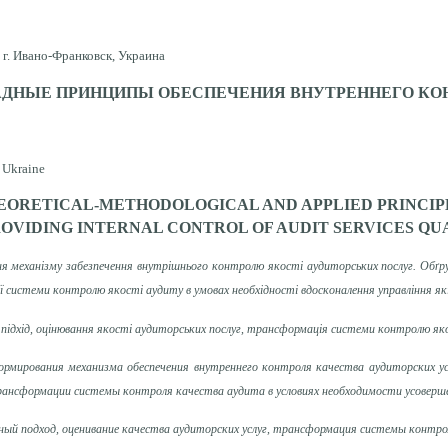
г. Ивано-Франковск, Украина
АДНЫЕ ПРИНЦИПЫ ОБЕСПЕЧЕНИЯ ВНУТРЕННЕГО КОН
, Ukraine
EORETICAL-METHODOLOGICAL AND APPLIED PRINCIP
ROVIDING INTERNAL CONTROL OF AUDIT SERVICES QU
 механізму забезпечення внутрішнього контролю якості аудиторських послуг. Обґру
 системи контролю якості аудиту в умовах необхідності вдосконалення управління як
 підхід, оцінювання якості аудиторських послуг, трансформація системи контролю яко
мирования механизма обеспечения внутреннего контроля качества аудиторских усл
рансформации системы контроля качества аудита в условиях необходимости усоверше
мный подход, оценивание качества аудиторских услуг, трансформация системы контро