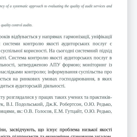
ncy of a systematic approach to evaluating the quality of audit services and
quality control audits.
ків відбувається у напрямах гармонізації, уніфікації
 системи контролю якості аудиторських послуг є
суспільної корисності. На сьогодні системний підхід
іті. Система контролю якості аудиторських послуг в
діяльності, затвердженою АПУ формою; моніторинг із
а наслідками контролю; інформування суспільства про
тується на ринкових умовах господарювання, в яких
диться аудиторській діяльності.
ту розглядалися у працях таких учених та практиків-
ек, В.І. Подольський, Дж.К. Робертсон, О.Ю. Редько,
вцями, як: О.В. Голосов, Е.М. Гутцайт, О.Ю. Редько,
їни, засвідчують, що існує проблема низької якості
ьність підприємств та економічне становище загалом.