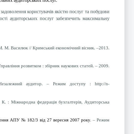
альних аудиторських послуг.
задоволення користувачів якістю послуг та побудови
ості аудиторських послуг забезпечить максимальну
. М. Василюк // Кримський економічний вісник. –2013.
правління розвитком : збірник наукових статей. – 2009.
езалежний аудитор. – Режим доступу : http://n-
– К. : Міжнародна федерація бухгалтерів, Аудиторська
шення АПУ
№ 182/3 від 27 вересня 2007 року
. – Режим