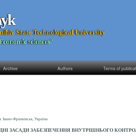
n
y
k
n
i
h
i
v
S
t
a
t
e
T
e
c
h
n
o
l
o
g
i
c
a
l
U
n
i
v
e
r
s
i
t
y
E
c
o
n
o
m
i
c
s
c
i
e
n
c
e
s
"
Archive
Authors
Terms of publica
. Івано-Франківськ, Україна
ДНІ ЗАСАДИ ЗАБЕЗПЕЧЕННЯ ВНУТРІШНЬОГО КОНТР