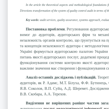
In the article the theoretical aspects and methodological foundations 
Directions transformation of the system of quality control audit in terms of 
Key words:
audit services, quality assurance, systems approach, evaluati
Постановка проблеми
. Регулювання аудиторсько
вимог до аудиторів, аудиторських фірм та меха
незалежність органів контролю, що ґрунтується на п
та концепція незалежності аудитора є методологічн
Україні формується аудиторською палатою України і
питань якості аудиторських послуг, додаткові проце
функціонування системи контролю якості аудиторсь
важливе значення має створення і функціонування сис
Аналіз останніх досліджень і публікацій.
Теорети
аудиторів, як Р. Адамс, М.Т. Білуха, Ф.Ф. Бутинець
Я.В. Соколов, В.П. Суйц, А.Д. Шеремет. Дослідженню
В.В. Скобара, А.А. Терехов.
Виділення не вирішених раніше частин зага
аудиторських
послуг, недостовірності інформації, н