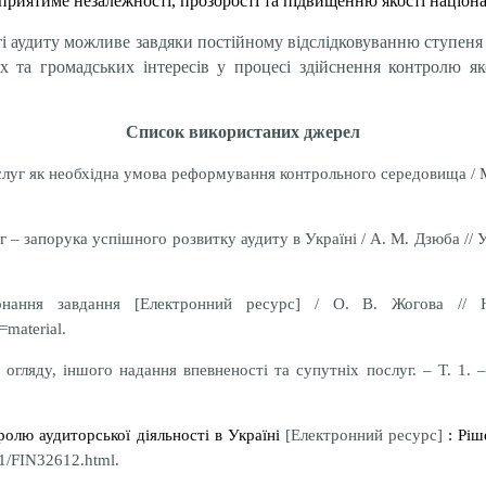
приятиме незалежності, прозорості та підвищенню якості націон
і аудиту можливе завдяки постійному відслідковуванню ступеня 
х та громадських інтересів у процесі здійснення контролю як
Список використаних джерел
луг як необхідна умова реформування контрольного середовища / М
 – запорука успішного розвитку аудиту в Україні / А. М. Дзюба // У
конання завдання [Електронний ресурс] / О. В. Жогова // Н
material.
 огляду, іншого надання впевненості та супутніх послуг. – Т. 1. 
олю аудиторської діяльності в Україні
[Електронний ресурс]
: Рі
nk1/FIN32612.html.