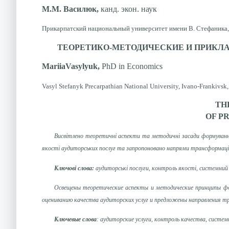
М.М. Василюк,
канд. экон. наук
Прикарпатский национальный университет имени В. Стефаника, 
ТЕОРЕТИКО-МЕТОДИЧЕСКИЕ И ПРИКЛ
MariiaVasylyuk,
PhD in Economics
Vasyl Stefanyk Precarpathian National University, Ivano-Frankivsk
TH
OF P
Висвітлено теоретичні аспекти та методичні засади формування
якості аудиторських послуг та запропоновано напрями трансформації
Ключові слова:
аудиторські послуги, контроль якості, системний
Освещены теоретические аспекты и методические принципы фор
оцениванию качества аудиторских услуг и предложены направления т
Ключевые слова
: аудиторские услуги, контроль качества, систе