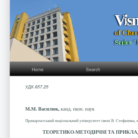
V
i
s
o
f
C
h
e
r
S
e
r
i
e
s
"
Home
Search
УДК 657.25
М.М. Василюк,
канд. екон. наук
Прикарпатський національний університет імені В. Стефаника, м
ТЕОРЕТИКО-МЕТОДИЧНІ ТА ПРИКЛА