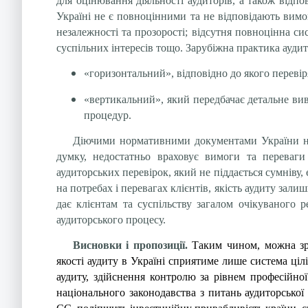
для оцінювання діяльності аудиторів, а також відпов
Україні не є повноцінними та не відповідають вимо
незалежності та прозорості; відсутня повноцінна сис
суспільних інтересів тощо. Зарубіжна практика аудиту
«горизонтальний», відповідно до якого перевір
«вертикальний», який передбачає детальне вив
процедур.
Діючими нормативними документами України над
думку, недостатньо враховує вимоги та переваги 
аудиторських перевірок, який не піддається сумніву
на потребах і перевагах клієнтів, якість аудиту за
дає клієнтам та суспільству загалом очікуваного р
аудиторського процесу.
Висновки і пропозиції.
Таким чином, можна зр
якості аудиту в Україні сприятиме лише система ці
аудиту, здійснення контролю за рівнем професійно
національного законодавства з питань аудиторської