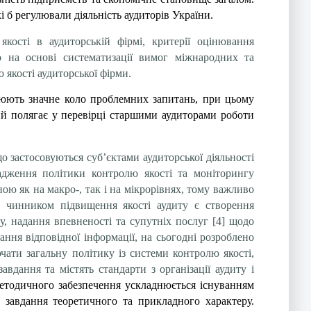
 б регулювали діяльність аудиторів України.
кості в аудиторській фірмі, критерії оцінювання
го на основі систематизації вимог міжнародних та
 якості аудиторської фірми.
ють значне коло проблемних запитань, при цьому
ий полягає у перевірці старшими аудиторами роботи
о застосовуються суб’єктами аудиторської діяльності
вадження політики контролю якості та моніторингу
ою як на макро-, так і на мікрорівнях, тому важливо
м чинником підвищення якості аудиту є створення
у, надання впевненості та супутніх послуг [4] щодо
ння відповідної інформації, на сьогодні розроблено
ати загальну політику із системи контролю якості,
вдання та містять стандарти з організації аудиту і
методичного забезпечення ускладнюється існуванням
е завдання теоретичного та прикладного характеру.