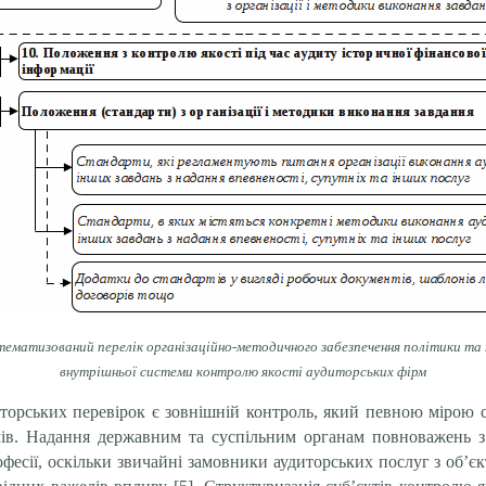
тематизований перелік організаційно-методичного забезпечення політики та
внутрішньої системи контролю якості аудиторських фірм
иторських перевірок є зовнішній контроль, який певною мірою 
ів. Надання державним та суспільним органам повноважень з 
офесії, оскільки звичайні замовники аудиторських послуг з об’