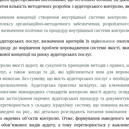
тня кількість методичних розробок з аудиторського контролю, які
чення концепції створення внутрішньої системи контролю я
мплексу організаційно-методичного забезпечення, розроблено
 визначення політики та процедур внутрішньої системи контролю
удиторських послуг, визначення критеріїв їх оцін
ювання
охоплю
ідходу до вирішення проблем впровадження системи якості, як
кової концепції на ринку аудиторських послуг.
олю якості аудиту як сукупність принципів методів і правил, щ
луг, а також заходи та дії, які здійснюються ним для впро
 вимогам. Без сумніву, що якість аудиторських послуг є необхідн
досконалення. Аудиторська практика засвідчує, що ключови
могами міжнародних стандартів контролю якості аудиту, огляд
ик застосування окремих аудиторських процедур та документува
еретворюється у складну ієрархічну систему, що повинна включ
ведені на рис., які детально розглядають питання виконання за
рки окремих об’єктів контролю. Отже, формування наведеного 
 обов’язкових видів аудиту, а тому перетворюється у важлив