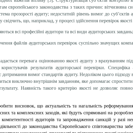
ідних важелів впливу [5]. Структуризація суб’єктів контролю як
гам європейського законодавства з таких причин: вітчизняна си
тема прозорості аудиту; недостатній рівень вимог до суб’єктів ау
 свідчить, що, наприклад, у процесі здійснення перевірок якості
яються всі професійні аудитори та всі види аудиторських завдань
чення файлів аудиторських перевірок суспільно значущих компа
ається перевага оцінюванню якості аудиту з врахуванням підх
користувачів результатів аудиторської перевірки. Специфіка
, є дотримання вимог стандартів аудиту. Недоліком цього підходу
лишиться виключно внутрішнім завданням, яке допомагає спростити
езультату. Наявність такого критерію якості не дозволяє пов
обити висновок, що актуальність та нагальність реформування
лісних та комплексних заходів, які будуть спрямовані на розроб
ї компетентності аудиторів та запровадження санкцій у разі н
 діяльності до законодавства Європейського співтовариства заб