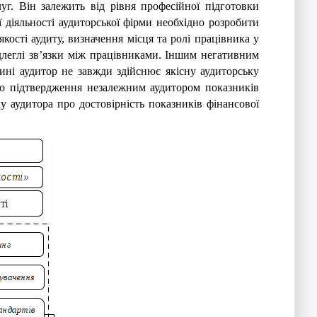
г. Він залежить від рівня професійної підготовки
 діяльності аудиторської фірми необхідно розробити
ості аудиту, визначення місця та ролі працівника у
длеглі зв’язки між працівниками.
Іншим негативним
ині аудитор не завжди здійснює якісну аудиторську
го підтвердження незалежним аудитором показників
ку аудитора про достовірність показників фінансової