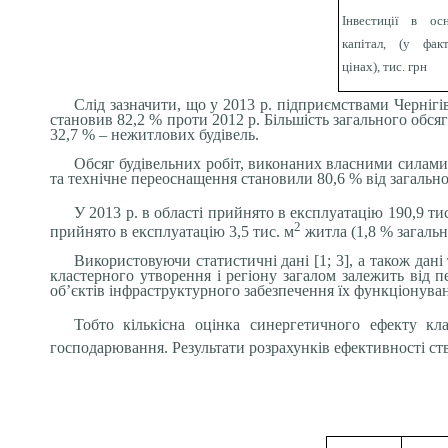
Інвестиції в ос
капітал, (у фак
цінах), тис. грн
Слід зазначити, що у 2013 р. підприємствами Чернігівс
становив 82,2 % проти 2012 р. Більшість загального обся
32,7 % – нежитлових будівель.
Обсяг будівельних робіт, виконаних власними силами
та технічне переоснащення становили 80,6 % від загально
У 2013 р. в області прийнято в експлуатацію 190,9 ти
2
прийнято в експлуатацію 3,5 тис. м
житла (1,8 % загальн
Використовуючи статистичні дані [1; 3], а також дані
кластерного утворення і регіону загалом залежить від п
об’єктів інфраструктурного забезпечення їх функціонува
Тобто кількісна оцінка синергетичного ефекту кла
господарювання. Результати розрахунків ефективності ств