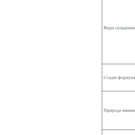
Види складови
Стадія формув
Природа виник