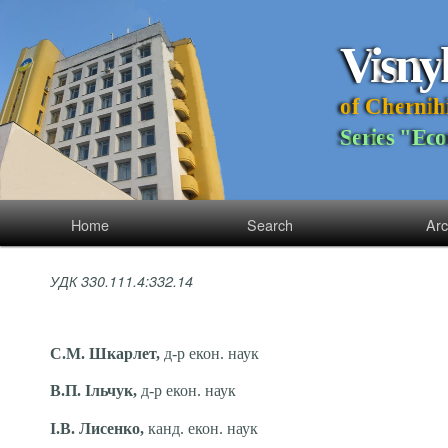
V
i
s
n
y
o
f
C
h
e
r
n
i
h
S
e
r
i
e
s
"
E
c
o
Home
Search
Arc
УДК 330.111.4:332.14
С.М. Шкарлет,
д-р екон. наук
В.П. Ільчук,
д-р екон. наук
І.В. Лисенко,
канд. екон. наук