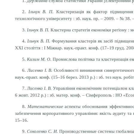
1.
Державна
служба статистики України [Електронний рес
2.
Ільчук В. П.
Кластеризація як фактор підвищення к
технологічного університету : зб. наук. пр. – 2009. – № 38. 
3.
Ільчук В. П.
Кластерна стратегія економіки регіону : мон
4.
Ільчук В. П.
Формування кластерів як засіб підвищенн
ХХІ століття : І Міжнар. наук.-практ. конф. (17–19 груд. 200
5.
Кизим М. О.
Промислова політика та кластеризація еко
6.
Лисенко І. В.
Особливості виникнення синергетичного е
наук.-практ. конф. (15–16 берез. 2013 р.) : зб. тез наук. робі
7.
Лисенко І. В.
Управління економічним потенціалом класт
6 жовт. 2012 р.) : зб. матер. конф. – Сімферополь : НО «Eco
8.
Математические
аспекты обоснования эффективности
забезпечення корпоративного управління: якість аудиту та к
15–16.
9.
Соколенко С. И.
Производственные системы глобализации