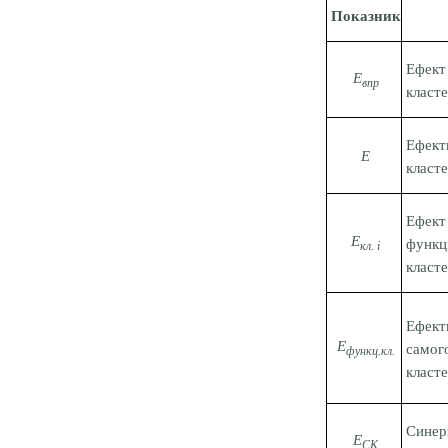
Показник
Ефек
Е
впр
класте
Ефек
Е
класт
Ефе
Е
функ
кл. і
класте
Ефект
Е
сам
функц.кл.
класт
Сине
Е
СК