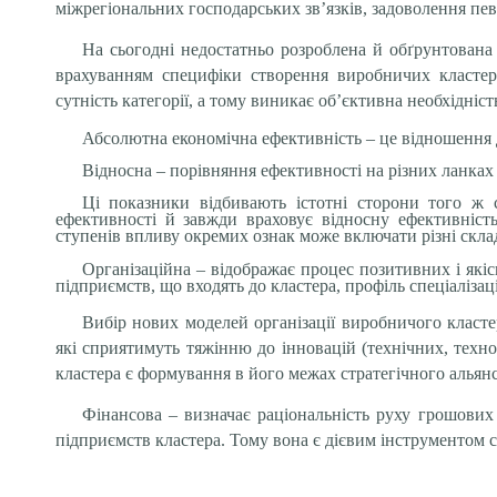
міжрегіональних господарських зв’язків, задоволення пе
На сьогодні недостатньо розроблена й обґрунтована м
врахуванням специфіки створення виробничих кластер
сутність категорії, а тому виникає об’єктивна необхідніс
Абсолютна економічна ефективність – це відношення д
Відносна – порівняння ефективності на різних ланках
Ці показники відбивають істотні сторони того ж 
ефективності й завжди враховує відносну ефективніст
ступенів впливу окремих ознак може включати різні складо
Організаційна – відображає процес позитивних і якісни
підприємств, що входять до кластера, профіль спеціалізаці
Вибір нових моделей організації виробничого класте
які сприятимуть тяжінню до інновацій (технічних, тех
кластера є формування в його межах стратегічного альянсу
Фінансова – визначає раціональність руху грошових 
підприємств кластера. Тому вона є дієвим інструментом 