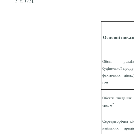
3, с. 173].
Основні пока
Обсяг реалізо
будівельної проду
фактичних цінах
грн
Обсяги введення 
2
тис. м
Середньорічна кіл
найманих праців