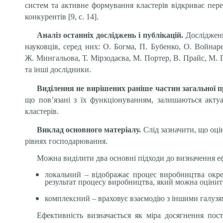
систем та активне формування кластерів відкриває пер
конкурентів [9, с. 14].
Аналіз останніх досліджень і публікацій.
Дослідженн
науковців, серед них: О. Богма, П. Бубенко, О. Войнар
Ж. Мингальова, Т. Мірзодаєва, М. Портер, В. Прайс, М. П
та інші дослідники.
Виділення не вирішених раніше частин загальної 
що пов’язані з їх функціонуванням, залишаються акту
кластерів.
Виклад основного матеріалу.
Слід зазначити, що оці
рівнях господарювання.
Можна виділити два основні підходи до визначення е
локальний – відображає процес виробництва окремо
результат процесу виробництва, який можна оцінити
комплексний – враховує взаємодію з іншими галузя
Ефективність визначається як міра досягнення пос