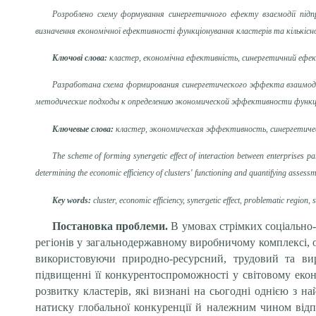
Розроблено схему формування синергетичного ефекту взаємодії підп
визначення економічної ефективності функціонування кластерів та кількісн
Ключові слова:
кластер, економічна ефективність, синергетичний ефект
Разработана схема формирования синергетического эффекта взаимод
методические подходы к определению экономической эффективности функци
Ключевые слова:
кластер, экономическая эффективность, синергетичес
The scheme of forming synergetic effect of interaction between enterprises pa
determining the economic efficiency of clusters' functioning and quantifying assessm
Key words:
cluster, economic efficiency, synergetic effect, problematic region,
Постановка проблеми.
В умовах стрімких соціально-
регіонів у загальнодержавному виробничому комплексі, о
використовуючи природно-ресурсний, трудовий та вир
підвищенні її конкурентоспроможності у світовому екон
розвитку кластерів, які визнані на сьогодні однією з
натиску глобальної конкуренції й належним чином відп