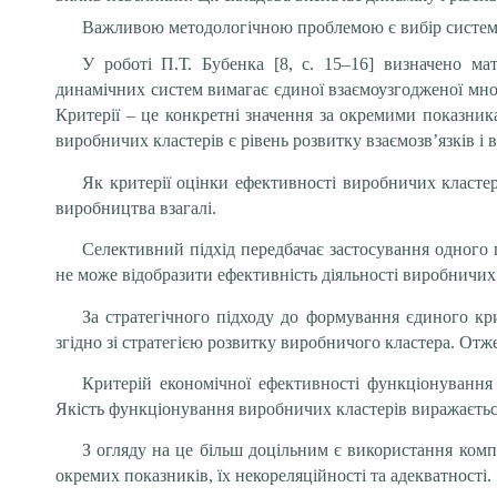
Важливою методологічною проблемою є вибір системи 
У роботі П.Т. Бубенка [8, с. 15–16] визначено ма
динамічних систем вимагає єдиної взаємоузгодженої мно
Критерії – це конкретні значення за окремими показни
виробничих кластерів є рівень розвитку взаємозв’язків і
Як критерії оцінки ефективності виробничих кластері
виробництва взагалі.
Селективний підхід передбачає застосування одного по
не може відобразити ефективність діяльності виробничих 
За стратегічного підходу до формування єдиного кр
згідно зі стратегією розвитку виробничого кластера. Отж
Критерій економічної ефективності функціонування 
Якість функціонування виробничих кластерів виражається 
З огляду на це більш доцільним є використання комп
окремих показників, їх некореляційності та адекватності.