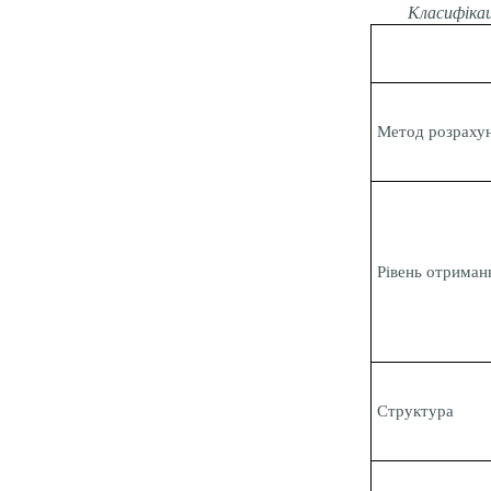
Класифікац
Метод розраху
Рівень отриманн
Структура