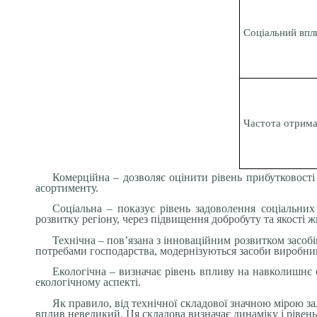
Соціальний впл
Частота отрим
Комерційна – дозволяє оцінити рівень прибутковості
асортименту.
Соціальна – показує рівень задоволення соціальних
розвитку регіону, через підвищення добробуту та якості ж
Технічна – пов’язана з інноваційним розвитком засобів
потребами господарства, модернізуються засоби виробни
Екологічна – визначає рівень впливу на навколишнє
екологічному аспекті.
Як правило, від технічної складової значною мірою з
вплив невеликий. Ця складова визначає динаміку і рівен