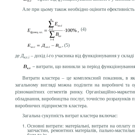
Але при цьому також необхідно оцінити ефективніст
(4)
,
(5)
де
Д
– дохід
і
-го учасника від функціонування у складі 
кл.і
–
витрати, що виникли за період функціонуванн
Витрати кластера – це комплексний показник, в яко
загальному вигляді можна поділити на виробничі та ор
різноманітних сегментів ринку. Організаційно-марке
обладнання, виробництва послуг, точністю розрахунків п
виробничих підприємств кластера.
Загальна сукупність витрат кластера включає:
Основні витрати: матеріальні, витрати на оплату п
запчастин, ремонтних матеріалів, пально-мастильн
бази та ін.