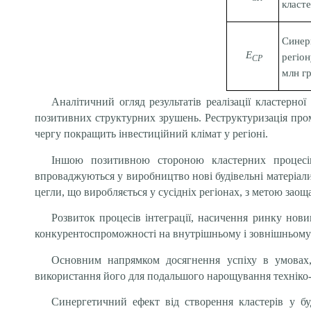
класте
Сине
Е
регіон
СР
млн г
Аналітичний огляд результатів реалізації кластерної 
позитивних структурних зрушень. Реструктуризація пром
чергу покращить інвестиційний клімат у регіоні.
Іншою позитивною стороною кластерних процесів 
впроваджуються у виробництво нові будівельні матеріали.
цегли, що виробляється у сусідніх регіонах, з метою зао
Розвиток процесів інтеграції, насичення ринку но
конкурентоспроможності на внутрішньому і зовнішньому
Основним напрямком досягнення успіху в умовах,
використання його для подальшого нарощування техніко-
Синергетичний ефект від створення кластерів у бу