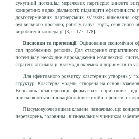
сукупний потенціал мережевих партнерів; знизити витра
конкретних видах діяльності; підвищити ефективність: 
довготермінових партнерських зв’язків; виконання окр
будівельного профілю; робіт у галузі збуту, сервісного
виробничій кооперації [3, с. 177–178].
Висновки та пропозиції.
Оцінювання економічної ефе
сил проблемних регіонів. Для створення сприятливого
потенціалу необхідне впровадження комплексної системи
стратегії оптимізації взаємодії окремих підприємств та у
Для ефективного розвитку кластерних утворень у го
структур. Кластерна модель, створена на основі взаємо
Внаслідок кластеризації формується сприятливе під
прискорюються інноваційно-інвестиційні процеси, створ
Підсумовуючи вищевикладене, зазначимо, що концепція
перетворень, головним і визначальним чинником забезпе