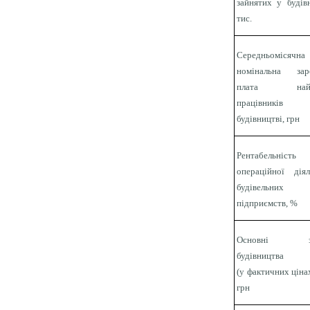
зайнятих у будівн
тис.
Середньомісячна
номінальна зар
плата найм
працівник
будівництві, грн
Рентабельність
операційної діял
будівельних
підприємств, %
Основні за
будівництва
(у фактич­них ціна
грн