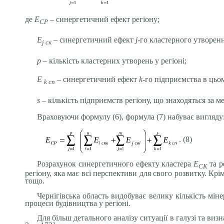
де
Е
– синергетичний ефект регіону;
СР
Е
– синергетичний ефект
j
-го кластерного утворенн
j cк
p
– кількість кластерних утворень у регіоні;
Е
– синергетичний ефект
k
-го підприємства в цьо
k сп
s
– кількість підприємств регіону, що знаходяться за 
Враховуючи формулу (6), формула (7) набуває вигляду
. (8)
Розрахунок синергетичного ефекту кластера
Е
та 
СК
регіону, яка має всі перспективи для свого розвитку. Кр
тощо.
Чернігівська область видобуває велику кількість мін
процеси будівництва у регіоні.
Для більш детального аналізу ситуації в галузі та ви