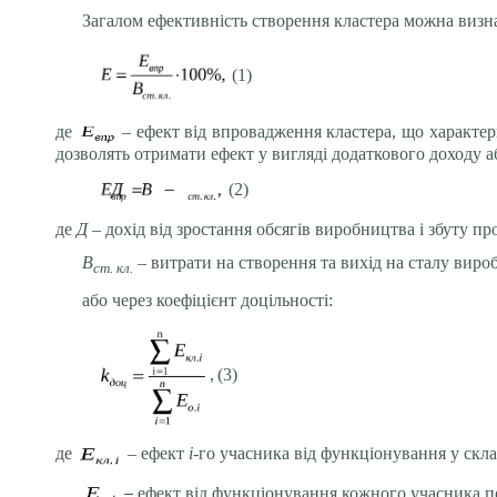
Загалом
ефективність створення кластера можна визн
(1)
де
– ефект від впровадження кластера, що характериз
дозволять отримати ефект у вигляді додаткового доходу а
(2)
де
Д
– дохід від зростання обсягів виробництва і збуту пр
В
– витрати на створення та вихід на сталу виро
ст. кл.
або через коефіцієнт доцільності:
,
(3)
де
– ефект
i
-го учасника від функціонування у скла
–
ефект від функціонування кожного учасника п