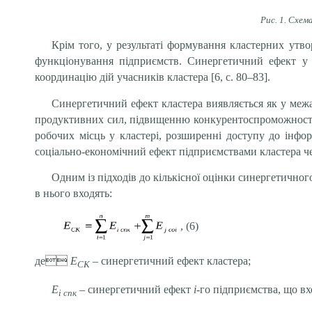
Рис. 1. Схем
Крім того, у результаті формування кластерних утво
функціонування підприємств. Синергетичний ефект у 
координацію дій учасників кластера [6, с. 80–83].
Синергетичний ефект кластера виявляється як у межа
продуктивних сил, підвищенню конкурентоспроможності.
робочих місць у кластері, розширенні доступу до інформ
соціально-економічний ефект підприємствами кластера чер
Одним із підходів до кількісної оцінки синергетичног
в нього входять:
, (6)
де
Е
– синергетичний ефект кластера;
СК
Е
– синергетичний ефект
і
-го підприємства, що вх
i спк