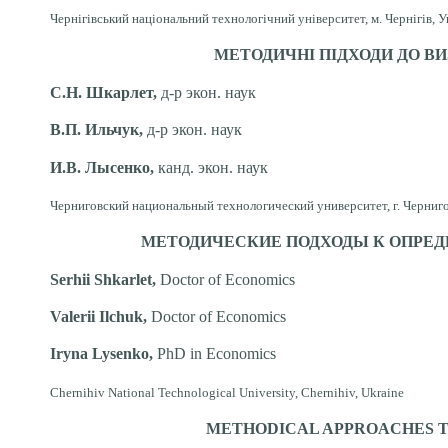
Чернігівський національний технологічний університет, м. Чернігів, У
МЕТОДИЧНІ ПІДХОДИ ДО В
С.Н. Шкарлет,
д-р экон. наук
В.П. Ильчук,
д-р
экон. наук
И.В. Лысенко,
канд. экон. наук
Черниговский национальный технологический университет, г. Черниго
МЕТОДИЧЕСКИЕ ПОДХОДЫ К ОПРЕ
Serhii Shkarlet,
Doctor of Economics
Valeri
i
Ilchuk,
Doctor of
Economics
Iryna Lysenko,
PhD in Economics
Chernihiv National Technological University, Chernihiv, Ukraine
METHODICAL APPROACHES T