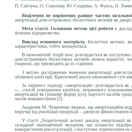
П. Саблука, О. Соколову, Ю. Стадніка, А. Фукса, П. Хоми
Виділення не вирішених раніше частин загально
амортизації довгострокових біологічних активів як джере
Мета статті. Головною метою цієї роботи є
дослі
безпеки підприємства.
Виклад основного матеріалу.
Біологічні активи, я
характеристики, тобто зношуються.
В економічній теорії знос розглядається як поступов
довгострокових біологічних активів можна віднести, з
тварини, що призводять до їх старіння.
З метою дослідження значення амортизації довгостро
облікової категорії. Критичний аналіз економічної суті а
За першого підходу «амортизація» розглядається як 
«... спосіб повернення капіталу, затраченого власника
амортизації як грошову форму руху вартості засобів пра
часом використання [5].
Академік М. Чумаченко вважає, що амортизаційні відр
виручці від реалізації продукції – джерело фінансування 
У статті „Теоретичний аспект аналізу амортизації я
складний економічний механізм, що кількісно відобра
використання (експлуатації), і поступове перенесення н