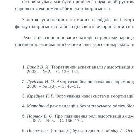
Основна увага має бути приділена науково обґрунто
нарощення економічної безпеки підприємства.
З метою уникнення негативних наслідків ролі аморт
фонду підприємства та його цільового використання з в
Реалізація запропонованих заходів сприятиме нароще
посиленню економічної безпеки сільськогосподарських п
Бакай В. Й.
Теоретичний аспект аналізу амортизації як
2003. – № 2. – С. 139–141.
Дугієнко Н. О.
Амортизаційна політика як напрямок де
2008. – № 1(3). – С. 45–51.
Кірейцев Г. Г.
Формування нової системи амортизації в 
Методичні
рекомендації з бухгалтерського обліку біол
Парнюк В. О.
Про підвищення ролі амортизації як дже
– 2007. – № 5. – С. 166–172.
Положення
(стандарт) бухгалтерського обліку 7 «Осно