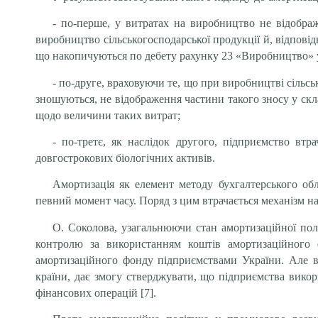
- по-перше, у витратах на виробництво не відображ
виробництво сільськогосподарської продукції й, відпові
що накопичуються по дебету рахунку 23 «Виробництво» у
- по-друге, враховуючи те, що при виробництві сільсь
зношуються, не відображення частини такого зносу у ск
щодо величини таких витрат;
- по-третє, як наслідок другого, підприємство вт
довгострокових біологічних активів.
Амортизація як елемент методу бухгалтерського обл
певний момент часу. Поряд з цим втрачається механізм н
О. Соколова, узагальнюючи стан амортизаційної полі
контролю за використанням коштів амортизаційного 
амортизаційного фонду підприємствами України. Але ви
країни, дає змогу стверджувати, що підприємства вико
фінансових операцій [7].