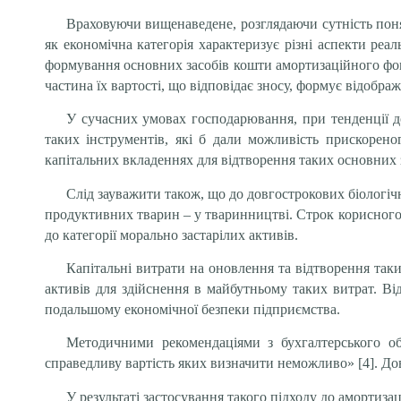
Враховуючи вищенаведене, розглядаючи сутність понят
як економічна категорія характеризує різні аспекти реа
формування основних засобів кошти амортизаційного фон
частина їх вартості, що відповідає зносу, формує відобр
У сучасних умовах господарювання, при тенденції д
таких інструментів, які б дали можливість прискорено
капітальних вкладеннях для відтворення таких основних з
Слід зауважити також, що до довгострокових біологічн
продуктивних тварин – у тваринництві. Строк корисного в
до категорії морально застарілих активів.
Капітальні витрати на оновлення та відтворення та
активів для здійснення в майбутньому таких витрат. В
подальшому економічної безпеки підприємства.
Методичними рекомендаціями з бухгалтерського обл
справедливу вартість яких визначити неможливо» [4]. Дов
У результаті застосування такого підходу до амортиз