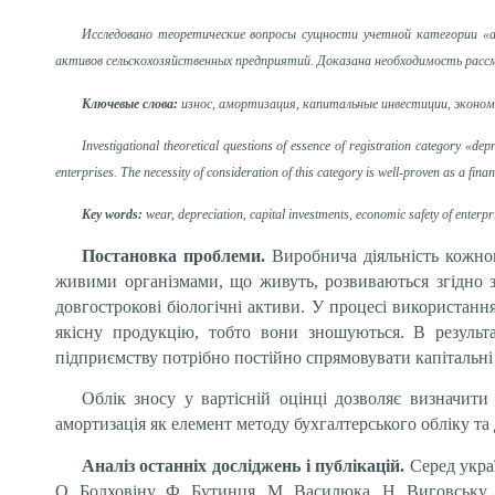
Исследовано теоретические вопросы сущности учетной категории «
активов сельскохозяйственных предприятий. Доказана необходимость расс
Ключевые слова:
износ, амортизация, капитальные инвестиции, эконом
Investigational theoretical questions of essence of registration category «de
enterprises. The necessity of consideration of this category is well-proven as a finan
Key words:
wear, depreciation, capital investments, economic safety of enterpri
Постановка проблеми.
Виробнича діяльність кожног
живими організмами, що живуть, розвиваються згідно з
довгострокові біологічні активи. У процесі використанн
якісну продукцію, тобто вони зношуються. В результ
підприємству потрібно постійно спрямовувати капітальні 
Облік зносу у вартісній оцінці дозволяє визначити
амортизація як елемент методу бухгалтерського обліку т
Аналіз останніх досліджень і публікацій.
Серед укра
О. Болховіну, Ф. Бутинця, М. Василюка, Н. Виговську,