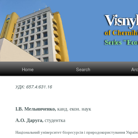
V
i
s
n
y
o
f
C
h
e
r
n
i
h
S
e
r
i
e
s
"
E
c
o
Home
Search
Arc
УДК: 657.4:631.16
І.В. Мельниченко,
канд. екон. наук
А.О. Даруга,
студентка
Національний університет біоресурсів і природокористування України