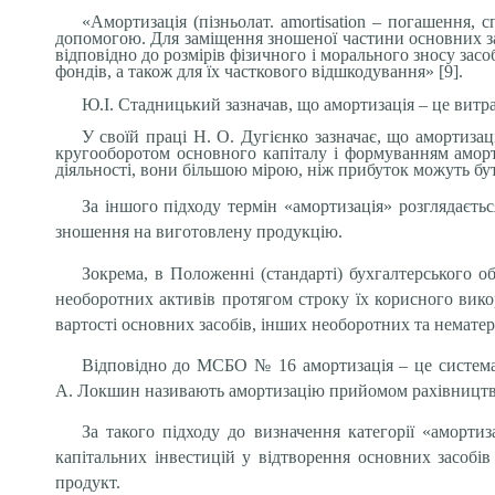
«Амортизація (пізньолат. amortisation – погашення, 
допомогою. Для заміщення зношеної частини основних за
відповідно до розмірів фізичного і морального зносу з
фондів, а також для їх часткового відшкодування» [9].
Ю.І. Стадницький зазначав, що амортизація – це витрат
У своїй праці Н. О. Дугієнко зазначає, що амортиза
кругооборотом основного капіталу і формуванням аморт
діяльності, вони більшою мірою, ніж прибуток можуть бут
За іншого підходу термін «амортизація» розглядаєтьс
зношення на виготовлену продукцію.
Зокрема, в Положенні (стандарті) бухгалтерського о
необоротних активів протягом строку їх корисного вико
вартості основних засобів, інших необоротних та нематер
Відповідно до МСБО № 16 амортизація – це системат
А. Локшин називають амортизацію прийомом рахівництва, 
За такого підходу до визначення категорії «амортиз
капітальних інвестицій у відтворення основних засобі
продукт.