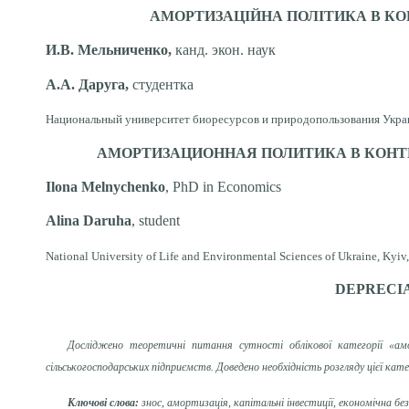
АМОРТИЗАЦІЙНА ПОЛІТИКА В К
И.В. Мельниченко,
канд. экон. наук
А.А. Даруга,
студентка
Национальный университет биоресурсов и природопользования Украин
АМОРТИЗАЦИОННАЯ ПОЛИТИКА В КОНТ
Ilona Melnychenko
, PhD in Economics
Alina Daruha
, student
National University of Life and Environmental Sciences of Ukraine, Kyiv
DEPRECIA
Досліджено теоретичні питання сутності облікової категорії «амо
сільськогосподарських підприємств. Доведено необхідність розгляду цієї кат
Ключові слова:
знос, амортизація, капітальні інвестиції, економічна бе