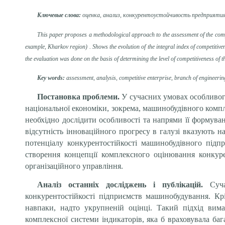
Ключевые слова:
оценка, анализ, конкурентоустойчивость предприяти
This paper proposes a methodological approach to the assessment of the compet
example, Kharkоv region) . Shows the evolution of the integral index of competitivenes
the evaluation was done on the basis of determining the level of competitiveness of th
Key
words:
assessment, analysis, competitive enterprise, branch of engineering
Постановка проблеми.
У сучасних умовах особливог
національної економіки, зокрема, машинобудівного компл
необхідно дослідити особливості та напрями її формуван
відсутність інноваційного прогресу в галузі вказують 
потенціалу конкурентостійкості машинобудівного підпр
створення концепції комплексного оцінювання конкуре
організаційного управління.
Аналіз останніх досліджень і публікацій.
Суч
конкурентостійкості підприємств машинобудування. Крі
навпаки, надто укрупненій оцінці. Такий підхід вим
комплексної системи індикаторів, яка б враховувала ба