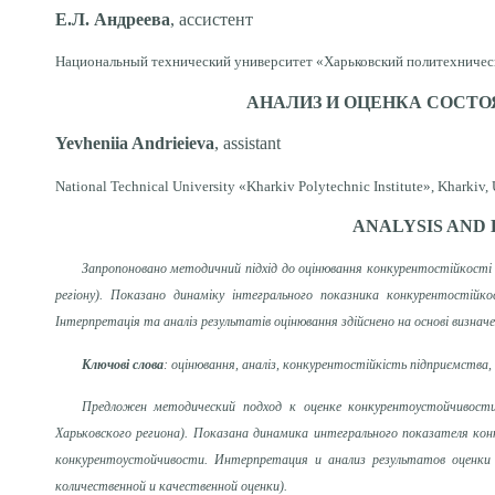
Е.Л. Андреева
, ассистент
Национальный технический университет «Харьковский политехнически
АНАЛИЗ И ОЦЕНКА СОСТ
Y
evheniia
Andrieieva
, assistant
National Technical University «Kharkiv Polytechnic Institute», Kharkiv,
ANALYSIS AND
Запропоновано методичний підхід до оцінювання конкурентостійкості
регіону). Показано динаміку інтегрального показника конкурентостійк
Інтерпретація та аналіз результатів оцінювання здійснено на основі визнач
Ключові слова
: оцінювання, аналіз, конкурентостійкість підприємства
П
редложен методический подход к оценке конкурентоустойчивост
Харьковского региона). Показана динамика интегрального показателя ко
конкурентоустойчивости. Интерпретация и анализ результатов оценки 
количественной и качественной оценки).