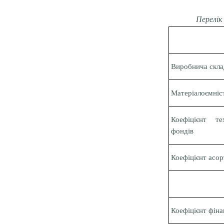
Перелік
Виробнича скла
Матеріалоємніс
Коефіцієнт те
фондів
Коефіцієнт асо
Коефіцієнт фіна