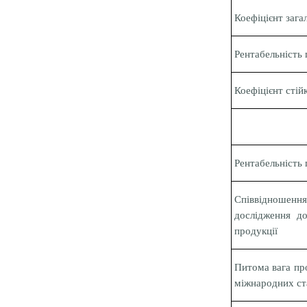
Коефіцієнт загал
Рентабельність 
Коефіцієнт стій
Рентабельність
Співвідноше
дослідження до
продукції
Питома вага про
міжнародних ста