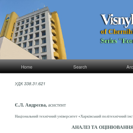
V
i
s
n
y
o
f
C
h
e
r
n
i
h
S
e
r
i
e
s
"
E
c
o
Home
Search
Arc
УДК 338.31:621
Є.Л. Андрєєва,
асистент
Національний технічний університет «Харківський політехнічний інст
АНАЛІЗ ТА ОЦІНЮВАНН