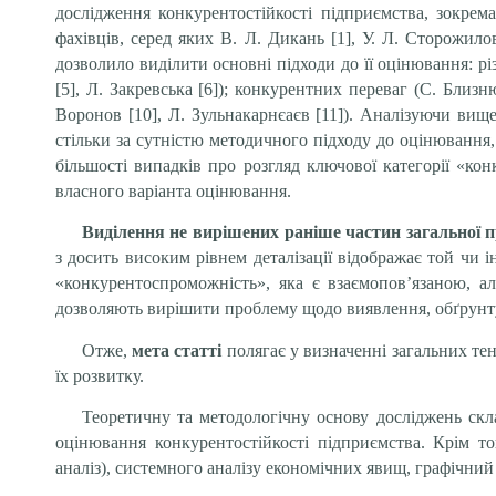
дослідження конкурентостійкості підприємства, зокрем
фахівців, серед яких В. Л. Дикань [1], У. Л. Сторожилов
дозволило виділити основні підходи до її оцінювання: рі
[5], Л. Закревська [6]); конкурентних переваг (С. Близн
Воронов [10], Л. Зульнакарнєаєв [11]). Аналізуючи вищ
стільки за сутністю методичного підходу до оцінювання,
більшості випадків про розгляд ключової категорії «ко
власного варіанта оцінювання.
Виділення не вирішених раніше частин загальної 
з досить високим рівнем деталізації відображає той чи 
«конкурентоспроможність», яка є взаємопов’язаною, а
дозволяють вирішити проблему щодо виявлення, обґрунтув
Отже,
мета статті
полягає у визначенні загальних те
їх розвитку.
Теоретичну та методологічну основу досліджень скл
оцінювання конкурентостійкості підприємства. Крім т
аналіз), системного аналізу економічних явищ, графічний