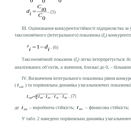
(5)
III. Оцінювання конкурентостійкості підприємства з
таксономічного (інтегрального) показника (
I
) конкуренто
i
. (6)
Таксономічний показник (
I
)
легко інтерпретується: й
i
аналізованих об’єктів, а значення, близькі до 0, – більш
IV. Визначення інтегрального показника рівня конкур
(
) та порівняльна динаміка узагальнюючих показникі
(7)
,
де
– виробнича стійкість;
– фінансова стійкість;
У табл. 2 наведено порівняльна динаміка узагальнюю