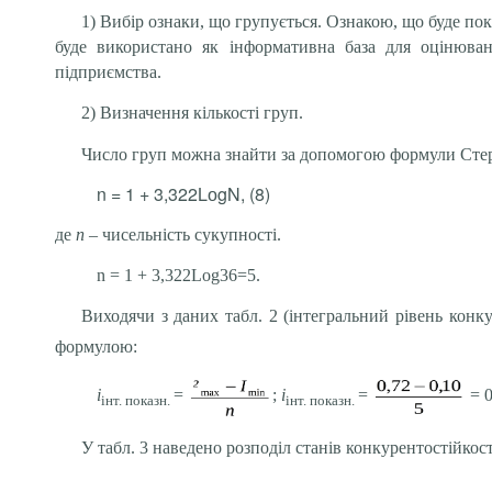
1) Вибір ознаки, що групується. Ознакою, що буде по
буде використано як інформативна база для оцінюванн
підприємства.
2) Визначення кількості груп.
Число груп можна знайти за допомогою формули Сте
n = 1 + 3,322LоgN, (8)
де
n
– чисельність сукупності.
n = 1 + 3,322Lоg36=5.
Виходячи з даних табл. 2 (інтегральний рівень конк
формулою:
і
=
;
і
=
= 0
інт. показн.
інт. показн.
У табл. 3 наведено розподіл станів конкурентостійкос