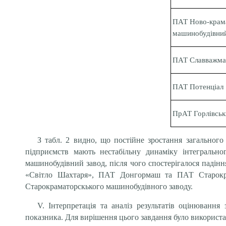
ПАТ Ново-крам
машинобудівний
ПАТ Славважм
ПАТ Потенціал
ПрАТ Горлiвськ
З табл. 2 видно, що постійне зростання загального 
підприємств мають нестабільну динаміку інтегральн
машинобудівний завод, після чого спостерігалося паді
«Світло Шахтаря», ПАТ Донгормаш та ПАТ Старокрам
Старокраматорскького машинобудівного заводу.
V. Інтерпретація та аналіз результатів оцінювання
показника. Для вирішення цього завдання було використа