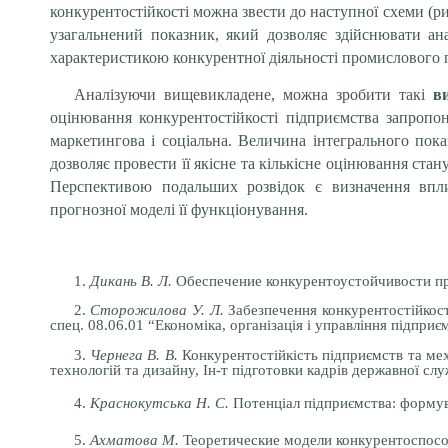
конкурентостійкості можна звести до наступної схеми (р
узагальнений показник, який дозволяє здійснювати ан
характеристикою конкурентної діяльності промислового п
Аналізуючи вищевикладене, можна зробити такі
ви
оцінювання конкурентостійкості підприємства запропон
маркетингова і соціальна. Величина інтегрального пок
дозволяє провести її якісне та кількісне оцінювання стан
Перспективою подальших розвідок є визначення вплив
прогнозної моделі її функціонування.
1.
Дикань В. Л.
Обеспечение конкурентоустойчивости пред
2.
Сторожилова У. Л.
Забезпечення конкурентостійкості
спец. 08.06.01 “Економіка, організація і управління підприєм
3.
Чернега В. В.
Конкурентостійкість підприємств та меха
технологій та дизайну, Ін-т підготовки кадрів державної слу
4.
Краснокутська Н. С.
Потенціал підприємства: формуван
5.
Ахматова М.
Теоретические модели конкурентоспособн