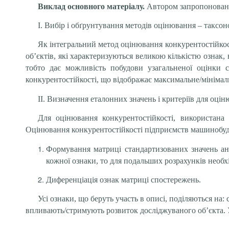
Виклад основного матеріалу.
Автором запропоновано
I. Вибір і обґрунтування методів оцінювання – таксо
Як інтегральний метод оцінювання конкурентостійкост
об’єктів, які характеризуються великою кількістю ознак
тобто дає можливість побудови узагальненої оцінки 
конкурентостійкості, що відображає максимальне/мінімал
II. Визначення еталонних значень і критеріїв для оці
Для оцінювання конкурентостійкості, використана
Оцінювання конкурентостійкості підприємств машинобуд
Формування матриці стандартизованих значень ан
кожної ознаки, то для подальших розрахунків необх
Диференціація ознак матриці спостережень.
Усі ознаки, що беруть участь в описі, поділяються на
впливають/стримують розвиток досліджуваного об’єкта. У