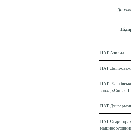
Динамі
Підп
ПАТ Азовмаш
ПАТ Дніпрова
ПАТ Харківськ
завод «Світло 
ПАТ Донгорма
ПАТ Старо-кра
машинобудівний