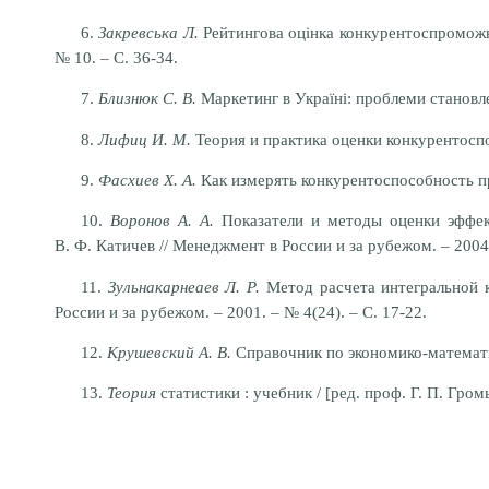
6.
Закревська Л.
Рейтингова оцінка конкурентоспроможнос
№ 10. – С. 36-34.
7.
Близнюк С. В.
Маркетинг в Україні: проблеми становленн
8.
Лифиц И. М.
Теория и практика оценки конкурентоспо
9.
Фасхиев Х. А.
Как измерять конкурентоспособность пре
10.
Воронов А. А.
Показатели и методы оценки эффе
В. Ф. Катичев // Менеджмент в России и за рубежом. – 2004.
11.
Зульнакарнеаев Л. Р.
Метод расчета интегральной к
России и за рубежом. – 2001. – № 4(24). – С. 17-22.
12.
Крушевский А. В.
Справочник по экономико-математи
13.
Теория
статистики : учебник / [ред. проф. Г. П. Гро