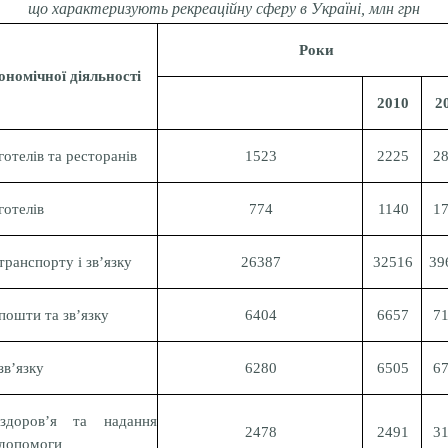
що характеризують рекреаційну сферу в Україні, млн грн
Роки
ономічної діяльності
2010
2
готелів та ресторанів
1523
2225
2
готелів
774
1140
1
транспорту і зв’язку
26387
32516
39
 пошти та зв’язку
6404
6657
7
зв’язку
6280
6505
6
здоров’я та надання
2478
2491
3
 допомоги