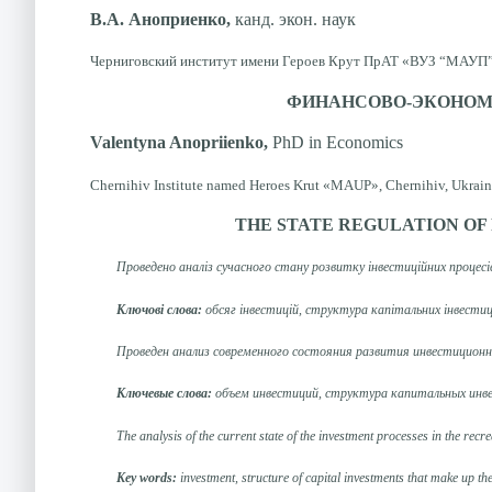
В.А. Аноприенко,
канд. экон. наук
Черниговский институт имени Героев Крут ПрАТ «ВУЗ “МАУП”»,
ФИНАНСОВО-ЭКОНОМИ
Valentyna Anopriienko,
PhD in Economics
Chernihiv Institute named Heroes Krut «MAUP», Chernihiv, Ukrai
THE STATE REGULATION OF
Проведено аналіз сучасного стану розвитку інвестиційних процесів
Ключові слова:
обсяг інвестицій, структура капітальних інвестиц
Проведен анализ
современного состояния развития
инвестицион
Ключевые
слова:
объем
инвестиций
,
структура
капитальных
инв
The analysis of
the current state
of
the investment processes
in the recre
Key
words:
investment
, structure
of capital investments
that make up
th