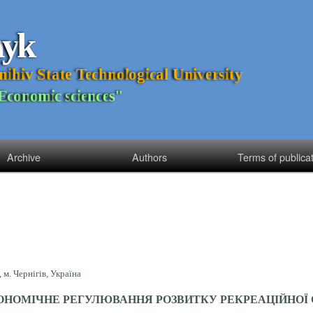
n
y
k
n
i
h
i
v
S
t
a
t
e
T
e
c
h
n
o
l
o
g
i
c
a
l
U
n
i
v
e
r
s
i
t
y
E
c
o
n
o
m
i
c
s
c
i
e
n
c
e
s
"
Archive
Authors
Terms of publica
м. Чернігів, Україна
ОНОМІЧН
Е
РЕГУЛЮВАННЯ РОЗВИТКУ РЕКРЕАЦІЙНОЇ 