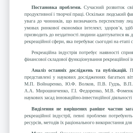
Постановка проблеми.
Сучасний розвиток сві
продуктивної і творчої праці. Оскільки людський фа
увага до чинників, що визначають перспективу людс
умовах ринкової економіки інтелект, здоров’я, зді
призводить до нездатності людини адаптуватися як д
рекреаційної сфери, яка перебуває сьогодні на етапі 
Рекреаційна індустрія потребує наявності спри
фінансової складової функціонування рекреаційної 
Аналіз останніх досліджень та публікацій.
П
представлені у наукових дослідженнях багатьох вітч
М.П. Войнаренко, Ю.Ф. Волков, П.В. Гудзь, В.П. 
А.А. Мирошниченко, Г.І.
Федоренко, М.В.
Фоменко
наукових засад інноваційно-інвестиційної діяльності
Виділення не вирішених раніше частин заг
рекреаційної індустрії, певні проблеми потребуют
ресурсів, методів їх раціонального використання дл