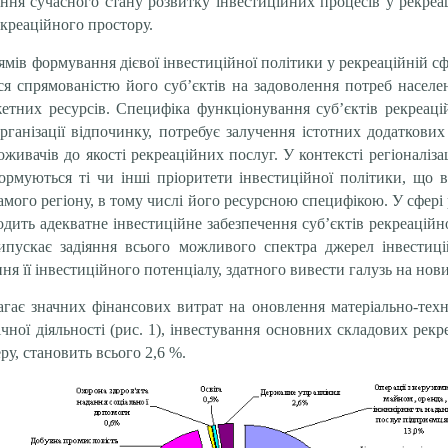
ння сучасного стану розвитку інвестиційних процесів у рекреа
екреаційного простору.
ямів формування дієвої інвестиційної політики у рекреаційній с
ся спрямованістю його суб’єктів на задоволення потреб насел
них ресурсів. Специфіка функціонування суб’єктів рекреаційн
анізації відпочинку, потребує залучення істотних додаткових 
ивачів до якості рекреаційних послуг. У контексті регіоналіза
ормуються ті чи інші пріоритети інвестиційної політики, що в
амого регіону, в тому числі його ресурсною специфікою. У сфер
ходить адекватне інвестиційне забезпечення суб’єктів рекреаційн
рипускає задіяння всього можливого спектр
а
джерел інвестиці
ня її інвестиційного потенціалу, здатного вивести галузь на нов
гає значних фінансових витрат на оновлення матеріально-техні
чної діяльності (рис. 1), інвестування основних складових рекр
ру, становить всього 2,6 %.