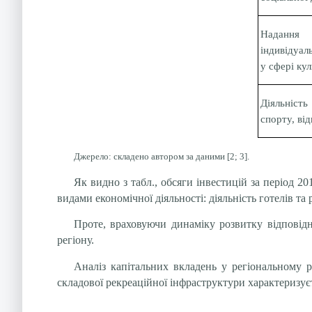
Надання
індивідуал
у сфері ку
Діяльніст
спорту, ві
Джерело: складено автором за даними [2; 3].
Як видно з табл., обсяги інвестицій за період 
видами економічної діяльності: діяльність готелів та р
Проте, враховуючи динаміку розвитку відповідни
регіону.
Аналіз капітальних вкладень у регіональному р
складової рекреаційної інфраструктури характеризуєт