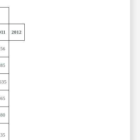
011
2012
856
785
635
165
780
135