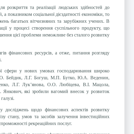
я розкриття та реалізації людських здібностей до
 а показником соціальної дієздатності економіки, то
джень багатьох вітчизняних та зарубіжних учених. В
зації у процесі створення суспільного продукту, що
ішення цієї проблеми неможливе без сталого розвитку
гів фінансових ресурсів, а отже, питання розгляду
.
ної сфери у нових умовах господарювання широко
.О. Бейдик, Л.Г. Богуш, М.П. Бутко, Ю.А. Веденин,
нко, Л.Г.
Лук’янова, О.О. Любіцева, В.І. Мацола,
. Янкович, які зробили вагомий внесок у розвиток
галузі.
 досліджень щодо фінансових аспектів розвитку
зу стану, умов та засобів залучення інвестиційних
оспроможності рекреаційних послуг.