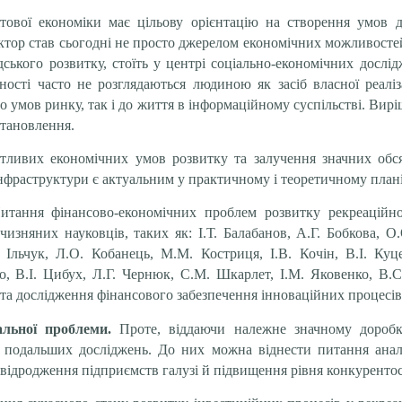
тової економіки має цільову орієнтацію на створення умов дл
ктор став сьогодні не просто джерелом економічних можливостей,
ького розвитку, стоїть у центрі соціально-економічних дослі
бності часто не розглядаються людиною як засіб власної реалі
о умов ринку, так і до життя в інформаційному суспільстві. Вир
становлення.
ятливих економічних умов розвитку та залучення значних обся
інфраструктури є актуальним у практичному і теоретичному плані
итання фінансово-економічних проблем
розвитку рекреацій
изняних науковців, таких як: І.Т. Балабанов, А.Г.
Бобко
ва, О
Ільчук, Л.О. Кобанець, М.М. Костриця, І.В. Кочін, В.І.
Куце
, В.І. Цибух, Л.Г. Чернюк, С.М. Шкарлет, І.М. Яковенко, В.С
 та дослідження фінансового забезпечення інноваційних процесів 
альної проблеми.
Проте
,
віддаючи належне значному доробку
ь подальших досліджень. До них можна віднести питання аналі
я відродження підприємств галузі й підвищення рівня конкурент