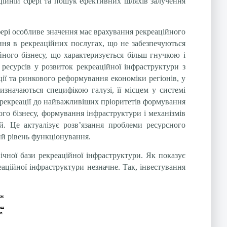
ційній сфері та пошук ефективних шляхів залучення
фері особливе значення має врахування рекреаційного
ення в рекреаційних послугах, що не забезпечуються
ого бізнесу, що характеризується більш гнучкою і
ресурсів у розвиток рекреаційної інфраструктури з
ції та ринкового реформування економіки регіонів, у
изначаються специфікою галузі, її місцем у системі
і рекреації до найважливіших пріоритетів формування
ого бізнесу, формування інфраструктури і механізмів
й. Це актуалізує розв’язання проблеми ресурсного
ий рівень функціонування.
чної бази рекреаційної інфраструктури. Як показує
еаційної інфраструктури незначне. Так, інвестування