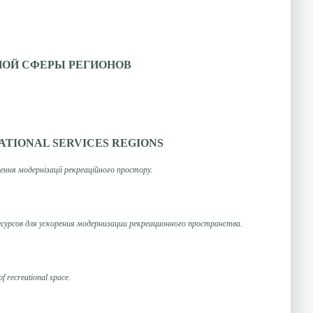
НОЙ СФЕРЫ РЕГИОНОВ
ATIONAL SERVICES REGIONS
ення модернізації рекреаційного простору.
есурсов
для ускорения
модернизации
рекреационного
пространства.
of
recreational
space.