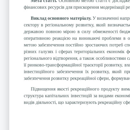
Мета статті.
Основною метою статті є дослідже
фінансових ресурсів для прискорення модернізації р
Виклад основного матеріалу.
У визначенні напр
сектору в регіональному розвитку, який визначаєть
державою повною мірою в силу обмеженості бюджет
оперативною реакцією на виникаючі проблеми в орг
метою забезпечення постійно зростаючих потреб спож
різних галузях і сферах територіальних економік ф
регіонального відтворення, а також особливостями с
її ринково-трансформаційної траєкторії розвитку, в
інвестиційного забезпечення їх розвитку, який п
забезпечення розвитку рекреаційної сфери, формуван
Підвищення якості рекреаційного продукту вима
структура капітальних інвестицій за видами економі
видів діяльності, що характеризують рекреаційну сфе