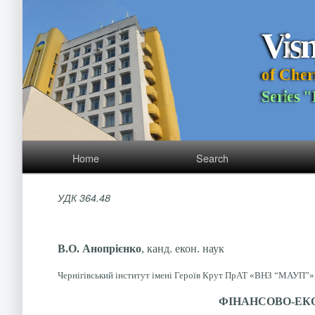
V
i
s
o
f
C
h
e
r
S
e
r
i
e
s
"
Home
Search
УДК 364.48
В.О. Анопрієнко
, канд. екон. наук
Чернігівський інститут імені Героїв Крут ПрАТ «ВНЗ
“МАУП”», 
ФІНАНСОВО-ЕК