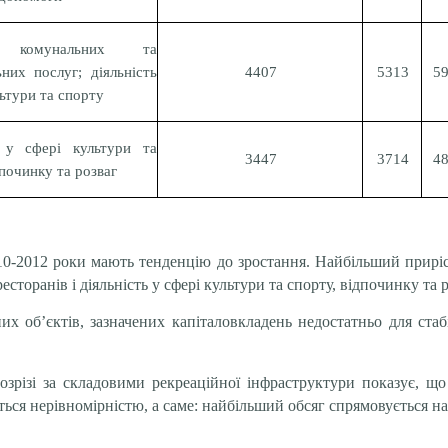
 комунальних та
ьних послуг; діяльність
4407
5313
5
льтури та спорту
ь у сфері культури та
3447
3714
4
дпочинку та розваг
2010-2012 роки мають тенденцію до зростання. Найбільший прирі
есторанів і діяльність у сфері культури та спорту, відпочинку та р
х об’єктів, зазначених капіталовкладень недостатньо для стабі
озрізі за складовими рекреаційної інфраструктури показує, що
ься нерівномірністю, а саме: найбільший обсяг спрямовується на м