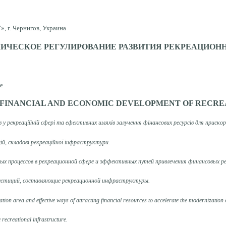
 г. Чернигов, Украина
ЧЕСКОЕ РЕГУЛИРОВАНИЕ РАЗВИТИЯ РЕКРЕАЦИОН
ne
 FINANCIAL AND ECONOMIC DEVELOPMENT OF RECRE
 у рекреаційній сфері та ефективних шляхів залучення фінансових ресурсів для прискор
ій, складові рекреаційної інфраструктури.
ных
процессов
в рекреационной
сфере и
эффективных
путей привлечения
финансовых
р
естиций
,
составляющие
рекреационной
инфраструктуры.
ation
area and
effective ways
of attracting financial
resources
to accelerate the
modernization 
e recreational
infrastructure.