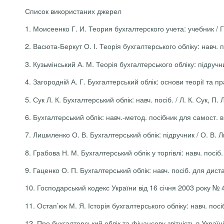
Список використаних джерел
1.
Моисеенко Г. И. Теория бухгалтерского учета: учебник / Г
2.
Васюта-Беркут О. І. Теорія бухгалтерського обліку: навч. по
3.
Кузьмінський А. М. Теорія бухгалтерського обліку: підручни
4.
Загородній А. Г. Бухгалтерський облік: основи теорії та прак
5.
Сук Л. К. Бухгалтерський облік: навч. посіб. / Л. К. Сук, П. 
6.
Бухгалтерський облік: навч.-метод. посібник для самост.
в
7.
Лишиленко О. В. Бухгалтерський облік: підручник / О. В. Л
8.
Грабова Н. М. Бухгалтерський облік у торгівлі: навч. посіб.
9.
Гаценко О. П. Бухгалтерський облік: навч. посіб. для дистан
10.
Господарський кодекс України від
16 січня 2003 року № 
11.
Остап’юк М. Я. Історія бухгалтерського обліку: навч. посі
12.
Про бухгалтерський облік та фінансову звітність в Україн