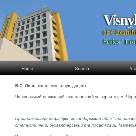
V
i
s
n
y
o
f
C
h
e
r
n
i
h
S
e
r
i
e
s
"
E
c
o
Home
Search
Arc
, канд. екон. наук, доцент
В.С.
Лень
Чернігівський державний технологічний університет, м. Черні
Проаналізовано дефініцію “господарський облік” та наведе
статистичний, бухгалтерський та податковий. Матеріал
У бухгалтерському обліку, як і в бу
Постановка проблеми.