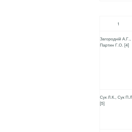
1
Загородній А.Г.,
Партин Г.О.
[4]
Сук Л.К., Сук П.
[5]