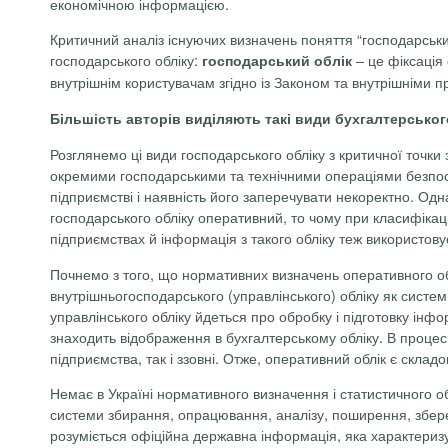
економічною інформацією.
Критичний аналіз існуючих визначень поняття “господарськи
господарського обліку:
– це фіксація 
господарський облік
внутрішнім користувачам згідно із Законом та внутрішніми 
Більшість авторів виділяють такі види бухгалтерськог
Розглянемо ці види господарського обліку з критичної точки
окремими господарськими та технічними операціями безпосе
підприємстві і наявність його заперечувати некоректно. Одн
господарського обліку оперативний, то чому при класифікації
підприємствах й інформація з такого обліку теж використов
Почнемо з того, що нормативних визначень оперативного облі
внутрішньогосподарського (управлінського) обліку як систем
управлінського обліку йдеться про обробку і підготовку інфо
знаходить відображення в бухгалтерському обліку. В процес
підприємства, так і ззовні. Отже, оперативний облік є скла
Немає в Україні нормативного визначення і статистичного об
системи збирання, опрацювання, аналізу, поширення, збере
розуміється офіційна державна інформація, яка характеризує