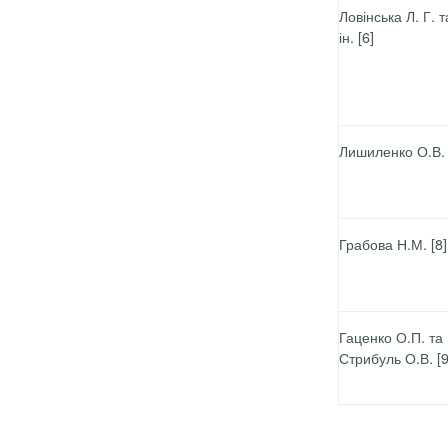
Ловінська Л. Г. т
ін.
[6]
Лишиленко О.В. 
Грабова Н.М.
[8]
Гаценко О.П. та
Стрибуль О.В. [9