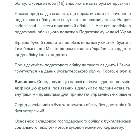
обліку. Окремі автори
[16]
виділяють навіть бухгалтерський 
Насамперед слід зазначити, що нормативного визначення п
податкового обліку, але їх сутність не розкривається. Напри
зобов’язані …
вести податковий облік …”.
Але вся необхідна
податковий облік цього податку у Податковому кодексі Укра
Вірніше було б говорити про облік податків у системі бухга
Тим більше, що Міністерством фінансів України затвердже
щодо обліку інших податків.
Про відсутність податкового обліку як такого свідчить і Закон
ґ
рунтується на даних бухгалтерського обліку. Тобто,
є облік
Серед науковців наразі не існує єдиного розум
Висновки.
як фіксацію фактів, пов’язаних з діяльністю підприємства т
внутрішніми правилами для прийняття управлінських рішень
Серед дослідників з бухгалтерського обліку без достатніх 
бухгалтерський.
Основною складовою господарського обліку є бухгалтерський 
соціального, екологічного, науково-технічного характеру.