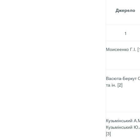
Джерело
1
Моисеенко Г.І. [
Васюта-Беркут О
та ін. [2]
Кузьмінський А.М
Кузьмінський Ю.
[3]