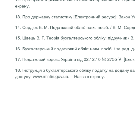
екрану.
13.
Про державну статистику
[Електронний ресурс]:
Закон У
14.
Сердюк В. М. Податковий облік: навч. посіб. / В. М. Серд
15.
Швець В. Г. Теорія бухгалтерського обліку: підручник / В. 
16.
Бухгалтерський податковий облік: навч. посіб. / за ред. д
17.
Податковий кодекс України від
02.12.10 № 2755
-
VІ
[Елек
18.
Інструкція з бухгалтерського обліку податку на додану в
доступу: www.minfin.gov.ua. – Назва з екрану.