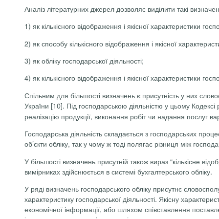
Аналіз літературних джерел дозволяє виділити такі визначен
1) як кількісного відображення і якісної характеристики госп
2) як способу кількісного відображення і якісної характерис
3) як обліку господарської діяльності;
4) як кількісного відображення і якісної характеристики гос
Спільним для більшості визначень є присутність у них слов
України
[10].
Під господарською діяльністю у цьому Кодексі 
реалізацію продукції, виконання робіт чи надання послуг ва
Господарська діяльність складається з господарських процес
об’єкти обліку, так у чому ж тоді полягає різниця між госпо
У більшості визначень присутній також вираз “кількісне від
вимірниках здійснюється в системі бухгалтерського обліку.
У ряді визначень господарського обліку присутнє словоспол
характеристику господарської діяльності. Якісну характерис
економічної інформації, або шляхом співставлення поставле