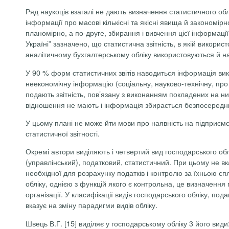
Ряд наукоців взагалі не дають визначення статистичного обл
інформації про масові кількісні та якісні явища й закономі
планомірно, а по-друге, збирання і вивчення цієї інформац
Україні” зазначено, що статистична звітність, в якій викори
аналітичному бухгалтерському обліку використовуються й нат
У 90 % форм статистичних звітів наводиться інформація вик
неекономічну інформацію (соціальну, науково-технічну, про
подають звітність, пов’язану з виконанням покладених на ни
відношення не мають і інформація збирається безпосередн
У цьому плані не може йти мови про наявність на підприємс
статистичної звітності.
Окремі автори виділяють і четвертий вид господарського обл
(управлінський), податковий, статистичний. При цьому не вк
необхідної для розрахунку податків і контролю за їхньою с
обліку, однією з функцій якого є контрольна, це визначення
організації. У класифікації видів господарського обліку, по
вказує на зміну парадигми видів обліку.
Швець В.Г.
[15] виділяє у господарському обліку 3 його вид