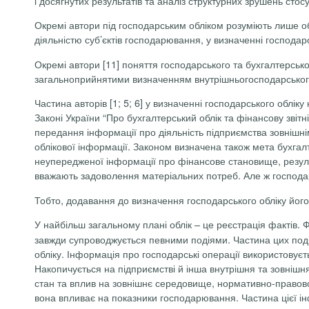
і досягнутих результатів та аналіз структурних зрушень стос
Окремі автори під господарським обліком розуміють лише облік 
діяльністю суб’єктів господарювання, у визначенні господарс
Окремі автори [11] поняття господарського та бухгалтерськ
загальноприйнятими визначенням внутрішньогосподарського 
Частина авторів
[1; 5; 6] у визначенні господарського обліку
Законі України
“Про бухгалтерський облік та фінансову звіт­ніс
передання інформації про діяльність підприємства зовнішн
облікової інформації. Законом визначена також мета
бухгал
неупередженої інформації про фінансове становище, результ
вважають задоволення матеріальних потреб. Але ж господар
Тобто, додавання до визначення господарського обліку його 
У найбільш загальному плані облік – це реєстрація фактів. Ф
завжди супроводжується певними подіями. Частина цих подій
обліку. Інформація про господарські операції використовуєт
Накопичується на підприємстві й інша внутрішня та зовнішня
стан та вплив на зовнішнє середовище, нормативно-правовог
вона впливає на показники господарювання. Частина цієї ін