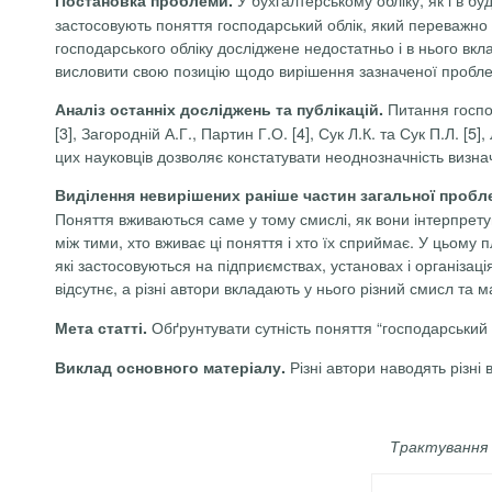
застосовують поняття господарський облік, який переважно 
господарського обліку досліджене недостатньо і в нього вкл
висловити свою позицію щодо вирішення зазначеної пробле
Питання господ
Аналіз останніх досліджень та публікацій.
[3], Загородній А.Г., Партин Г.О. [4], Сук Л.К. та Сук П.Л. [5],
цих науковців дозволяє констатувати неоднозначність визнач
Виділення невирішених раніше частин загальної пробл
Поняття вживаються саме у тому смислі, як вони інтерпрету
між тими, хто вживає ці поняття і хто їх сприймає. У цьому 
які застосовуються на підприємствах, установах і організац
відсутнє, а різні автори вкладають у нього різний смисл та
Обґрунтувати сутність поняття “господарський 
Мета статті.
Різні автори наводять різні
Виклад основного матеріалу.
Трактування 