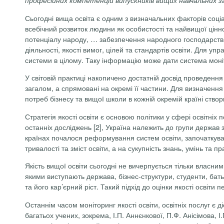
Сьогодні вища освіта є одним з визначальних факторів соціа
всебічний розвиток людини як особистості та найвищої цінн
потенціалу народу, … забезпечення народного господарства к
діяльності, якості вимог, цілей та стандартів освіти. Для у
системи в цілому. Таку інформацію може дати система моні
У світовій практиці накопичено достатній досвід проведення
загалом, а спрямовані на окремі її частини. Для визначенн
потреб бізнесу та вищої школи в кожній окремій країні створ
Стратегія якості освіти є основою політики у сфері освітніх 
останніх досліджень [2], Україна належить до групи держав з
країнах почалося реформування систем освіти, започаткуван
тривалості та зміст освіти, а на сукупність знань, умінь та
Якість вищої освіти сьогодні не вичерпується тільки власни
якими виступають держава, бізнес-структури, студенти, бать
та його кар’єрний ріст. Такий підхід до оцінки якості освіт
Останнім часом моніторинг якості освіти, освітніх послуг є
багатьох учених, зокрема, І.П. Аннєнкової, П.Ф. Анісімова, І.