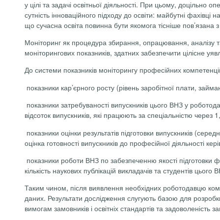
у цілі та задачі освітньої діяльності. При цьому, доцільн
сутність інноваційного підходу до освіти: майбутні фахівці
що сучасна освіта повинна бути якомога тісніше пов’язана 
Моніторинг як процедура збирання, опрацювання, аналізу т
моніторингових показників, здатних забезпечити цілісне уявле
До системи показників моніторингу професійних компетенцій 
показники кар’єрного росту (рівень заробітної плати, займа
показники затребуваності випускників цього ВНЗ у роботодав
відсоток випускників, які працюють за спеціальністю через 1, 
показники оцінки результатів підготовки випускників (сер
оцінка готовності випускників до професійної діяльності кері
показники роботи ВНЗ по забезпеченню якості підготовки фа
кількість наукових публікацій викладачів та студентів цього
Таким чином, після виявлення необхідних роботодавцю компе
даних. Результати дослідження слугують базою для розробки 
вимогам замовників і освітніх стандартів та задоволеність за