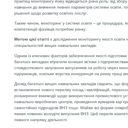
практиці моніторингу йому відводиться різна роль: від збору
навчання до вивчення певних параметрів системи освіти, то
рішення щодо розвитку освітніх послуг.
Таким чином, моніторинг у системі освіти – це процедура, як
компетенцій фахівців потребам ринку.
є дослідження моніторингу якості освіти 
Метою цієї статті
спеціальностей вищих навчальних закладів.
Одним із ключових факторів забезпечення якості підготовки 
багатьох випадках втратили колишні зв’язки з підприємства
стовідсоткового залучення випускників на роботу через еконо
підприємців, оскільки жорстка конкуренція на ринку праці в
Досвід багатьох вищих навчальних закладів свідчить, що фор
встановлення нового переліку посад і кваліфікацій, переос
розширення взаємодії щодо використання промислового уста
навчально-виробничих центрів, проведення ярмарків кар’єри
самостійних підрозділів ВНЗ тощо. Майже всі форми співроб
якими повинен володіти випускник ВНЗ. Цей перелік компет
певного напряму діяльності.