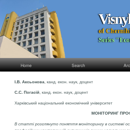
V
i
s
n
y
o
f
C
h
e
r
n
i
h
S
e
r
i
e
s
"
E
c
o
Home
Search
Arc
, канд. екон. наук, доцент
І.В. Аксьонова
, канд. екон. наук, доцент
С.С. Погасій
Харківський національний економічний університет
МОНІТОРИНГ ПРО
В статті розглянуто поняття моніторингу в системі осві
професійних компетенцій випускників вищих навчальних за