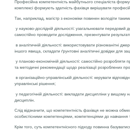
Професійна компетентність майбутнього спеціаліста формуєт
комплексі формують здатність фахівця вирішувати професій
Так, наприклад, магістр з економіки повинен володіти так
у науково-дослідній діяльності: узагальнювати передовий д
самостійно проводити дослідження, презентувати результати 
в аналітичній діяльності: використовувати різноманітні дже
іншого явища, складати ґрунтовні аналітичні довідки для зац
у планово-економічній діяльності: самостійно розробляти 
та методичні рекомендації щодо реалізації розроблених проек
в організаційно-управлінській діяльності: керувати відпові
управлінські рішення;
у педагогічній діяльності: викладати дисципліни у вищому
дисциплін.
Слід відзначити, що компетентність фахівця не можна обм
особистісними компетенціями, компетенціями до навчання т
Крім того, суть компетентнісного підходу повинна базувати