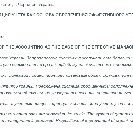
ситет, г. Чернигов, Украина
АЦИЯ УЧЕТА КАК ОСНОВА ОБЕСПЕЧЕНИЯ ЭФФЕКТИВНОГО УП
ne
OF THE ACCOUNTING AS THE BASE OF THE EFFECTIVE MANA
твах України. Запропоновано систему узагальнених та доповнених
щодо вдосконалення організації обліку на вітчизняних підприємст
ліку, обліковий процес, принципи організації обліку, облікова полі
иятиях Украины. Предложена система обобщенных и дополненных
ированы предложения по усовершенствованию организации учет
 учета, учетный процесс, принципы организации учета, учетная
ainian’s enterprises are showed in the article.
The system of generaliz
 of management is proposed. Propositions of improvement of organizati