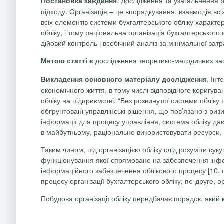
. Дослідження та узагальнення р
Постановка завдання
підходу. Організація – це впорядкування, взаємодія в
всіх елементів системи бухгалтерського обліку характе
обліку, і тому раціональна організація бухгалтерськог
дійовий контроль і всебічний аналіз за мінімальної затрат
дослідження теоретико-методичних заса
Метою статті є
. Ін
Викладення основного матеріалу дослідження
економічного життя, в тому числі відповідного коригув
обліку на підприємстві. “Без розвинутої системи облік
обґрунтовані управлінські рішення, що пов’язано з ри
інформації для процесу управління, система обліку дає
в майбутньому, раціонально використовувати ресурси, зд
Таким чином, під організацією обліку слід розуміти суку
функціонування якої спрямоване на забезпечення інфо
інформаційного забезпечення облікового процесу [10, с
процесу організації бухгалтерського обліку; по-друге, о
Побудова організації обліку передбачає порядок, який м