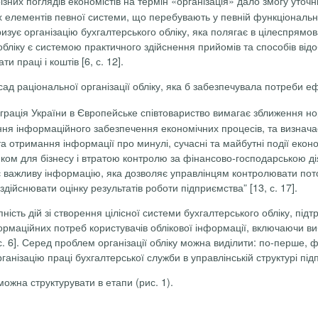
ізних поглядів економістів на термін «організація» дало змогу уточн
сіх елементів певної системи, що перебувають у певній функціональ
ризує організацію бухгалтерського обліку, яка полягає в цілеспрямо
о обліку є системою практичного здійснення прийомів та способів ві
и праці і коштів [6, с. 12].
д раціональної організації обліку, яка б забезпечувала потреби е
теграція України в Європейське співтовариство вимагає зближення н
ання інформаційного забезпечення економічних процесів, та визнача
у та отримання інформації про минулі, сучасні та майбутні події е
зиком для бізнесу і втратою контролю за фінансово-господарською 
 важливу інформацію, яка дозволяє управлінцям контролювати поточн
ійснювати оцінку результатів роботи підприємства” [13, с. 17].
пність дій зі створення цілісної системи бухгалтерського обліку, підт
рмаційних потреб користувачів облікової інформації, включаючи ви
. 6]. Серед проблем організації обліку можна виділити: по-перше, 
рганізацію праці бухгалтерської служби в управлінській структурі пі
ожна структурувати в етапи (рис. 1).