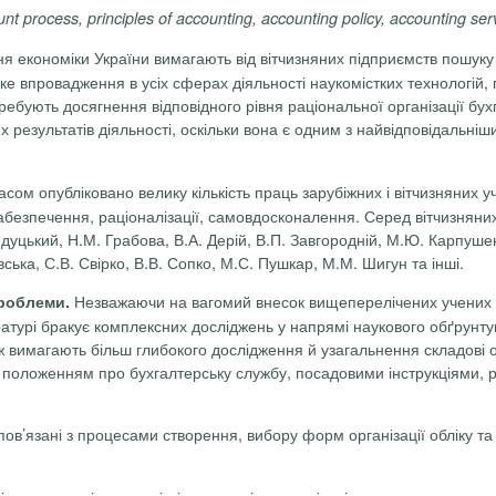
unt
process,
principles of
accounting,
accounting policy, accounting
ser
я економіки України вимагають від вітчизняних підприємств пошуку 
ке впровадження в усіх сферах діяльності наукомістких технологій,
бують досягнення відповідного рівня раціональної організації бухга
 результатів діяльності, оскільки вона є одним з найвідповідальні
асом опубліковано велику кількість праць зарубіжних і вітчизняних
забезпечення, раціоналізації, самовдосконалення. Серед вітчизняних
айдуцький, Н.М. Грабова, В.А. Дерій, В.П. Завгородній, М.Ю. Карпуш
ська, С.В. Свірко, В.В. Сопко, М.С. Пушкар, М.М. Шигун та інші.
Незважаючи на вагомий внесок вищеперелічених учених у 
проблеми.
ературі бракує комплексних досліджень у напрямі наукового обґрунту
имагають більш глибокого дослідження й узагальнення складові об’єк
 положенням про бухгалтерську службу, посадовими інструкціями, р
 пов’язані з процесами створення, вибору форм організації обліку т