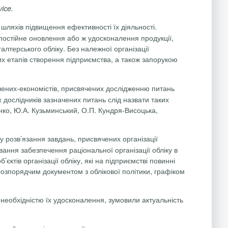
vice.
шляхів підвищення ефективності їх діяльності.
 постійне оновлення або ж удосконалення продукції,
лтерського обліку. Без належної організації
ших етапів створення підприємства, а також запорукою
 учених-економістів, присвячених дослідженню питань
 дослідників зазначених питань слід назвати таких
енко, Ю.А. Кузьминський, О.П. Кундря-Висоцька,
розв’язання завдань, присвячених організації
вання забезпечення раціональної організації обліку в
тів організації обліку, які на підприємстві повинні
озпорядчим документом з облікової політики, графіком
а необхідністю їх удосконалення, зумовили актуальність