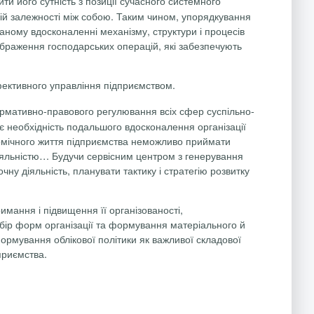
ити його сутність з позиції сучасного системного
ній залежності між собою. Таким чином, упорядкування
ваному вдосконаленні механізму, структури і процесів
дображення господарських операцій, які забезпечують
фективного управління підприємством.
ормативно-правового регулювання всіх сфер суспільно-
є необхідність подальшого вдосконалення організації
кономічного життя підприємства неможливо приймати
діяльністю… Будучи сервісним центром з генерування
у діяльність, планувати тактику і стратегію розвитку
римання і підвищення її організованості,
бір форм організації та формування матеріального й
формування облікової політики як важливої складової
дприємства.