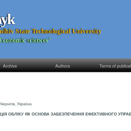
n
y
k
n
i
h
i
v
S
t
a
t
e
T
e
c
h
n
o
l
o
g
i
c
a
l
U
n
i
v
e
r
s
i
t
y
E
c
o
n
o
m
i
c
s
c
i
e
n
c
e
s
"
Archive
Authors
Terms of publica
Чернігів, Україна
АЦІЯ ОБЛІКУ ЯК ОСНОВА ЗАБЕЗПЕЧЕННЯ ЕФЕКТИВНОГО УПРА