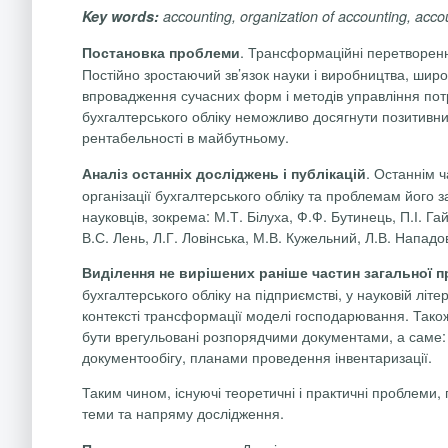
Key words:
accounting,
organization of accounting
,
acco
. Трансформаційні перетворенн
Постановка проблеми
Постійно зростаючий зв’язок науки і виробництва, широ
впровадження сучасних форм і методів управління потре
бухгалтерського обліку неможливо досягнути позитивних
рентабельності в майбутньому.
. Останнім ч
Аналіз останніх досліджень і публікацій
організації бухгалтерського обліку та проблемам його 
науковців, зокрема: М.Т. Білуха, Ф.Ф. Бутинець, П.І. Г
В.С. Лень, Л.Г. Ловінська, М.В. Кужельний, Л.В. Нападов
Виділення не вирішених раніше частин загальної 
бухгалтерського обліку на підприємстві, у науковій літ
контексті трансформації моделі господарювання. Також в
бути врегульовані розпорядчими документами, а саме:
документообігу, планами проведення інвентаризації.
Таким чином, існуючі теоретичні і практичні проблеми,
теми та напряму дослідження.