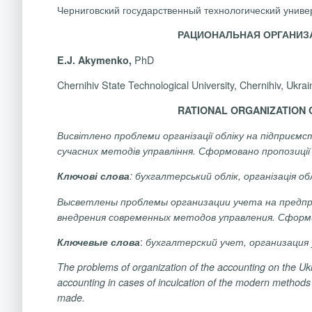
Черниговский государственный технологический универ
РАЦИОНАЛЬНАЯ ОРГАНИЗ
PhD
E.J.
Akymenko,
Chernihiv State Technological University, Chernihiv, Ukrai
RATIONAL ORGANIZATION 
Висвітлено проблеми організації обліку на підприємс
сучасних методів управління. Сформовано пропозиції 
Ключові слова
: бухгалтерський облік, організація об
Высветлены проблемы организации учета на предпр
внедрения современных методов управления. Сформ
:
Ключевые слова
бухгалтерский учет, организация
The problems of
organization of the accounting on the Ukr
accounting in cases of inculcation of the modern methods
made.