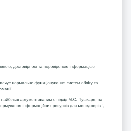
ативною, достовірною та перевіреною інформацією
езпечує нормальне функціонування систем обліку та
рмації.
о найбільш аргументованим є підхід М.С. Пушкаря, на
у формування інформаційних ресурсів для менеджерів ”,