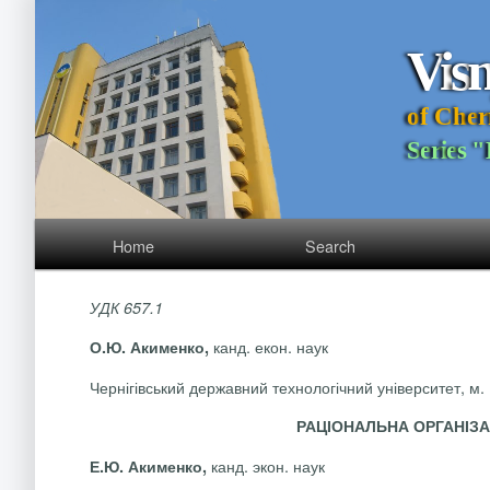
V
i
s
o
f
C
h
e
r
S
e
r
i
e
s
"
Home
Search
УДК 657.1
канд. екон. наук
О.Ю. Акименко,
Чернігівський державний технологічний університет, м. 
РАЦІОНАЛЬНА ОРГАНІЗ
канд. экон. наук
Е.Ю. Акименко,