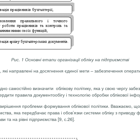
Рис. 1 Основні етапи організації обліку на підприємстві
х, які направлені на досягнення єдиної мети – забезпечення опер
ідно самостійно визначити облікову політику, яка у свою чергу заб
ердити правила документообігу і технологію обробки облікової інфо
 до вирішення проблеми формування облікової політики. Вважаємо, щ
риємства, яка передбачає права і обов’язки системи обліку з привод
и та на рівні підприємства [9, с.26].