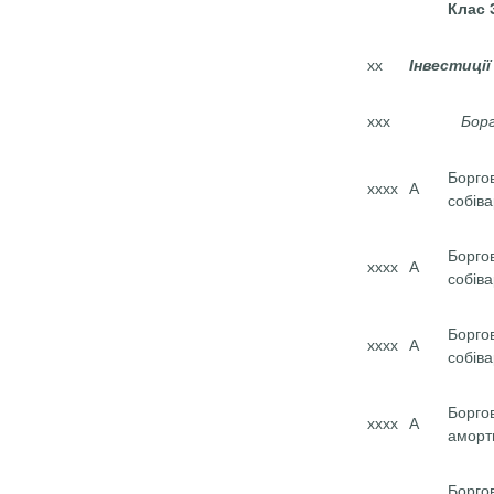
Клас 
хх
Інвестиції
ххх
Борг
Борго
хххх
А
собіва
Борго
хххх
А
собіва
Борго
хххх
А
собіва
Боргов
хххх
А
аморт
Борго