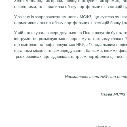
Зміни міжнародних правил обліку торкнулися як прямих, так
незмінними, то в правилах обліку портфельних інвестицій від
У зв’язку із запровадженням нових МСФЗ, що суттєво змінюю
нормативних актів з обліку портфельних інвестицій банку (та
У цій статті увага зосереджується на Плані рахунків бухгалт
інструменти, розміщуються в першому та третьому класах Пла
що емітовані та рефінансуються НБУ, з їх подальшим поділо
органами місцевого самоврядування, банками, іншими фінан
трьох розділах, що відповідають трьом портфелям цінних па
Нормативні акти НБУ, що потре
Назва МСФЗ