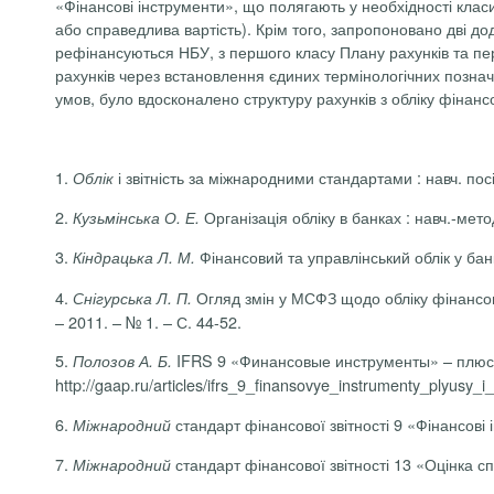
«Фінансові інструменти», що полягають у необхідності клас
або справедлива вартість). Крім того, запропоновано дві до
рефінансуються НБУ, з першого класу Плану рахунків та пе
рахунків через встановлення єдиних термінологічних познач
умов, було вдосконалено структуру рахунків з обліку фінанс
1.
і звітність за міжнародними стандартами : навч. посіб
Облік
2.
Організація обліку в банках : навч.-метод
Кузьмінська О. Е.
3.
Фінансовий та управлінський облік у банка
Кіндрацька Л. М.
4.
Огляд змін у МСФЗ щодо обліку фінансови
Снігурська Л. П.
– 2011. – № 1. – С. 44-52.
5.
IFRS 9 «Финансовые инструменты» – плюсы 
Полозов А. Б.
http://gaap.ru/articles/ifrs_9_finansovye_instrumenty_plyus
6.
стандарт фінансової звітності 9 «Фінансові 
Міжнародний
7.
стандарт фінансової звітності 13 «Оцінка сп
Міжнародний