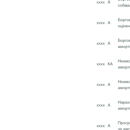
хххх
А
собіва
Борго
хххх
А
оціню
Боргов
хххх
А
аморт
Неамо
хххх
КА
аморт
Неамо
хххх
А
аморт
Нарах
хххх
А
аморт
Проср
хххх
А
за ам