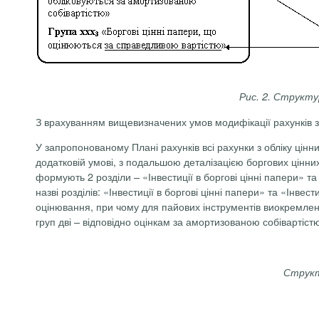
Рис. 2. Структу
З врахуванням вищевизначених умов модифікації рахунків з о
У запропонованому Плані рахунків всі рахунки з обліку цінни
додатковій умові, з подальшою деталізацією боргових цінних
формують 2 розділи – «Інвестиції в боргові цінні папери» та
назві розділів: «Інвестиції в боргові цінні папери» та «Інв
оцінювання, при чому для пайових інструментів виокремлена
груп дві – відповідно оцінкам за амортизованою собівартіст
Структу