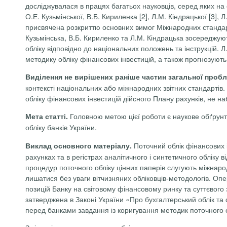
досліджувалася в працях багатьох науковців, серед яких на о
О.Е. Кузьмінської, В.Б. Кириленка [2], Л.М. Кіндрацької [3], 
присвячена розкриттю основних вимог Міжнародних стандарті
Кузьмінська, В.Б. Кириленко та Л.М. Кіндрацька зосереджую
обліку відповідно до національних положень та інструкцій. 
методику обліку фінансових інвестицій, а також прогнозують 
Виділення не вирішених раніше частин загальної проб
контексті національних або міжнародних звітних стандартів.
обліку фінансових інвестицій дійсного Плану рахунків, не наб
Головною метою цієї роботи є наукове обґрунту
Мета статті.
обліку банків України.
Поточний облік фінансових 
Виклад основного матеріалу.
рахунках та в регістрах аналітичного і синтетичного облік
процедур поточного обліку цінних паперів слугують міжнарод
лишатися без уваги вітчизняних обліковців-методологів. Оп
позицій Банку на світовому фінансовому ринку та суттєвого
затверджена в Законі України «Про бухгалтерський облік та 
перед банками завдання із коригування методик поточного о