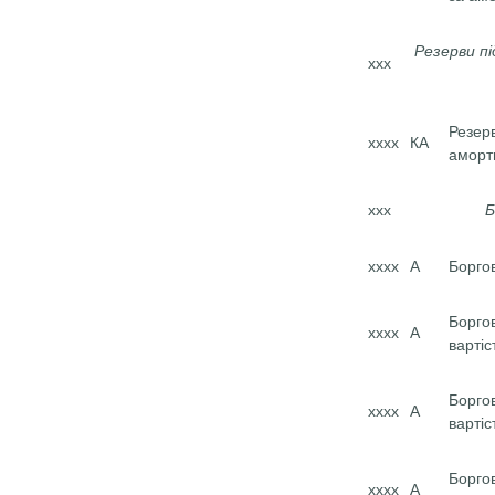
Резерви пі
ххх
Резерв
хххх
КА
аморт
ххх
Б
хххх
А
Боргов
Борго
хххх
А
вартіс
Борго
хххх
А
вартіс
Боргов
хххх
А