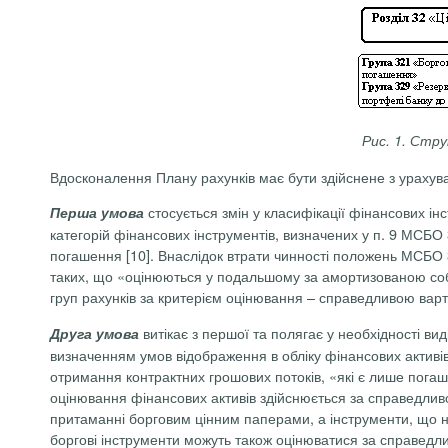
Рис. 1. Стр
Вдосконалення Плану рахунків має бути здійснене з ураху
стосується змін у класифікації фінансових ін
Перша умова
категорій фінансових інструментів, визначених у п. 9 МСБО 
погашення [10]. Внаслідок втрати чинності положень МСБО 3
таких, що «оцінюються у подальшому за амортизованою собів
груп рахунків за критерієм оцінювання – справедливою вар
витікає з першої та полягає у необхідності вид
Друга умова
визначенням умов відображення в обліку фінансових активів
отримання контрактних грошових потоків, «які є лише погаше
оцінювання фінансових активів здійснюється за справедливою
притаманні борговим цінним паперами, а інструменти, що н
боргові інструменти можуть також оцінюватися за справедли