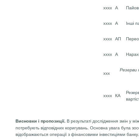
хххх
А
Пайов
хххх
А
Інші п
хххх
АП
Перео
хххх
А
Нарах
Резерви 
ххх
Резер
хххх
КА
вартіс
В результаті дослідження змін у м
Висновки і пропозиції.
потребують відповідних коригувань. Основна увага була зосе
відображаються операції з фінансовими інвестиціями банку