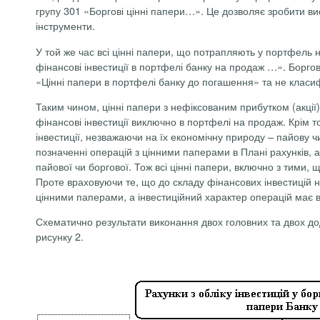
групу 301 «Боргові цінні папери…». Це дозволяє зробити вис
інструменти.
У той же час всі цінні папери, що потрапляють у портфель н
фінансові інвестиції в портфелі банку на продаж …». Борго
«Цінні папери в портфелі банку до погашення» та не класифі
Таким чином, цінні папери з нефіксованим прибутком (акції)
фінансові інвестиції виключно в портфелі на продаж. Крім 
інвестиції, незважаючи на їх економічну природу – пайову ч
позначенні операцій з цінними паперами в Плані рахунків, а
пайової чи боргової. Тож всі цінні папери, включно з тими,
Проте враховуючи те, що до складу фінансових інвестицій на
цінними паперами, а інвестиційний характер операцій має ві
Схематично результати виконання двох головних та двох дода
рисунку 2.