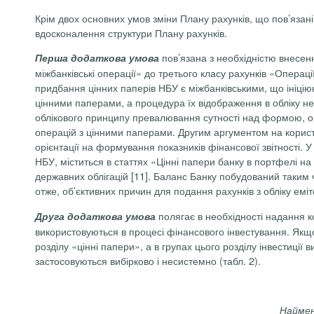
Крім двох основних умов зміни Плану рахунків, що пов’язані
вдосконалення структури Плану рахунків.
пов’язана з необхідністю внесенн
Перша додаткова умова
міжбанківські операції» до третього класу рахунків «Операці
придбання цінних паперів НБУ є міжбанківськими, що ініцію
цінними паперами, а процедура їх відображення в обліку не
облікового принципу превалювання сутності над формою, опе
операцій з цінними паперами. Другим аргументом на користь
орієнтації на формування показників фінансової звітності. 
НБУ, міститься в статтях «Цінні папери банку в портфелі на
державних облігацій [11]. Баланс Банку побудований таким ч
отже, об’єктивних причин для подання рахунків з обліку ем
полягає в необхідності надання ко
Друга додаткова умова
використовуються в процесі фінансового інвестування. Якщо
розділу «цінні папери», а в групах цього розділу інвестиції 
застосовуються вибірково і несистемно (табл. 2).
Наймену