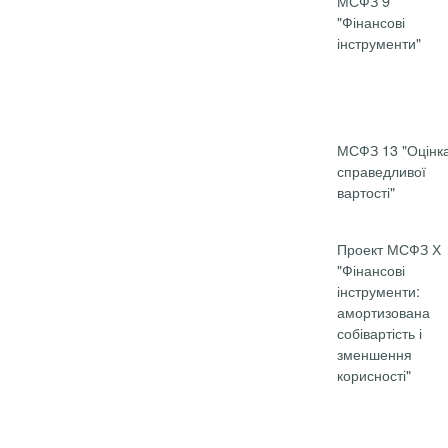
МСФЗ 9
"Фінансові
інструменти"
МСФЗ 13 "Оцінк
спра­ведливої
вартості"
Проект МСФЗ Х
"Фінансові
інструменти:
амортизована
собівартість і
зменшення
корисності"