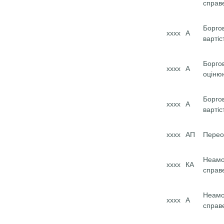
справ
Борго
хххх
А
вартіс
Борго
хххх
А
оціню
Борго
хххх
А
вартіс
хххх
АП
Перео
Неамо
хххх
КА
справ
Неамо
хххх
А
справ