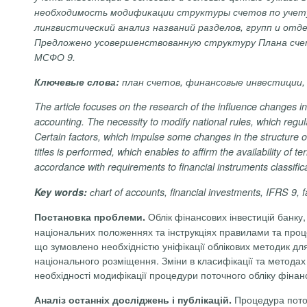
необходимость модификации структуры счетов по учету
лингвистический анализ названий разделов, групп и от
Предложено усовершенствованную структуру Плана счет
МСФО 9.
Ключевые слова:
план счетов, финансовые инвестиции
The article focuses on the research of the influence changes in
accounting. The necessity to modify national rules, which regul
Certain factors, which impulse some changes in the structure o
titles is performed, which enables to affirm the availability of 
accordance with requirements to financial instruments classif
Key words:
сhart of accounts, financial investments, IFRS 9, f
Облік фінансових інвестицій банку
Постановка проблеми.
національних положеннях та інструкціях правилами та проце
що зумовлено необхідністю уніфікації облікових методик для
національного розміщення. Зміни в класифікації та методах
необхідності модифікації процедури поточного обліку фінанс
Процедура поточ
Аналіз останніх досліджень і публікацій.