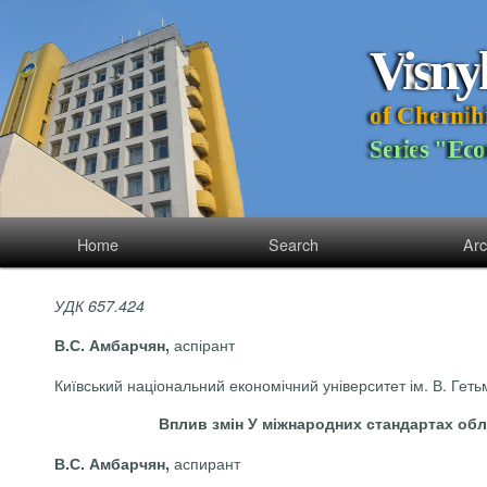
V
i
s
n
y
o
f
C
h
e
r
n
i
h
S
e
r
i
e
s
"
E
c
o
Home
Search
Arc
УДК 657.424
аспірант
В.С. Амбарчян,
Київський національний економічний університет ім. В. Гетьм
Вплив змін У міжнародних стандартах облі
аспирант
В.С. Амбарчян,