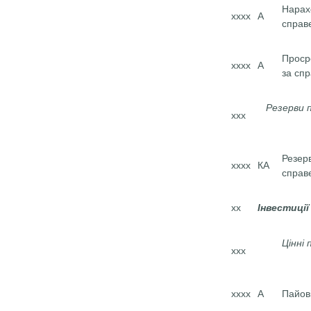
Нарах
хххх
А
справ
Проср
хххх
А
за сп
Резерви п
ххх
Резерв
хххх
КА
справ
хх
Інвестиції
Цінні
ххх
хххх
А
Пайові