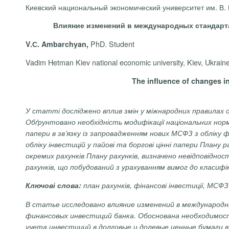
Киевский национальный экономический университет им. В. Г
Влияние изменений в международных стандарта
PhD. Student
V.С. Ambarchyan,
Vadim Hetman Kiev national economic university, Kiev, Ukrain
The influence of changes in
У статті досліджено вплив змін у міжнародних правилах о
Обґрунтовано необхідність модифікації національних норм
папери в зв’язку із запровадженням нових МСФЗ з обліку
обліку інвестицій у пайові та боргові цінні папери Плану 
окремих рахунків Плану рахунків, визначено невідповідн
рахунків, що побудований з урахуванням вимог до класифі
Ключові слова:
план рахунків, фінансові інвестиції, МСФ
В статье исследовано влияние изменений в международ
финансовых инвестиций банка. Обоснована необходимо
учета инвестиций в долговые и долевые ценные бумаги