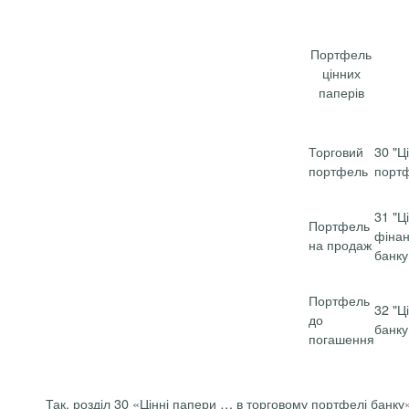
Портфель
цінних
паперів
Торговий
30 "Ц
портфель
портф
31 "Ц
Портфель
фінан
на продаж
банку
Портфель
32 "Ц
до
банку
погашення
Так, розділ 30 «Цінні папери … в торговому портфелі банку» 