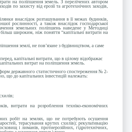
итрати на поліпшення земель. З перелічених автором
дів по захисту від ерозії та агротехнічних заходів,
ілянки внаслідок розташування в її межах будинків,
іншої рослинності, а також внаслідок господарської
значення земельних поліпшень наведене у Методиці
 більш широким, ніж поняття “капітальні витрати на
іпшення землі, не пов’язане з будівництвом, а саме
перед, капітальні витрати, що в цілому відображає
капітальних витрат на поліпшення земель.
я форм державного статистичного спостереження № 2-
ачено, що до капітальних інвестицій належать:
схилів;
ків, витрати на розроблення техніко-економічних
чних робіт на землях, що не потребують осушення
аростей, терасування крутих схилів); рекультивацію
осховищ і лиманів, протиерозійних, гідротехнічних,
роботи з осушення земель) тощо.