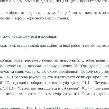
ліку є окремі земельні ділянки, які для цілей бухгалтерського
и внаслідок того, що земля, як засіб виробництва, належить до
значений термін корисного використання;
и можливе лише у разі її дооцінки;
оративні, осушувальні, іригаційні та інші роботи) не збільшуют
унків бухгалтерського обліку активів, капіталу, зобов’язань і
обліковуються на позабалансовому рахунку 01 “Орендовані нео
немає за винятком того, що окремі дослідники пропонують різну 
а А.В. Погосова рекомендують деталізувати облік орендованих
1 “Орендовані необоротні активи” субрахунки: 01.1 – “Земельні 
і”, 01.3 – “Землі, що знаходяться в суборенді”, 01.4 – “Земельн
і необоротні активи” ввести субрахунки 011 “Земельні ділянк
тьма вченими. Так, Н.О. Голуб [17], дослідивши різні трактув