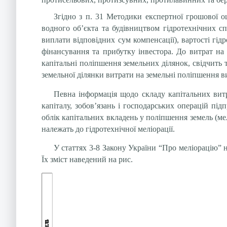
Згідно з п. 31 Методики експертної грошової о
водного об’єкта та будівництвом гідротехнічних сп
виплати відповідних сум компенсації), вартості гід
фінансування та прибутку інвестора. До витрат на
капітальні поліпшення земельних ділянок, свідчить 
земельної ділянки витрати на земельні поліпшення ви
Певна інформація щодо складу капітальних витр
капіталу, зобов’язань і господарських операцій під
облік капітальних вкладень у поліпшення земель (мел
належать до гідротехнічної меліорації.
У статтях 3-8 Закону України “Про меліорацію” на
Їх зміст наведений на рис.