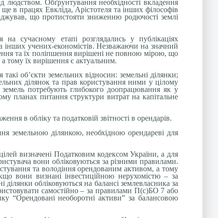
ед людством. Обґрунтування необхідності вкладення
 ще в працях Евкліда, Арістотеля та інших філософів
ерджував, що протистояти зниженню родючості землі
я на сучасному етапі розглядались у публікаціях
та інших учених-економістів. Незважаючи на значний
ення та їх поліпшення вирішені не повною мірою, що
 а тому їх вирішення є актуальним.
 такі об’єкти земельних відносин: земельні ділянки;
мельних ділянок та прав користування ними у цілому
я земель потребують глибокого доопрацювання як у
ому планах питання структури витрат на капітальне
ення в обліку та податковій звітності в орендарів.
ння земельною ділянкою, необхідною орендареві для
цілей визначені Податковим кодексом України, а для
ристувача вони обліковуються за різними правилами.
истування та володіння орендованим активом, а тому
якщо вони визнані інвестиційною нерухомістю – за
і ділянки обліковуються на балансі землевласника за
ристовувати самостійно – за правилами П(с)БО 7 або
нку “Орендовані необоротні активи” за балансовою