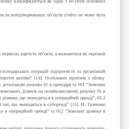
 обліку класифікуються як один з об’єктів основних
 числа невідтворюваних об’єктів (тобто не може бути
ь первісну вартість об’єкта, а визнаються як окремий
 господарських операцій підприємств та організацій
боротні активи” [14]. Особливих проблем з обліку
деталізацію рахунка 01 в орендаря та 101 “Земельні
 земельних ділянок на позабалансовому рахунку 01 в
ділянки, що знаходяться в операційній оренді”, 01.2
і паї, що знаходяться в суборенді” [15]. Н. Ткаченко
и в операційній оренді” та 012 “Земельні ділянки в
ання витрат упродовж їхнього історичного розвитку,