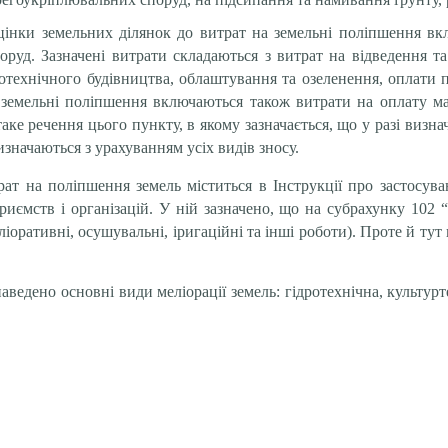
цінки земельних ділянок до витрат на земельні поліпшення вкл
оруд. Зазначені витрати складаються з витрат на відведення 
ротехнічного будівництва, облаштування та озеленення, оплати п
 земельні поліпшення включаються також витрати на оплату м
таке речення цього пункту, в якому зазначається, що у разі визн
значаються з урахуванням усіх видів зносу.
ат на поліпшення земель міститься в Інструкції про застосува
приємств і організацій. У ній зазначено, що на субрахунку 102
іоративні, осушувальні, іригаційні та інші роботи). Проте й тут 
ведено основні види меліорації земель: гідротехнічна, культуртех