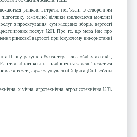
ючаються ринкові витрати, пов’язані із створенням
та підготовку земельної ділянки (включаючи можливі
ослуг з проектування, сум місцевих зборів, вартості
аркетингових послуг [20]. Про те, що мова йде про
ачення ринкової вартості при існуючому використанні
ння Плану рахунків бухгалтерського обліку активів,
 “Капітальні витрати на поліпшення земель” ведеться
немає чіткості, адже осушувальні й іригаційні роботи
нічна, хімічна, агротехнічна, агролісотехнічна [23].