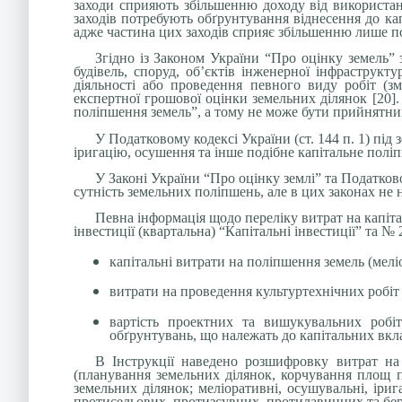
заходи сприяють збільшенню доходу від використанн
заходів потребують обґрунтування віднесення до кап
адже частина цих заходів сприяє збільшенню лише по
Згідно із Законом України “Про оцінку земель” 
будівель, споруд, об’єктів інженерної інфраструкт
діяльності або проведення певного виду робіт (з
експертної грошової оцінки земельних ділянок [20]
поліпшення земель”, а тому не може бути прийнятним
У Податковому кодексі України (ст. 144 п. 1) пі
іригацію, осушення та інше подібне капітальне поліп
У Законі України “Про оцінку землі” та Податков
сутність земельних поліпшень, але в цих законах не
Певна інформація щодо переліку витрат на капіт
інвестиції (квартальна) “Капітальні інвестиції” та № 2
капітальні витрати на поліпшення земель (меліо
витрати на проведення культуртехнічних робіт 
вартість проектних та вишукувальних робіт
обґрунтувань, що належать до капітальних вкл
В Інструкції наведено розшифровку витрат н
(планування земельних ділянок, корчування площ пі
земельних ділянок; меліоративні, осушувальні, іри
протисельових, протизсувних, протилавинних та бер