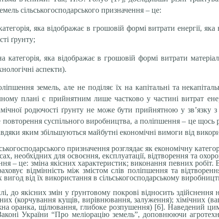
мель сільськогосподарського призначення – це:
категорія, яка відображає в грошовій формі витрати енергії, яка
ті ґрунту;
на категорія, яка відображає в грошовій формі витрати матеріал
хнологічні аспекти).
ліпшення земель, але не поділяє їх на капітальні та некапіта
ічному плані є прийнятним лише частково у частині витрат енер
амічної родючості ґрунту не може бути прийнятною у зв’язку 
е повторення суспільного виробництва, а поліпшення – це щось 
авдяки яким збільшуються майбутні економічні вимоги від викор
ькогосподарського призначення розглядає як економічну категорі
сах, необхідних для освоєння, експлуатації, відтворення та охоро
ня – це: зміна якісних характеристик; виконання певних робіт.
ховує відмінність між змістом слів поліпшення та відтворення
х вигод від їх використання в сільськогосподарському виробництв
лі, до якісних змін у ґрунтовому покрові відносить здійснення 
них (корчування кущів, вирівнювання, залуження); хімічних (вап
ажна оранка, щілювання, глибоке розпушення) [6]. Наведений ци
 Законі України “Про меліорацію земель”, доповнюючи агротех