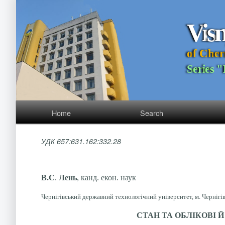
V
i
s
o
f
C
h
e
r
S
e
r
i
e
s
"
Home
Search
УДК
657:631.162:332.28
В.С
.
Лень
,
канд. екон. наук
Чернігівський державний технологічний університет, м. Чернігів
СТАН ТА ОБЛІКОВІ