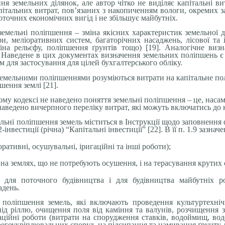
я земельних ділянок, але автор чітко не виділяє капітальні в
італьних витрат, пов’язаних з накопиченням вологи, окремих захо
точних економічних вигід і не збільшує майбутніх.
земельні поліпшення – зміна якісних характеристик земельної д
ури, меліоративних систем, багаторічних насаджень, лісової та 
міна рельєфу, поліпшення ґрунтів тощо) [19]. Аналогічне ви
. Наведене в цих документах визначення земельних поліпшень є
 для застосування для цілей бухгалтерського обліку.
д земельними поліпшеннями розуміються витрати на капітальне пол
шення землі [21].
ому кодексі не наведено поняття земельні поліпшення – це, насам
 наведено вичерпного переліку витрат, які можуть включатись до 
альні поліпшення земель міститься в Інструкції щодо заповненн
-інвестиції (річна) “Капітальні інвестиції” [22]. В її п. 1.9 зазн
ративні, осушувальні, іригаційні та інші роботи);
на землях, що не потребують осушення, і на терасування крутих 
 для поточного будівництва і для будівництва майбутніх ро
адень.
а поліпшення
земель, які включають проведення культуртехні
д ріллю, очищення поля від каміння та валунів, розчищення з
гаційні роботи (витрати на спорудження ставків, водоймищ, вод
егоукріплювальних споруд, на підсипання та намивання ґрунту, 