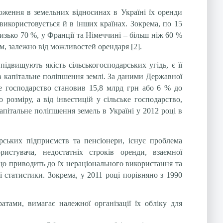
ження в земельних відносинах в Україні їх оренди
икористовується й в інших країнах. Зокрема, по 15
лизько 70 %, у Франції та Німеччині – більш ніж 60 %
іром, залежно від можливостей орендаря
[2]
.
підвищують якість сільськогосподарських угідь, є її
 в капітальне поліпшення землі. За даними Державної
ьке господарство становив 15,8 млрд грн або 6 % до
розміру, а від інвестицій у сільське господарство,
капітальне поліпшення земель в Україні у 2012 році в
ських підприємств та пенсіонери, існує проблема
истувача, недостатніх строків оренди, взаємної
 що приводить до їх нераціонального використання та
 статистики. Зокрема, у 2011 році порівняно з 1990
тами, вимагає належної організації їх обліку для