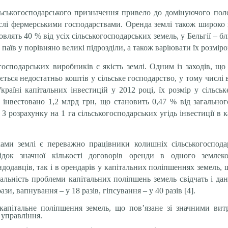
ьськогосподарського призначення привело до домінуючого поло
слі фермерськими господарствами. Оренда землі також широко в
лять 40 % від усіх сільськогосподарських земель, у Бельгії – б
ть паїв у порівняно великі підрозділи, а також варіювати їх розм
осподарських виробників є якість землі. Одним із заходів, що 
ується недостатньо коштів у сільське господарство, у тому числі
раїні капітальних інвестицій у 2012 році, їх розмір у сільс
 інвестовано 1,2 млрд грн, що становить 0,47 % від загального 
 З розрахунку на 1 га сільськогосподарських угідь інвестиції в 
ами землі є переважно працівники колишніх сільськогосподар
ідок значної кількості договорів оренди в одного землекор
ндодавців, так і в орендарів у капітальних поліпшеннях земель,
альність проблеми капітальних поліпшень земель свідчать і дані
и, вапнування – у 18 разів, гіпсування – у 40 разів [4].
апітальне поліпшення земель, що пов’язане зі значними витра
 управління.