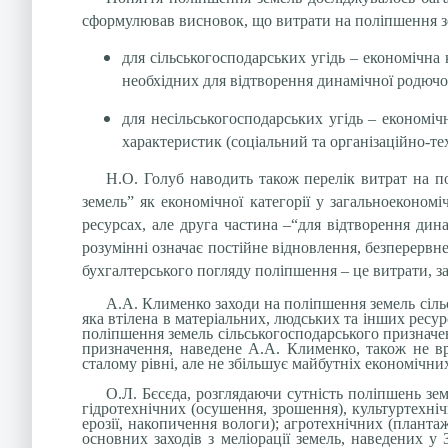
сформулював висновок, що витрати на поліпшення зе
для сільськогосподарських угідь – економічна 
необхідних для відтворення динамічної родючос
для несільськогосподарських угідь – економіч
характеристик (соціальний та організаційно-те
Н.О. Голуб наводить також перелік витрат на по
земель” як економічної категорії у загальноеконом
ресурсах, але друга частина –“для відтворення дин
розумінні означає п
остійне відновлення, безперервн
бухгалтерського погляду поліпшення – це витрати, з
А.А. Клименко заходи на поліпшення земель сільс
яка втілена в матеріальних, людських та інших ресур
поліпшення земель сільськогосподарського призначен
призначення, наведене А.А. Клименко, також не вра
сталому рівні, але не збільшує майбутніх економічни
О.Л. Бєсєда, розглядаючи сутність поліпшень зем
гідротехнічних (осушення, зрошення), культуртехніч
ерозії, накопичення вологи); агротехнічних (плант
основних заходів з меліорації земель, наведених у