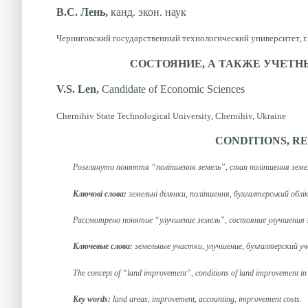
В.С. Лень,
канд. экон. наук
Черниговский государственный технологический университет, г.
СОСТОЯНИЕ, А ТАКЖЕ УЧЕТ
V.S. Len,
Candidate of Economic Sciences
Chernihiv State Technological University, Chernihiv, Ukraine
CONDITIONS, R
Розглянуто поняття “поліпшення земель”, стан поліпшення земель 
Ключові слова:
земельні ділянки, поліпшення, бухгалтерський облі
Рассмотрено понятие “улучшение земель”, состояние улучшения 
Ключевые слова:
земельные участки, улучшение, бухгалтерский у
The concept of “land improvement”, conditions of land improvement in 
Key words:
land areas, improvement, accounting, improvement costs.