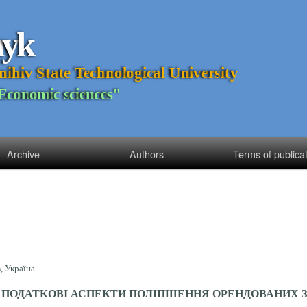
n
y
k
n
i
h
i
v
S
t
a
t
e
T
e
c
h
n
o
l
o
g
i
c
a
l
U
n
i
v
e
r
s
i
t
y
E
c
o
n
o
m
i
c
s
c
i
e
n
c
e
s
"
Archive
Authors
Terms of publica
, Україна
 Й ПОДАТКОВІ АСПЕКТИ ПОЛІПШЕННЯ ОРЕНДОВАНИХ 