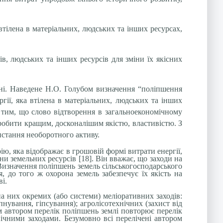
 втілена в матеріальних, людських та інших ресурсах,
ів, людських та інших ресурсів для зміни їх якісних
льні. Наведене Н.О. Голубом визначення “поліпшення
гії, яка втілена в матеріальних, людських та інших
з тим, що слово відтворення в загальноекономічному
робити кращим, досконалішим якістю, властивістю. З
истання необоротного активу.
ю, яка відображає в грошовій формі витрати енергії,
ни земельних ресурсів [18]. Він вважає, що заходи на
 Визначення поліпшень земель сільськогосподарського
, до того ж охорона земель забезпечує їх якість на
і.
на них окремих (або системи) меліоративних заходів:
нування, гіпсування); агролісотехнічних (захист від
м автором перелік поліпшень землі повторює перелік
нічними заходами. Безумовно всі перелічені автором