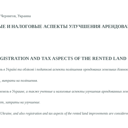
 Чернигов, Украина
НЫЕ И НАЛОГОВЫЕ АСПЕКТЫ УЛУЧШЕНИЯ АРЕНДОВ
EGISTRATION AND TAX ASPECTS OF THE RENTED LAN
в Україні та облікові і податкові аспекти поліпшення орендованих земельних ділянок
к, витрати на поліпшення.
земель в Украине, а также учетные и налоговые аспекты улучшения арендованных зем
чет, затраты на улучшение.
Ukraine, and also registration and tax aspects of the rented land improvements are considere