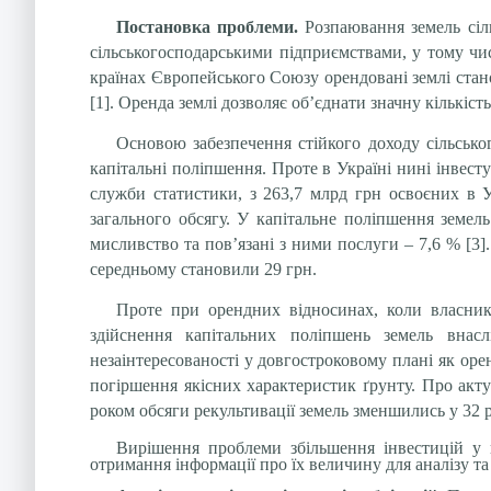
Постановка проблеми.
Розпаювання земель сіл
сільськогосподарськими підприємствами, у тому чи
країнах Європейського Союзу орендовані землі станов
[1]. Оренда землі дозволяє об’єднати значну кількіс
Основою забезпечення стійкого доходу сільськог
капітальні поліпшення. Проте в Україні нині інвест
служби статистики, з 263,7 млрд грн освоєних в Ук
загального обсягу. У капітальне поліпшення земель
мисливство та пов’язані з ними послуги – 7,6 % [3].
середньому становили 29 грн.
Проте при орендних відносинах, коли власник
здійснення капітальних поліпшень земель внасл
незаінтересованості у довгостроковому плані як оре
погіршення якісних характеристик ґрунту. Про акту
роком обсяги рекультивації земель зменшились у 32 раз
Вирішення проблеми збільшення інвестицій у к
отримання інформації про їх величину для аналізу та