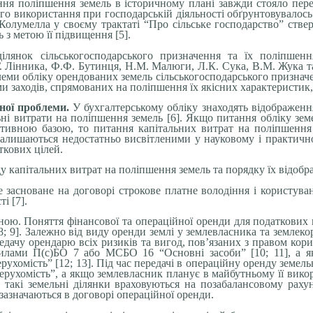
ня поліпшення земель в історичному плані завжди стояло пер
го використання при господарській діяльності обґрунтовувалось
Колумелла у своєму трактаті “Про сільське господарство” ств
з метою її підвищення [5].
лянок сільськогосподарського призначення та їх поліпшенн
В.Г. Лінника, Ф.Ф. Бутинця, Н.М. Малюги, Л.К. Сука, В.М. Жука 
еми обліку орендованих земель сільськогосподарського признач
 заходів, спрямованих на поліпшення їх якісних характеристик,
ьної проблеми.
У бухгалтерському обліку знаходять відображення
ні витрати на поліпшення земель [6]. Якщо питання обліку зе
ативною базою, то питання капітальних витрат на поліпшенн
 залишаються недостатньо висвітленими у науковому і практичн
ткових цілей.
 капітальних витрат на поліпшення земель та порядку їх відображ
 засноване на договорі строкове платне володіння і користува
і [7].
ою. Поняття фінансової та операційної оренди для податкових 
; 9]. Залежно від виду оренди землі у землевласника та землеко
едачу орендарю всіх ризиків та вигод, пов’язаних з правом кор
авилами П(с)БО 7 або МСБО 16 “Основні засоби” [10; 11], а 
хомість” [12; 13]. Під час передачі в операційну оренду земельн
ухомість”, а якщо землевласник планує в майбутньому її вико
такі земельні ділянки враховуються на позабалансовому раху
зазначаються в договорі операційної оренди.