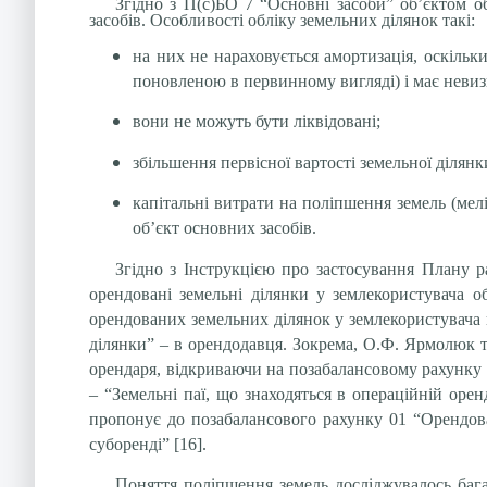
Згідно з П(с)БО 7 “Основні засоби” об’єктом об
засобів. Особливості обліку земельних ділянок такі:
на них не нараховується амортизація, оскільк
поновленою в первинному вигляді) і має неви
вони не можуть бути ліквідовані;
збільшення первісної вартості земельної ділянк
капітальні витрати на поліпшення земель (мелі
об’єкт основних засобів.
Згідно з
Інструкцією про застосування Плану рах
орендовані земельні ділянки у землекористувача 
орендованих земельних ділянок у землекористувача 
ділянки” – в орендодавця. Зокрема, О.Ф. Ярмолюк т
орендаря, відкриваючи на позабалансовому рахунку 0
– “Земельні паї, що знаходяться в операційній оренд
пропонує до позабалансового рахунку 01 “Орендован
суборенді” [16].
Поняття поліпшення земель досліджувалось бага