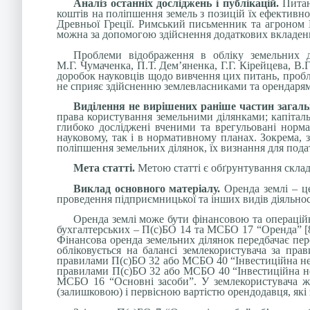
Аналіз останніх досліджень і публікацій.
Питан
коштів на поліпшення земель з позицій їх ефективно
Древньої Греції. Римський письменник та агроном 
можна за допомогою здійснення додаткових вкладень 
Проблеми відображення в обліку земельних ді
М.Г. Чумаченка, П.Т. Дем’яненка, Г.Г. Кірейцева, 
доробок науковців щодо вивчення цих питань, пробл
не сприяє здійсненню землевласниками та орендарями
Виділення не вирішених раніше частин загал
права користування земельними ділянками; капіталь
глибоко досліджені вченими та врегульовані норм
науковому, так і в нормативному планах. Зокрема,
поліпшення земельних ділянок, їх визнання для пода
Мета статті.
Метою статті є обґрунтування складу
Виклад основного матеріалу.
Оренда землі – це
проведення підприємницької та інших видів діяльност
Оренда землі може бути фінансовою та операційн
бухгалтерських – П(с)БО 14 та МСБО 17 “Оренда” [8
Фінансова оренда земельних ділянок передбачає пер
обліковується на балансі землекористувача за пр
правилами П(с)БО 32 або МСБО 40 “Інвестиційна неру
правилами П(с)БО 32 або МСБО 40 “Інвестиційна нер
МСБО 16 “Основні засоби”. У землекористувача ж 
(залишковою) і первісною вартістю орендодавця, які 