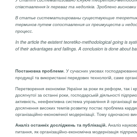
співставлення їх переваг та недоліків. Зроблено висновки
В статье систематизированы существующие теоретик
терминов путем сопоставления их преимуществ и недо
процесс
.
In the article the existent teoretiko-methodological going is 
of their advantages and failings. A conclusion is done about b
. У сучасних умовах господарювання
Постановка проблеми
продукції та використанні передових технологій, саме орган
Перетворення економіки України за роки як реформ, так і кр
досягнутої за останні роки, господарській діяльності підпри
активність, неефективна система управління й організації в
досягнення високих темпів розвитку постає проблема кардин
організаційно-економічної модернізації. Тому одночасно ви
Аналіз науково
Аналіз останніх досліджень та публікацій.
питання, як організаційно-економічна модернізація підприє