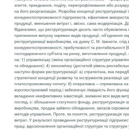
злиття, приєднання, поділу, перепрофілювання або розукруп
на його реорганізацію. Розробка концепції реструктуризації 
конкурентоспроможності підприємств, ефективне використа
продукції, зменшення витрат і, звісно, сама модернізація. Д
Відзначимо, що реструктуризація досить часто обумовлена к
припинення випуску окремих видів продукції, об’єднання о
реструктуризації виробництва, на думку С. М. Іванюти, слід
конкурентоспроможності, прибутковості та рентабельності [
господарюючого суб’єкта на ринку, виготовлення продукції,
на: 1) управлінську (зміна організаційної структури управлінн
та обладнання); 4) економічну (достатній рівень рентабельнос
наступні форми реструктуризації: а) стратегічна, яка пере
стратегічної концепції розвитку та інструментів реалізації 
платоспроможному попиту; б) оперативна – спрямована на з
короткостроковий період і забезпечує ліквідність його функ
вкладання неефективних інвестицій, зниженні всіх видів ви
погляд, є: збільшення статутного фонду, реструктуризація 
виробництва, продаж зайвого обладнання, запасів сировини 
методів управління. Проте, як поняття, реструктуризація пр
витрат. У результаті проведення реструктуризації підприємс
праці, вдосконалення організаційної структури та структури 