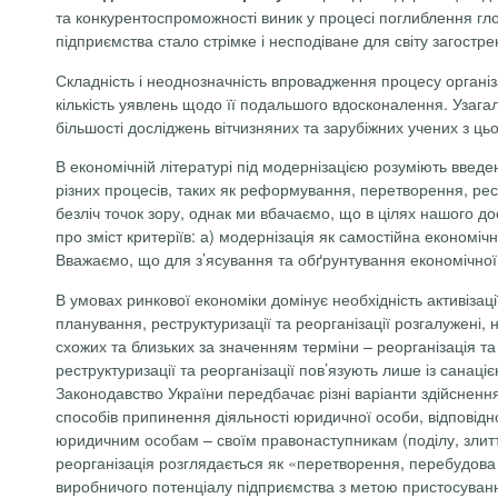
та конкурентоспроможності виник у процесі поглиблення гло
підприємства стало стрімке і несподіване для світу загостр
Складність і неоднозначність впровадження процесу організ
кількість уявлень щодо її подальшого вдосконалення. Узага
більшості досліджень вітчизняних та зарубіжних учених з цьог
В економічній літературі під модернізацією розуміють введе
різних процесів, таких як реформування, перетворення, рестр
безліч точок зору, однак ми вбачаємо, що в цілях нашого до
про зміст критеріїв: а) модернізація як самостійна економіч
Вважаємо, що для з’ясування та обґрунтування економічної с
В умовах ринкової економіки домінує необхідність активізац
планування, реструктуризації та реорганізації розгалужені, 
схожих та близьких за значенням терміни – реорганізація та
реструктуризації та реорганізації пов’язують лише із санаціє
Законодавство України передбачає різні варіанти здійснення 
способів припинення діяльності юридичної особи, відповідно
юридичним особам – своїм правонаступникам (поділу, злит
реорганізація розглядається як «перетворення, перебудова
виробничого потенціалу підприємства з метою пристосування