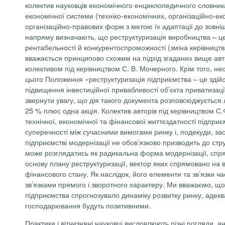
колектив науковців економічного енциклопедичного словника 
економічної системи (техніко-економічних, організаційно-еко
організаційно-правових форм з метою їх адаптації до зовнішн
напряму визначають, що реструктуризація виробництва – це
рентабельності й конкурентоспроможності (зміна керівництва
вважається принципово схожим на підхід згаданих вище авто
колективом під керівництвом С. В. Мочерного. Крім того, н
цього Положення «реструктуризація підприємства – це здійс
підвищення інвестиційної привабливості об’єкта приватизаці
звернути увагу, що дія такого документа розповсюджується 
25 % плюс одна акція. Колектив авторів під керівництвом С
технічної, економічної та фінансової життєздатності підприє
суперечності між сучасними вимогами ринку і, подекуди, за
підприємстві модернізації не обов’язково призводить до ст
може розглядатись як радикальна форма модернізації, спря
основу плану реструктуризації, вектор яких спрямовано на 
фінансового стану. Як наслідок, його елементи та зв’язки ч
зв’язками прямого і зворотного характеру. Ми вважаємо, що 
підприємства спрогнозувало динаміку розвитку ринку, адеква
господарювання будуть позитивними.
Практики і вітчизняні науковці висловлюють різні погляди, 