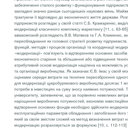
забезпеченні сталого розвитку і функціонування підприємст
закладені значно раніше сьогоднішніх наукових віянь. Майже
трактуючи її відповідно до економічного життя держави. Ро
підприємств розглядає у своїй статті С.Б. Крамаренко, виді
модернізації класичного комплексу маркетингу [11, с. 63-6
авіакомпаній розглядають В.В. Матвєєв та Г.А. Клименко, акце
переобладнання як
головної стратегії розвитку підприємст
функцій, методів і процесів організації та координації модер
«модернізації» пов’язують із відтворенням основних засобів
економічного старіння та збільшення або підвищення технічн
атрибутивній основі модернізація націлена на можливість у
та організації виробництва. Як зазначає Є.В. Імас у своїй 
оцінками середні витрати на технічне переозброєння одного
для модернізації цукробурякового виробництва досягає 1 мл
потреби в інвестиціях на суму зносу наявних потужностей. Т
університету, запевняючи, що за порівняно невеликих витра
нарощення виробничих потужностей, економію інвестиційних
відтворення основних фондів необхідно здійснити модерніз
експлуатаційних параметрів обладнання і запобігання його т
який за своїм змістом схожий на метод визначення витрат н
модернізацію розраховується за формулою [10, с. 112-113]