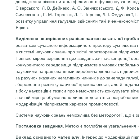
дослідження різних питань ефективного функціонування підп
Сіверського, Л. В. Дейнеко, А. О. Заїнчковського, Д. Ф. Криса
Сичевського, Г. М. Тарасюк, Л. Г. Чернюк, Л. І. Федулової, І
розвитку управління галузями здійснили такі вчені-економісти
Яцков.
Виділення невирішених раніше частин загальної пробл
розвитком сучасного інформаційного простору суспільства і
в системі наукових знань про якісні перетворення підприємс
Повною мірою вирішення цих завдань зачіпає концепції орга
конкурентного середовища підприємств в умовах глобальної 
науковими напрацюваннями виробнича діяльність підприємст
за рахунок вказаних негативних чинників до занепаду галузі
збереження розвитку харчової промисловості, але й подальшо
з боку науковців є тезиси про неможливість конкурувати в
значній мірі це обумовлено лише недостатньо розробленими
модернізація підприємств харчової промисловості.
Система наукових знань неможлива без методології, що є з
Метою є поглиблене узагальнення іс
Постановка завдання.
Інтерес до модернізації під
Виклад основного матеріалу.