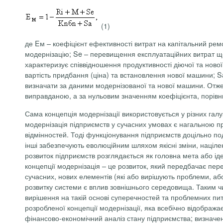
(1)
де Eм – коефіцієнт ефективності витрат на капітальний ремо
модернізацію; Se – перевищення експлуатаційних витрат щ
характеризує співвідношення продуктивності діючої та ново
вартість придбання (ціна) та встановлення нової машини; S
визначати за даними модернізованої та нової машини. Отже,
виправданою, а за нульовим значенням коефіцієнта, порівн
Сама концепція модернізації використовується у різних галуз
модернізація підприємств у сучасних умовах є нагальною пр
відмінностей. Тоді функціонування підприємств доцільно по
інші забезпечують еволюційним шляхом якісні зміни, націлен
розвиток підприємств розглядається як головна мета або іде
концепції модернізація – це розвиток, який передбачає пер
сучасних, нових елементів (які або вирішують проблеми, або
розвитку системи є вплив зовнішнього середовища. Таким ч
вирішення на такій основі суперечностей та проблемних п
розробленої концепції модернізації, яка всебічно відображає
фінансово-економічний аналіз стану підприємства; визначенн