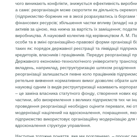
чого виникають конфлікти, знижується ефективність виробни
а саме: реорганізація може скоротити як діяльність окремог
(підприємство-боржник не в змозі розрахуватись із боргами
фінансових ресурсів; збільшення частки впливу (влади) на 
активів за ціною, яка нижча за вартість їх заміщення; пода
виробництва. А науковий колектив під керівництвом А. М. По
особи та в зміні організаційно-правової форми організації бі
таких як: порядок державної реєстрації та ліквідації підпри
кредиторів, власників і працівників. Передує реорганізації
Державного економіко-технологічного університету транспо
вкладень, наприклад, реструктуризацію шляхом розділення на
реорганізації залишається певне коло працівників підприєм
ретельне вивчення нормативних вимог дозволяє обрати шляхи,
науковці одним із видів реструктуризації називають корпора
– це заміна власника статутного фонду, створення нових юри
частини, або виокремлення з великих підприємств тих чи інш
проведення реорганізації необхідно оцінити переваги, які 
модернізації націлений на вдосконалення, покращення, яком
підприємство використовує організаційну модернізацію для б
вдосконалення структури управління.
Наступне тотожне поняття, яке ми розглянемо, – процес рес