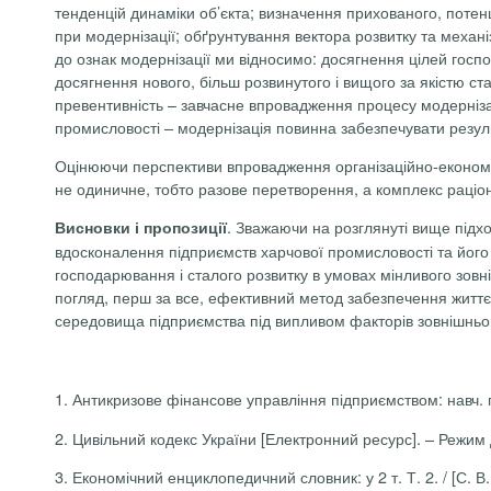
тенденцій динаміки об’єкта; визначення прихованого, потенц
при модернізації; обґрунтування вектора розвитку та механі
до ознак модернізації ми відносимо: досягнення цілей госп
досягнення нового, більш розвинутого і вищого за якістю с
превентивність – завчасне впровадження процесу модернізаці
промисловості – модернізація повинна забезпечувати резуль
Оцінюючи перспективи впровадження організаційно-економіч
не одиничне, тобто разове перетворення, а комплекс раціон
. Зважаючи на розглянуті вище підх
Висновки і пропозиції
вдосконалення підприємств харчової промисловості та його 
господарювання і сталого розвитку в умовах мінливого зов
погляд, перш за все, ефективний метод забезпечення життє
середовища підприємства під випливом факторів зовнішнь
1. Антикризове фінансове управління підприємством: навч. посі
2. Цивільний кодекс України [Електронний ресурс]. – Режим
3. Економічний енциклопедичний словник: у 2 т. Т. 2. / [С. В.