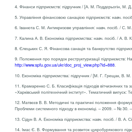
4. Фінанси підприємств: підручник / [А. М. Поддєрьогін, М. Д. 
5. Управління фінансовою санацією підприємств: навч. посіб. 
6. Іванюта С. М. Антикризове управління: навч. посіб. / С. М
7. Калина А. В. Економіка підприємства: навч. посіб. / А. В. 
8. Єлецьких С. Я. Фінансова санація та банкрутство підприємс
9. Положення про порядок реструктуризації підприємств: На
http://www.spfu.gov.ua/ukr/doc_proj_view.php?id=888
.
10. Економіка підприємства: підручник / [М. Г. Грещак, В. М.
11. Крамаренко С. Б. Класифікація підходів вітчизняних та 
«Харківський політехнічний інститут». Тематичний випуск: Те
12. Матвєєв В. В. Методичні та практичні положення формува
Проблеми системного підходу в економіці. – 2009. – № 30. –
13. Сідун В. А. Економіка підприємства: навч. посіб. / В. А. 
14. Імас Є. В. Формування та розвиток цукробурякового підком