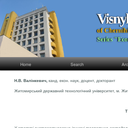
V
i
s
n
y
o
f
C
h
e
r
n
i
h
S
e
r
i
e
s
"
E
c
o
Home
Search
Arc
канд. екон. наук, доцент, докторант
Н.В. Валінкевич,
Житомирський державний технологічний університет, м. Жи
Т
У статті систематизовано існуючі теоретико-методологіч