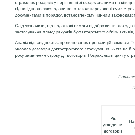
страхових резервів у порівнянні зі сформованими на кінець
відповідно до законодавства, а також нараховані суми стра
документами в порядку, встановленому чинним законодавст
Слід зазначити, що податкові вимоги відображення доходів і
застосування плану рахунків бухгалтерського обліку активів, 
Аналіз відповідності запропонованих пропозицій вимогам Под
укладав договори довгострокового страхування життя на 5 ро
року закінчення строку дії договорів. Розрахункові дані у ст
Порівня
П
Рік
На
укладення
до­говорів