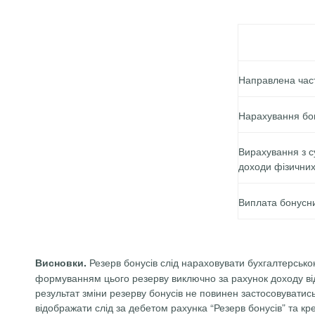
Направлена част
Нарахування бон
Вирахування з с
доходи фізичних
Виплата
бонусн
Резерв бонусів слід нараховувати бухгалтерсько
Висновки.
формуванням цього резерву виключно за рахунок доходу від
результат зміни резерву бонусів не повинен застосовуватись
відображати слід за дебетом рахунка “Резерв бонусів” та кр