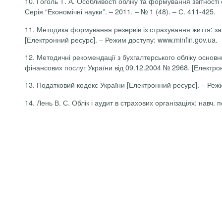
10. Гоголь Т. А. Особливості обліку та формування звітності
Серія “Економічні науки”. – 2011. – № 1 (48). – С. 411-425.
11. Методика формування резервів із страхування життя: з
[Електронний ресурс]. – Режим доступу:
www.minfin.gov.ua
.
12. Методичні рекомендації
з бухгалтерського обліку основ
фінансових послуг України від 09.12.2004 № 2968.
[Електро
13. Податковий кодекс України [Електронний ресурс]. – Реж
14.
Лень
В. С. Облік і аудит в страхових організаціях:
навч
.
п