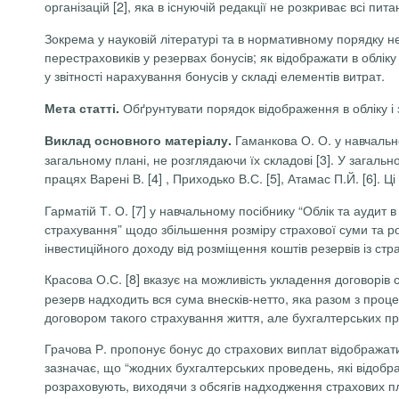
організацій
[2], яка в існуючій редакції не розкриває всі пи
Зокрема у науковій літературі та в нормативному порядку не
перестраховиків
у резервах бонусів; як відображати в облік
у звітності нарахування бонусів у складі елементів витрат.
Обґрунтувати порядок відображення в обліку і 
Мета статті.
Гаманкова
О. О. у навчальн
Виклад основного матеріалу.
загальному плані, не розглядаючи їх складові [3]. У загаль
працях Варені В. [4] , Приходько В.С. [5],
Атамас П.Й.
[6]. Ц
Гарматій
Т. О. [7] у навчальному посібнику “Облік та аудит
страхування” щодо збільшення розміру страхової суми та ро
інвестиційного доходу від розміщення коштів резервів із стр
Красова
О.С.
[8] вказує на можливість укладення договорів
резерв надходить вся сума внесків-нетто, яка разом з проц
договором такого страхування життя, але бухгалтерських пр
Грачова Р. пропонує бонус до страхових виплат відображат
зазначає, що “жодних бухгалтерських проведень, які відобр
розраховують, виходячи з обсягів надходження страхових пл