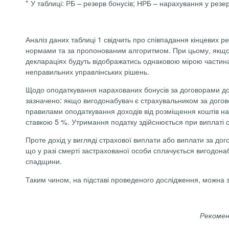
* У таблиці: РБ – резерв бонусів; НРБ – нарахування у рез
Аналіз даних таблиці 1 свідчить про
співпадання
кінцевих ре
нормами та за пропонованим алгоритмом. При цьому, якщо до
деклараціях будуть відображатись однаковою мірою частина 
неправильних управлінських рішень.
Щодо оподаткування нарахованих бонусів за договорами довг
зазначено: я
кщо
вигодонабувач
є страхувальником за догов
правилами оподаткування доходів від розміщення коштів на 
ставкою 5 %. Утримання податку здійснюється при виплаті 
Проте дохід у вигляді страхової виплати або виплати за до
що у разі смерті застрахованої особи сплачується
вигодона
спадщини.
Таким чином, на підставі проведеного дослідження, можна за
Рекоменд