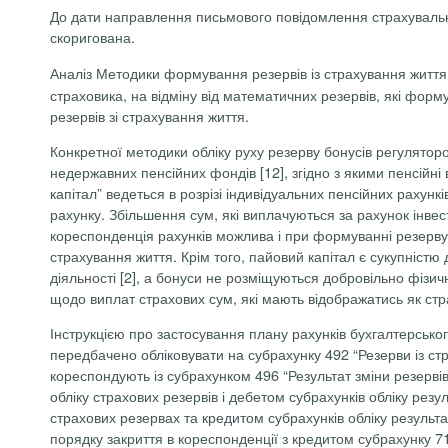
До дати направлення письмового повідомлення страхувальни
скоригована.
Аналіз Методики
формування резервів із страхування життя
страховика, на відміну від математичних резервів, які форму
резервів зі страхування життя.
Конкретної методики обліку руху резерву бонусів регулятор
недержавних пенсійних фондів
[12], згідно з якими
пенсійні
капітал” ведеться в розрізі індивідуальних пенсійних рахунк
рахунку. Збільшення сум, які виплачуються за рахунок інве
кореспонденція рахунків можлива і при формуванні резерву
страхування життя
. Крім того, пайовий капітал є
сукупністю 
діяльності [2], а бонуси не розміщуються добровільно фіз
щодо виплат страхових сум, які мають відображатись як стр
І
нструкцією про застосування плану рахунків бухгалтерського
передбачено обліковувати на субрахунку 492 “Резерви із ст
кореспондують із субрахунком 496 “Результат зміни резервів
обліку страхових резервів і дебетом субрахунків обліку резул
страхових резервах та кредитом субрахунків обліку результат
порядку закриття в кореспонденції з кредитом субрахунку 719