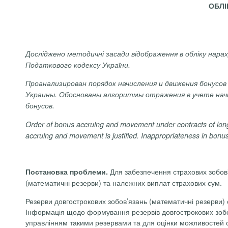
ОБЛІ
Досліджено методичні засади відображення в обліку нара
Податкового кодексу України.
Проанализирован
порядок
начисления
и
движения
бонусов
Украины
.
Обоснованы
алгоритмы
отражения
в
учете
нач
бонусов
.
Order
of
bonus
accruing
and
movement
under
contracts
of
lon
accruing
and
movement
is
justified
.
Inappropriateness
in
bonus
Для забезпечення страхових зобов’я
Постановка проблеми.
(математичні резерви) та належних виплат страхових сум.
Резерви довгострокових зобов’язань (математичні резерви) 
Інформація щодо формування резервів довгострокових зобов’
управлінням такими резервами та для оцінки можливостей с