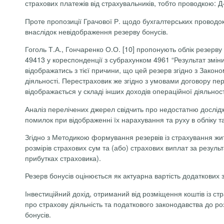
страхових платежів від страхувальників, тобто проводкою: Д-
Проте пропозиції Грачової Р. щодо бухгалтерських проводо
внаслідок
невідображення
резерву бонусів.
Гоголь Т.А.,
Гончаренко
О.О. [10] пропонують облік резерву 
49413 у кореспонденції з субрахунком 4961 “Результат зміни
відображатись з тієї причини, що цей резерв згідно з Закон
діяльності.
Перестраховик
же згідно з умовами договору п
відображається у складі інших доходів операційної діяльност
Аналіз перелічених джерел свідчить про недостатню дослід
помилок при відображенні їх нарахування та руху в обліку та 
Згідно з
Методикою формування резервів із страхування жит
розмірів страхових сум та (або) страхових виплат за резул
прибутках страховика).
Резерв бонусів оцінюється як актуарна вартість додаткових 
Інвестиційний дохід, отриманий від розміщення коштів із ст
про страхову діяльність та податкового законодавства до 
бонусів.