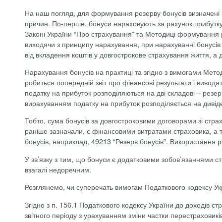
На наш погляд, для формування резерву бонусів визначені 
причин. По-перше, бонуси нараховують за рахунок прибутку с
Законі України “Про страхування” та
Методиці формування ре
виходячи з принципу нарахування, при нарахуванні бонусів 
від вкладення коштів у довгострокове страхування життя, а д
Нарахування бонусів на практиці та згідно з вимогами Мето
робиться попередній звіт про фінансові результати і виводя
податку на прибуток розподіляються на дві складові – резер
вирахуванням податку на прибуток розподіляється на дивіде
Тобто, сума бонусів за довгостроковими договорами зі страх
раніше зазначали, є фінансовими витратами страховика, а т
бонусів, наприклад, 49213 “Резерв бонусів”. Використання
У зв’язку з тим, що бонуси є додатковими зобов’язаннями с
взагалі недоречним.
Розглянемо, чи суперечать вимогам Податкового кодексу У
Згідно з п. 156.1 Податкового кодексу України до доходів с
звітного періоду з урахуванням зміни частки
перестраховикі