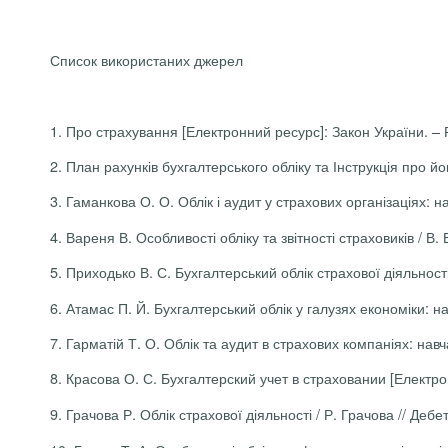
Список використаних джерел
1. Про страхування
[Електронний ресурс]: Закон України. –
2. План рахунків бухгалтерського обліку та Інструкція про 
3.
Гаманкова
О
. О. Облік і аудит у страхових організаціях:
н
4.
Вареня
В. Особливості обліку та звітності страховиків / В.
5. Приходько В. С. Бухгалтерський облік страхової діяльност
6. Атамас П. Й. Бухгалтерський облік у галузях економіки:
на
7.
Гарматій
Т. О. Облік та аудит в страхових компаніях: нав
8.
Красова
О. С.
Бухгалтерский
учет
в
страховании
[Електро
9. Грачова Р.
Облік страхової діяльності / Р.
Грачова
// Дебет