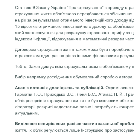
Статтею 9 Закону України “Про страхування” з приводу стра
страхування життя обов’язково передбачається збільшення р
на рік за результатами отриманого інвестиційного доходу ві
15 відсотків отриманого інвестиційного доходу та обов’язко
який застосовується для розрахунку страхового тарифу за ци
індексом інфляції, відрахування в математичні резерви частк
Договором страхування життя також може бути передбачено з
страховиком один раз на рік за іншими фінансовими результ
Тобто, Закон диктує всім страхувальникам в обов’язковому
Вибір напрямку дослідження обумовлений спробою автора в
Окремі аспект
Аналіз останніх досліджень та публікацій.
Гарматій
Т.О.,
Приходько В.С.,
Леня
В.С.,
Атамас
П. Й., Гра
облік резервів із страхування життя не був ключовим об’єктом
літературі, розкриті недостатньо повно і потребують конкрет
актуальним.
Виділення невирішених раніше частин загальної пробл
життя. Їх облік регулюється лише
І
нструкцією про застосуван