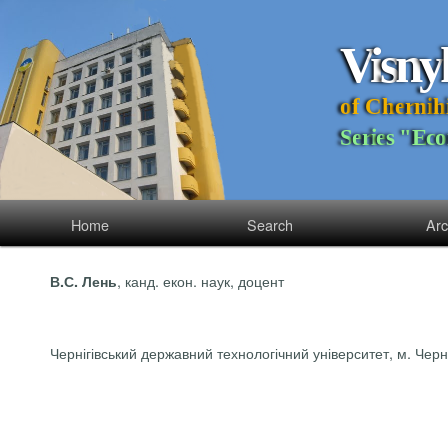
V
i
s
n
y
o
f
C
h
e
r
n
i
h
S
e
r
i
e
s
"
E
c
o
Home
Search
Arc
, канд.
екон
. наук, доцент
В.С. Лень
Чернігівський державний технологічний університет, м. Черні