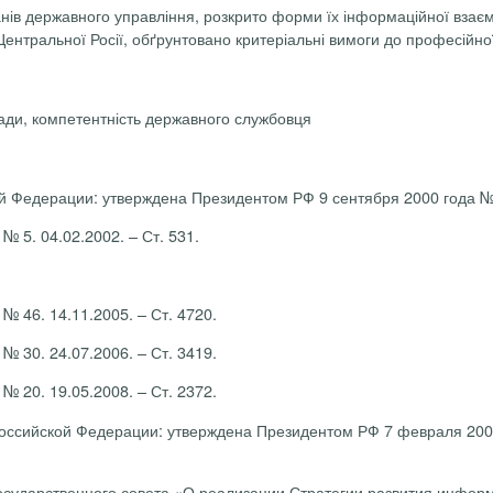
анів державного управління, розкрито форми їх інформаційної взаєм
 Центральної Росії, обґрунтовано критеріальні вимоги до професійн
лади, компетентність державного службовця
Федерации: утверждена Президентом РФ 9 сентября 2000 года № Пр.
 5. 04.02.2002. – Ст. 531.
 46. 14.11.2005. – Ст. 4720.
 30. 24.07.2006. – Ст. 3419.
 20. 19.05.2008. – Ст. 2372.
ссийской Федерации: утверждена Президентом РФ 7 февраля 2007 
осударственного совета «О реализации Стратегии развития инфор