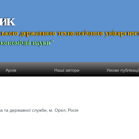
и
к
с
ь
к
о
г
о
д
е
р
ж
а
в
н
о
г
о
т
е
х
н
о
л
о
г
і
ч
н
о
г
о
у
н
і
в
е
р
с
и
т
е
Е
к
о
н
о
м
і
ч
н
і
н
а
у
к
и
"
Архів
Наші автори
Умови публікаці
а та державної служби, м. Орел, Росія