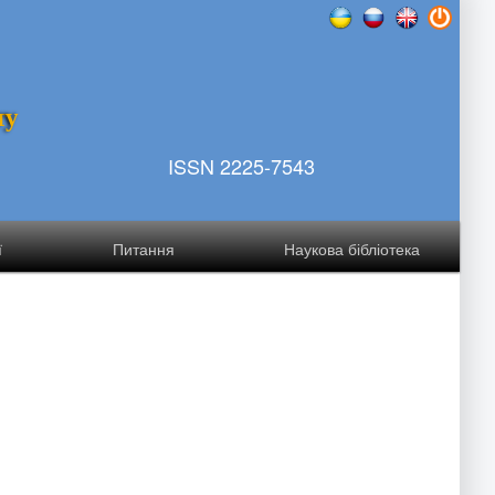
т
у
ISSN 2225-7543
ї
Питання
Наукова бібліотека