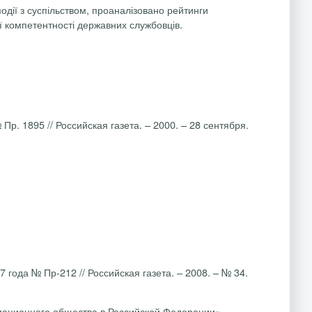
одії з суспільством, проаналізовано рейтинги
ої компетентності державних службовців.
 1895 // Российская газета. – 2000. – 28 сентября.
года № Пр-212 // Российская газета. –
2008. – № 34.
мационного общества в Российской Федерации»