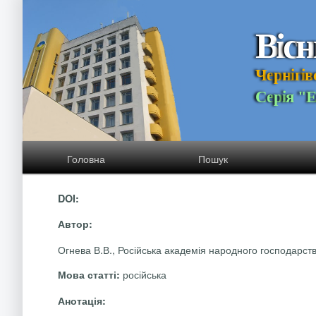
В
і
с
н
Ч
е
р
н
і
г
і
в
С
е
р
і
я
"
Головна
Пошук
DOI:
Автор:
Огнева В.В., Російська академія народного господарств
російська
Мова статті:
Анотація: