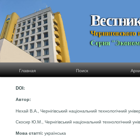
В
е
с
т
н
и
Ч
е
р
н
и
г
о
в
с
к
о
г
о
С
е
р
и
я
"
Э
к
о
н
о
м
Главная
Поиск
Арх
DOI:
Автор:
Нехай В.А., Чернігівський національний технологічний універ
Скосир Ю.М., Чернігівський національний технологічний уніве
українська
Мова статті: