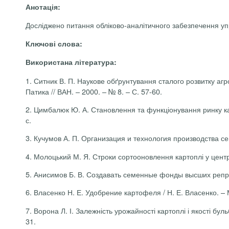
Анотація:
Досліджено питання обліково-аналітичного забезпечення уп
Ключові слова:
Використана література:
1. Ситник В. П. Наукове обґрунтування сталого розвитку агр
Патика // ВАН. – 2000. – № 8. – С. 57-60.
2.
Цимбалюк Ю. А. Становлення та функціонування ринку карт
с.
3. Кучумов А. П. Организация и технология производства сем
4. Молоцький М. Я. Строки сортооновлення картоплі у центра
5. Анисимов Б. В. Создавать семенные фонды высших репрод
6. Власенко Н. Е. Удобрение картофеля / Н. Е. Власенко. – М
7. Ворона Л. І. Залежність урожайності картоплі і якості буль
31.