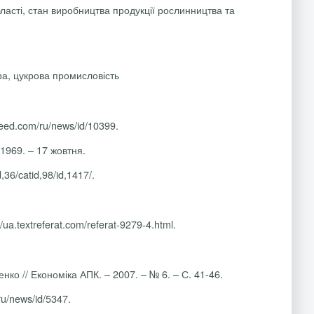
ласті, стан виробництва продукції рослинництва та
ра, цукрова промисловість
ed.com/ru/news/id/10399.
 1969. – 17 жовтня.
36/catid,98/id,1417/
.
a.textreferat.com/referat-9279-4.html.
нко // Економіка АПК. – 2007. – № 6. – С. 41-46.
u/news/id/5347.