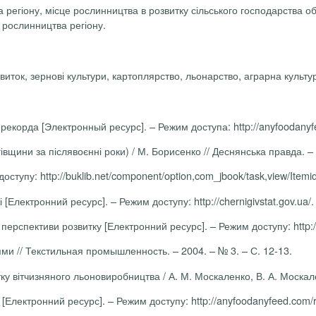
регіону, місце рослинництва в розвитку сільського господарства об
рослинництва регіону.
виток, зернові культури, картоплярство, льонарство, аграрна культу
корда [Электронный ресурс]. – Режим доступа: http://anyfoodanyfe
івщини за післявоєнні роки) / М. Борисенко // Деснянська правда. –
тупу: http://buklib.net/component/option,com_jbook/task,view/Itemid,
 [Електронний ресурс]. – Режим доступу: http://chernigivstat.gov.ua/.
рспективи розвитку [Електронний ресурс]. – Режим доступу: http://u
и // Текстильная промышленность. – 2004. – № 3. – С. 12-13.
ку вітчизняного льоновиробництва / А. М. Москаленко, В. А. Москале
 [Електронний ресурс]. – Режим доступу: http://anyfoodanyfeed.com/r