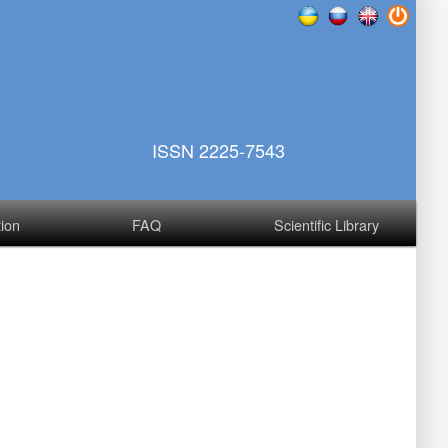
ISSN 2225-7543
tion
FAQ
Scientific Library