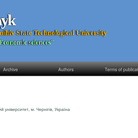
n
y
k
n
i
h
i
v
S
t
a
t
e
T
e
c
h
n
o
l
o
g
i
c
a
l
U
n
i
v
e
r
s
i
t
y
E
c
o
n
o
m
i
c
s
c
i
e
n
c
e
s
"
Archive
Authors
Terms of publica
й університет, м. Чернігів, Україна