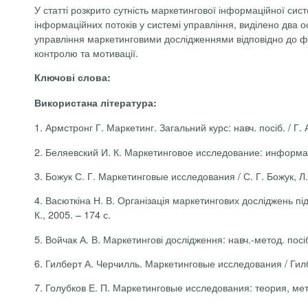
У статті розкрито сутність маркетингової інформаційної сис
інформаційних потоків у системі управління, виділено два 
управління маркетинговими дослідженнями відповідно до ф
контролю та мотивації.
Ключові слова:
Використана література:
1.
Армстронг Г. Маркетинг. Загальний курс: навч. посіб. / Г. 
2.
Беляевский И. К. Маркетинговое исследование: информация,
3.
Божук С. Г. Маркетинговые исследования / С. Г. Божук, Л
4.
Васюткіна Н. В. Організація маркетингових досліджень пі
К., 2005. – 174 с.
5.
Войчак А. В. Маркетингові дослідження: навч.-метод. посіб. 
6.
Гилберт А. Черчилль.
Маркетинговые исследования / Гил
7.
Голубков Е. П. Маркетинговые исследования: теория, метод