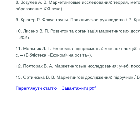
8.
Зозулёв А. В. Маркетинговые исследования: теория, методо
образование ХХІ века).
9.
Крюгер Р. Фокус-групы. Практическое руководство / Р. Крюг
10.
Лисено В. П. Розвиток та організація маркетингових дослі
– 202 с.
11.
Мельник Л. Г. Економіка підприємства: конспект лекцій: на
с. – (Бібліотека «Економічна освіта»).
12.
Полторак В. А. Маркетинговые исследования: учеб. пособ
13.
Ортинська В. В. Маркетингові дослідження: підручник / В. 
Переглянути статтю
Завантажити pdf