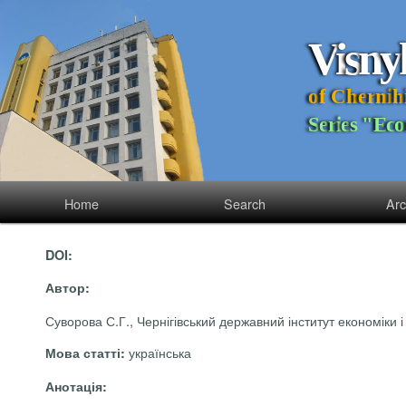
V
i
s
n
y
o
f
C
h
e
r
n
i
h
S
e
r
i
e
s
"
E
c
o
Home
Search
Arc
DOI:
Автор:
Суворова С.Г., Чернігівський державний інститут економіки і 
українська
Мова статті:
Анотація: