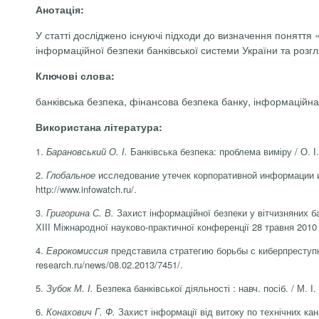
Анотація:
У статті досліджено існуючі підходи до визначення поняття 
інформаційної безпеки банківської системи України та розгл
Ключові слова:
банківська безпека, фінансова безпека банку, інформаційна 
Використана література:
1.
Барановський О. І.
Банківська безпека: проблема виміру / О. І.
2.
Глобальное
исследование утечек корпоративной информации и 
http://www.infowatch.ru/.
3.
Григорина С. В.
Захист інформаційної безпеки у вітчизняних бан
ХІІІ Міжнародної науково-практичної конференції 28 травня 2010 р
4.
Еврокомиссия
представила стратегию борьбы с киберпреступно
research.ru/news/08.02.2013/7451/.
5.
Зубок М. І.
Безпека банківської діяльності : навч. посіб. / М. І.
6.
Конахович Г. Ф.
Захист інформації від витоку по технічних кана