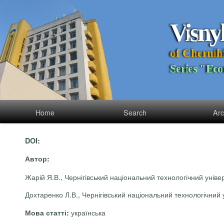
V
i
s
n
y
o
f
C
h
e
r
n
i
h
S
e
r
i
e
s
"
E
c
o
Home
Search
Arc
DOI:
Автор:
Жарій Я.В., Чернігівський національний технологічний універ
Дохтаренко Л.В., Чернігівський національний технологічний у
українська
Мова статті: