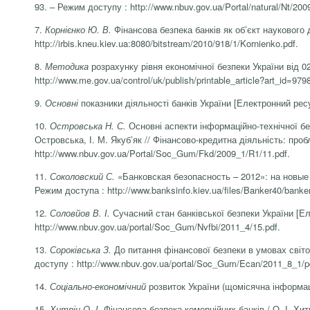
93. – Режим доступу : http://www.nbuv.gov.ua/Portal/natural/Nt/200
7.
Корнієнко Ю. В.
Фінансова безпека банків як об’єкт наукового 
http://irbis.kneu.kiev.ua:8080/bitstream/2010/918/1/Kornienko.pdf.
8.
Методика
розрахунку рівня економічної безпеки України від 0
http://www.me.gov.ua/control/uk/publish/printable_article?art_id=979
9.
Основні
показники діяльності банків України [Електронний ресур
10.
Островська Н. С.
Основні аспекти інформаційно-технічної бе
Островська, І. М. Якуб’як // Фінансово-кредитна діяльність: проб
http://www.nbuv.gov.ua/Portal/Soc_Gum/Fkd/2009_1/R1/11.pdf.
11.
Соколовский С.
«Банковская безопасность – 2012»: на новые 
Режим доступа : http://www.banksinfo.kiev.ua/files/Banker40/banker
12.
Соловйов В. І.
Сучасний стан банківської безпеки України [Елек
http://www.nbuv.gov.ua/portal/Soc_Gum/Nvfbi/2011_4/15.pdf.
13.
Сороківська З.
До питання фінансової безпеки в умовах світово
доступу : http://www.nbuv.gov.ua/portal/Soc_Gum/Ecan/2011_8_1/pd
14.
Соціально-економічний
розвиток України (щомісячна інформаці
15.
Хитрін
О. І.
Фінансова безпека комерційних банків / О. І. Хитр