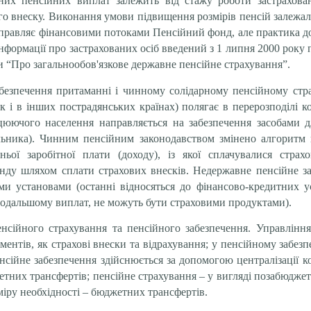
них пенсійних виплат залежить від стажу роботи застраховано
о внеску. Виконання умови підвищення розмірів пенсій залежа
управляє фінансовими потоками Пенсійний фонд, але практика 
формації про застрахованих осіб введений з 1 липня 2000 року 
и “Про загальнообов'язкове державне пенсійне страхування”.
абезпечення притаманні і чинному солідарному пенсійному
стр
як і в інших пострадянських країнах) полягає в перерозподілі
цюючого населення направляється на забезпечення засобами д
альника). Чинним пенсійним законодавством змінено алгоритм 
ньої заробітної плати (доходу), із якої сплачувалися страх
ду шляхом сплати страхових внесків. Недержавне пенсійне за
 установами (останні відносяться до фінансово-кредитних уст
подальшому виплат, не можуть бути страховими продуктами).
нсійного страхування та пенсійного забезпечення. Управлінн
нтів, як страхові внески та відрахування; у пенсійному забезпе
нсійне забезпечення здійснюється за допомогою централізації 
жетних трансфертів; пенсійне страхування – у вигляді позабюдже
міру необхідності – бюджетних трансфертів.