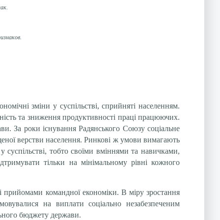
ак.
изнаков.
номічні зміни у суспільстві, сприйняті населенням.
льність та зниження продуктивності праці працюючих.
ави. За роки існування Радянського Союзу соціальне
щеної верстви населення. Ринкові ж умови вимагають
 у суспільстві, тобто своїми вміннями та навичками,
дтримувати тільки на мінімальному рівні кожного
 і прийомами командної економіки. В міру зростання
ямовувалися на виплати соціально незабезпеченим
льного бюджету держави.