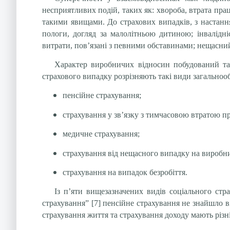
несприятливих подій, таких як: хвороба, втрата пра
такими явищами. До страхових випадків, з настанням
пологи, догляд за малолітньою дитиною; інвалідніс
витрати, пов’язані з певними обставинами; нещасни
Характер виробничих відносин побудований та
страхового випадку розрізняють такі види загальнооб
пенсійне страхування;
страхування у зв’язку з тимчасовою втратою п
медичне страхування;
страхування від нещасного випадку на виробни
страхування на випадок безробіття.
Із п’яти вищезазначених видів соціального ст
страхування” [7] пенсійне страхування не знайшло в
страхування життя та страхування доходу мають різні