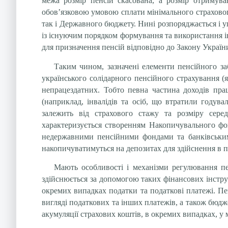
межа розмір пенсій скасована, а розмір отримува
обов’язковою умовою сплати мінімального страховог
так і Державного бюджету. Нині розпоряджається і 
із існуючим порядком формування та використання ін
для призначення пенсій відповідно до Закону Україн
Таким чином, зазначені елементи пенсійного з
українського солідарного пенсійного страхування (
непрацездатних. Тобто певна частина доходів пра
(наприклад, інвалідів та осіб, що втратили годув
залежить від страхового стажу та розміру серед
характеризується створенням Накопичувального фон
недержавними пенсійними фондами та банківськими
накопичуватимуться на депозитах для здійснення в 
Мають особливості і механізми регулювання пе
здійснюється за допомогою таких фінансових інструме
окремих випадках податки та податкові платежі. Пе
вигляді податкових та інших платежів, а також бюд
акумуляції страхових коштів, в окремих випадках, у 