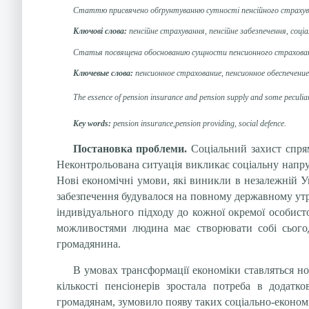
Статтю присвячено обґрунтуванню сутності пенсійного страхуван
Ключові слова:
пенсійне страхування, пенсійне забезпечення, соці
Статья посвящена обоснованию сущности пенсионного страхован
Ключевые
слова:
пенсионное страхование, пенсионное обеспечени
The essence of pension insurance and pension supply and some peculiar fe
Key words:
pension insurance,pension providing, social defence.
Постановка проблеми.
Соціальний захист спрям
Неконтрольована ситуація викликає соціальну напруг
Нові економічні умови, які виникли в незалежній У
забезпечення будувалося на повному державному утр
індивідуального підходу до кожної окремої особисто
можливостями людина має створювати собі сьогод
громадянина.
В умовах трансформації економіки ставляться но
кількості пенсіонерів зростала потреба в додат
громадянам, зумовило появу таких соціально-економі