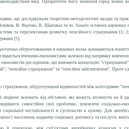
аконодавством віку. Пріоритетне його значення серед інших в
вцями, що досліджували теоретико-методологічні засади та прак
.Новіков, В. Яценко, В. Шаповал та ін. Аналіз останніх наукових 
стеми та перспективам розвитку пенсійного страхування [1; 2
ержави [5].
остатньо обґрунтованими в наукових колах залишаються поняття
зглядається вченими-економістами залежно від напрямку вивчення
х економістів-дослідників, що вивчають концепцію “страхування”,
ій”, “пенсійне страхування” та “пенсійне забезпечення”. Проте є
о страхування, обґрунтування відмінностей між категоріями “пен
людини залежить від обставин, які можуть вплинути на її здо
вирішити самостійно свої проблеми, зумовлені соціально-ек
соціальної нестабільності в суспільстві в цілому. Для запобі
й захист населення, надаючи соціальну допомогу та послуги, випл
ою й природою, між суб’єктами виробничих відносин у су