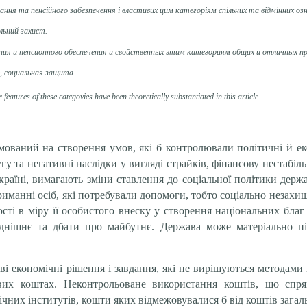
ня та пенсійного забезпечення і властивих цим категоріям спільних та відмінних озн
альний захист.
ия и пенсионного обеспечения и свойственных этим категориям общих и отличных пр
е, социальная защита.
atures of these catcgovies have been theoretically substantiated in this article.
ований на створення умов, які б контролювали політичні й еко
у та негативні наслідки у вигляді страйків, фінансову нестабі
країні, вимагають зміни ставлення до соціальної політики держ
иманні осіб, які потребували допомоги, тобто соціально незахи
сті в міру її особистого внеску у створення національних благ
нішнє та дбати про майбутнє. Держава може матеріально пі
ві економічні рішення і завдання, які не вирішуються методами
кових коштах. Неконтрольоване використання коштів, що спр
чних інститутів, кошти яких відмежовувалися б від коштів зага