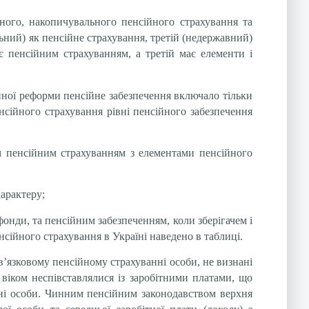
арного, накопичувального пенсійного страхування та
ний) як пенсійне страхування, третій (недержавний)
є пенсійним страхуванням, а третій має елементи і
йної реформи пенсійне забезпечення включало тільки
нсійного страхування рівні пенсійного забезпечення
м пенсійним страхуванням з елементами пенсійного
арактеру;
фонди, та пенсійним забезпеченням, коли зберігачем і
сійного страхування в Україні наведено в таблиці.
в’язковому пенсійному страхуванні особи, не визнані
 віком неспівставлялися із заробітними платами, що
ні особи. Чинним пенсійним законодавством верхня