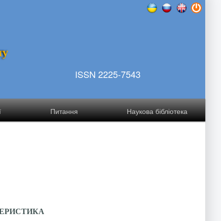
т
у
ISSN 2225-7543
ї
Питання
Наукова бібліотека
ТЕРИСТИКА