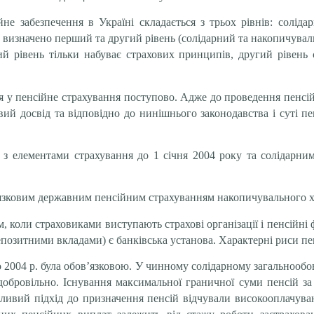
йне забезпечення в Україні складається з трьох рівнів: солід
 визначено перший та другий рівень (солідарний та накопичуваль
 рівень тільки набуває страхових принципів, другий рівень 
я у пенсійне страхування поступово. Адже до проведення пенсі
вий досвід та відповідно до нинішнього законодавства і суті пе
з елементами страхування до 1 січня 2004 року та солідарни
’язковим державним пенсійним страхуванням накопичувального х
, коли страховиками виступають страхові організації і пенсійні 
озитними вкладами) є банківська установа. Характерні риси пен
 2004 р. була обов’язковою. У чинному солідарному загальнообо
обровільно. Існування максимальної граничної суми пенсій за
ливий підхід до призначення пенсій відчували високооплачува