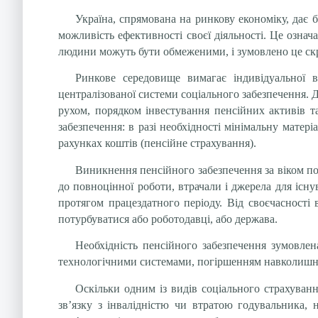
Україна, спрямована на ринкову економіку, дає б
можливість ефективності своєї діяльності. Це озна
людини можуть бути обмеженими, і зумовлено це скр
Ринкове середовище вимагає індивідуальної ві
централізованої системи соціального забезпечення. 
рухом, порядком інвестування пенсійних активів та
забезпечення: в разі необхідності мінімальну мате
рахунках коштів (пенсійне страхування).
Виникнення пенсійного забезпечення за віком пов
до повноцінної роботи, втрачали і джерела для існув
протягом працездатного періоду. Від своєчасності 
потурбуватися або роботодавці, або держава.
Необхідність пенсійного забезпечення зумовле
технологічними системами, погіршенням навколишньо
Оскільки одним із видів соціального страхуван
зв’язку з інвалідністю чи втратою годувальника, 