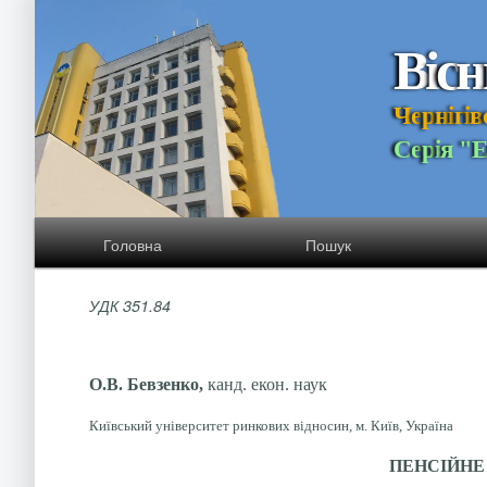
В
і
с
н
Ч
е
р
н
і
г
і
в
С
е
р
і
я
"
Головна
Пошук
УДК 351.84
О.В. Бевзенко,
канд. екон. наук
Київський університет ринкових відносин, м. Київ, Україна
ПЕНСІЙНЕ