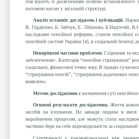
пов’язують із досягненням особою встановленого з
питомою вагою у загальній структурі.
Аналіз останніх досліджень і публікацій.
Науко
В. Гордієнко, Б. Зайчук, Е. Лібанова, Б.Надточій, В
наслідками пенсійної реформи, станом пенсійної си
пенсійній системі України [4], в соціальній безпеці д
Невирішені частини проблеми.
Спірними та нед
забезпечення». К
атегорія “пенсійне страхування” ро
соціальної, фінансової точки зору. В працях сучасни
“страхування пенсій”, “страхування додаткових пенс
виявлено.
Метою дослідження є
визначення суті пенсійног
Основні результати дослідження.
Життя кожної 
засобів на існування. Не завжди людина в змозі 
виробничим процесом, але можуть стати наслідком 
частково бере на себе відповідальність за соціальни
Суперечності у взаємовідносинах між людин