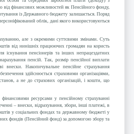
ї особи та середньої заробітної плати (доходу) з
ло від фінансових можливостей як Пенсійного фонду,
дотування із Державного бюджету залишається. Поряд
персоніфікований облік, дані якого використовуються
ахуванню, але з окремими суттєвими змінами. Суть
 коштів від нинішніх працюючих громадян на користь
ля існування пенсіонерів та інших непрацездатних
нарахування пенсій. Так, розмір пенсійної виплати
ові внески. Накопичувальне пенсійне страхування
безпечення здійснюється страховими організаціями,
анов, а не до страхових організацій, і кошти, що
я фінансовими ресурсами у пенсійному страхуванні
ченні – внески, відрахування, збори, інші платежі, в
коштів у соціальних фондах та державному бюджеті у
тних фондів (Пенсійний фонд) за допомогою збору та