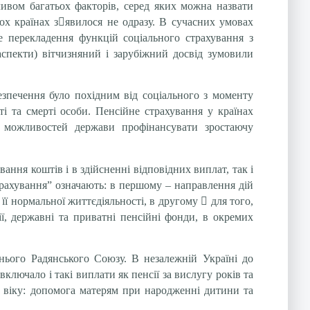
ливом багатьох факторів, серед яких можна назвати
ох країнах з

явилося не одразу. В сучасних умовах
е перекладення функцій соціального страхування з
 аспекти) вітчизняний і зарубіжний досвід зумовили
езпечення було похідним від соціального з моменту
ті та смерті особи. Пенсійне страхування у країнах
м можливостей держави профінансувати зростаючу
ання коштів і в здійсненні відповідних виплат, так і
трахування” означають: в першому – направлення дій
 її нормальної життєдіяльності, в другому

для того,
ії, державні та приватні пенсійні фонди, в окремих
шнього Радянського Союзу. В незалежній Україні до
ключало і такі виплати як пенсії за вислугу років та
го віку: допомога матерям при народженні дитини та