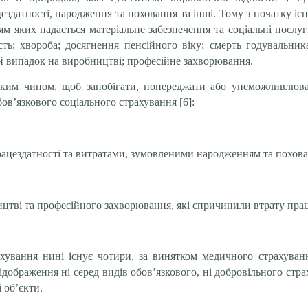
цездатності, народження та поховання та інші. Тому з початку і
 яких надається матеріальне забезпечення та соціальні послуги
ть; хвороба; досягнення пенсійного віку; смерть годувальника;
й випадок на виробництві; професійне захворювання.
ким чином, щоб запобігати, попереджати або унеможливлюва
ов’язкового соціального страхування [6]:
рацездатності та витратами, зумовленими народженням та похов
цтві та професійного захворювання, які спричинили втрату прац
рахування нині існує чотири, за винятком медичного страхува
ідображення ні серед видів обов’язкового, ні добровільного стр
 об’єкти.