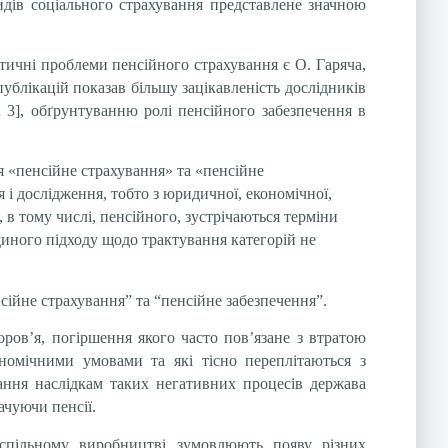
идів соціального страхування представлене значною
тичні проблеми пенсійного страхування є О. Гаряча,
публікацій показав більшу зацікавленість дослідників
; 3], обґрунтуванню ролі пенсійного забезпечення в
 «пенсійне страхування» та «пенсійне
 і дослідження, тобто з юридичної, економічної,
 в тому числі, пенсійного, зустрічаються терміни
диного підходу щодо трактування категорій не
сійне страхування” та “пенсійне забезпечення”.
ров’я, погіршення якого часто пов’язане з втратою
ономічними умовами та які тісно переплітаються з
гання наслідкам таких негативних процесів держава
ачуючи пенсії.
спільному виробництві зумовлюють появу різних