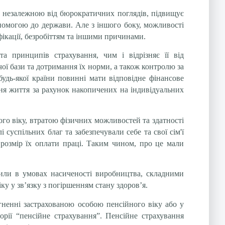
 її незалежною від бюрократичних поглядів, підвищує
опомогою до держави. Але з іншого боку, можливості
ікації, безробіттям та іншими причинами.
та принципів страхування, чим і відрізняє її від
ої бази та дотримання їх норми, а також контролю за
будь-якої країни повинні мати відповідне фінансове
вня життя за рахунок накопичених на індивідуальних
ого віку, втратою фізичних можливостей та здатності
 суспільних благ та забезпечували себе та свої сім'ї
и розмір їх оплати праці. Таким чином, про це мали
сили в умовах насиченості виробництва, складними
у у зв’язку з погіршенням стану здоров’я.
ягненні застрахованою особою пенсійного віку або у
орії “пенсійне страхування”. Пенсійне страхування