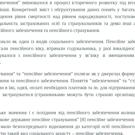
езпечення” змінювалося в процесі історичного розвитку під вп
 інші. Конкретний зміст і обґрунтування даних понять у багать
щення рівня смертності над рівнем народжуваності, поступов
альність застрахованих осіб та страхувальників та деякі інші
сійного забезпечення та пенсійного страхування.
икло як один із видів соціального забезпечення. Пенсійне заб
али пенсійного віку, втрачали годувальника, у разі інваліднос
увалося з пенсійного забезпечення у зв’язку зі зменшення
.
ування” та “пенсійне забезпечення” полягає як у джерелах формув
ання та пенсійного забезпечення. Поняття “забезпечення” та “с
в їжі, одязі, оплаті необхідних платежів та ін. для підтримання
застрахуватися (страховиками можуть бути страхові організац
зьке значення і є похідним від пенсійного забезпечення коли
ове державне пенсійне страхування” [8] пенсійне забезпечення в
 не мали безпосереднього відношення до категорії осіб пенсійно
уттю такий вид соціального захисту – пенсійне забезпечення.