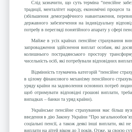
Слід зазначити, що суть терміна “пенсійне заб
традиції, менталітет народу, економічні процеси та
(збільшення демографічного навантаження, переви
державного забезпечення на індивідуальну відповід
потребу в перегляді понятійного апарату у сфері пен
Майже в усіх країнах пенсійне страхування вин
запровадження здійснення виплат особам, які досяг
колишнього пострадянського простору трансформ
чисельність осіб, які потребували відповідних виплат
Відмінність тлумачень категорій “пенсійне страх
в цілому фінансового механізму пенсійного страхув
уряду країни на задоволення основних потреб людини 
щоб отримувати відповідні грошові виплати, треба 
випадках – банки та уряд країни).
Українське пенсійне страхування має більш ву
введення в дію Закону України “Про загальнообов’язк
соціальні пенсії, а також деякі інші виплати, які
виплати на дітей віком до 3 років. Отже, за своєю с