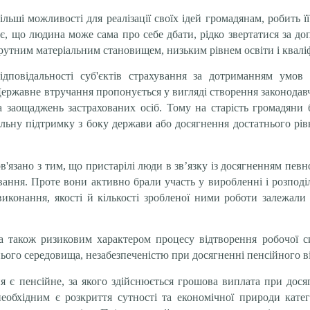
ільші можливості для реалізації своїх ідей громадянам, робить
чає, що людина може сама про себе дбати, рідко звертатися за д
утним матеріальним становищем, низьким рівнем освіти і кваліф
дповідальності суб'єктів страхування за дотриманням умов 
Державне втручання пропонується у вигляді створення законодавч
 заощаджень застрахованих осіб. Тому на старість громадяни 
ріальну підтримку з боку держави або досягнення достатнього рі
'язано з тим, що пристарілі люди в зв’язку із досягненням певн
ання. Проте вони активно брали участь у виробленні і розподілі
виконання, якості й кількості зробленої ними роботи залежал
на також ризиковим характером процесу відтворення робочої 
го середовища, незабезпеченістю при досягненні пенсійного вік
ня є пенсійне, за якого здійснюється грошова виплата при дос
необхідним є розкриття сутності та економічної природи катег