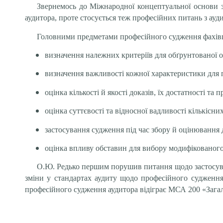
Звернемось до Міжнародної концептуальної основи 
аудитора, проте стосується теж професійних питань з ауд
Головними предметами професійного судження фахівця
визначення належних критеріїв для обґрунтованої о
визначення важливості кожної характеристики для пе
оцінка кількості й якості доказів, їх достатності та
оцінка суттєвості та відносної вадливості кількісни
застосування судження під час збору й оцінювання 
оцінка впливу обставин для вибору модифікованого
О.Ю. Редько першим порушив питання щодо застосува
зміни у стандартах аудиту щодо професійного судженн
професійного судження аудитора відіграє МСА 200 «Загаль