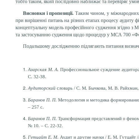
тобто таким, який послідовно наближає та перевіряє умо
Висновки і пропозиції.
Таким чином,
у міжнародних
при вирішенні питань на різних етапах процесу аудиту ф
концептуальну модель професійного судження згідно з МС
та застосуванню судження щодо процедур у МСА 700 «Фор
Подальшому дослідженню підлягають питання визначе
Азарская М. А.
Профе
ссиональное суждение аудитора
С. 32-38.
Аудиторский
словарь / С. М. Бычкова, М. В. Райхман, 
Баранов П. П.
Методология и методика формирования
– 257 с.
Баранов П. П.
Трансформация представлений о феноме
№ 10. – С. 22-32.
Гутцайт Е.
М.
Аудит и другие науки / Е.
М.
Гутцайт /