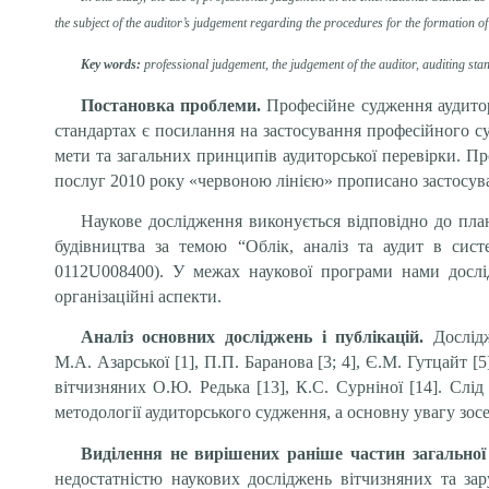
the subject of the auditor’s judgеment regarding the procedures for the formation of
Key words:
professional judgеment, the judgеment of the auditor, auditing sta
Постановка проблеми.
Професійне судження аудито
стандартах є посилання на застосування професійного су
мети та загальних принципів аудиторської перевірки. Пр
послуг 2010 року «червоною лінією» прописано застосув
Наукове дослідження виконується відповідно до пла
будівництва за темою “Облік, аналіз та аудит в сист
0112U008400). У межах наукової програми нами дослід
організаційні аспекти.
Аналіз основних досліджень і публікацій.
Дослід
М.А. Азарської [1], П.П. Баранова [3; 4], Є.М. Гутцайт 
вітчизняних О.Ю. Редька [13], К.С. Сурніної [14]. Слі
методології аудиторського судження, а основну увагу зосер
Виділення не вирішених раніше частин загально
недостатністю наукових досліджень вітчизняних та зар