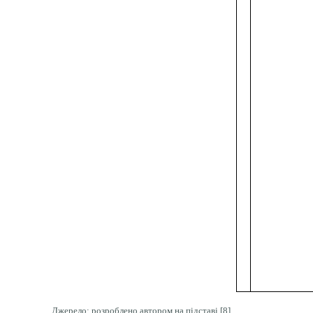
Джерело: розроблено автором на підставі
[
8
]
.