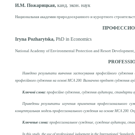
И.М.
Пожарицкая
,
канд. экон. наук
Национальная академия природоохранного и курортного строительст
ПРОФЕССИО
Iryna
P
ozharytska
,
PhD in Economics
National Academy of Environmental Protection and Resort Development
PROFESSI
Наведено результати вивчення застосування професійного судження 
професійного судження на основі МСА 200. Визначено предмет судження ау
Ключові слова:
професійне судження, судження аудитора, стандарти а
П
риведены результаты изучения применения профессионального с
концептуальная модель профессионального суждения на основе МСА 200. О
Ключевые слова:
профессиональное суждение, суждение аудитора, ста
In this study, the use of professional judgеment in the International Standard