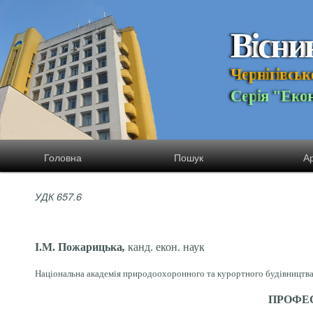
В
і
с
н
и
Ч
е
р
н
і
г
і
в
с
ь
к
С
е
р
і
я
"
Е
к
о
Головна
Пошук
Ар
УДК 657.6
І.М. Пожарицька
,
канд. екон. наук
Національна академія природоохоронного та курортного будівництва,
ПРОФЕС