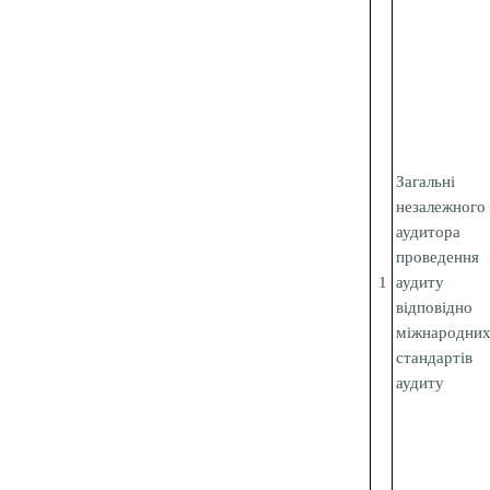
Загальні 
незалежного
аудитора
проведення
1
аудиту
відповідн
міжнародни
стандартів
аудиту