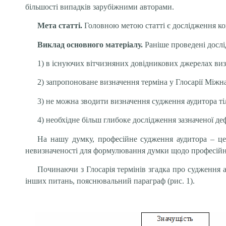
більшості випадків зарубіжними авторами.
Мета статті.
Головною метою статті
є дослідження ко
Виклад основного матеріалу.
Раніше проведені дослі
1) в існуючих вітчизняних довідникових джерелах виз
2) запропоноване визначення терміна у Глосарії Міжнар
3) не можна зводити визначення судження аудитора ті
4) необхідне більш глибоке дослідження зазначеної дефі
На нашу думку, професійне судження аудитора – це
невизначеності для формулювання думки щодо професійн
Починаючи з Глосарія термінів згадка про судження ау
інших питань, пояснювальний параграф (рис. 1).