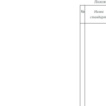
Положе
№
Назва
стандарт