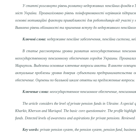
У статті розглянуто рівень розвитку недержавних пенсійних фондів в У
міст України. Проаналізовано рівень поінформованості керівників підприєм
основні мотиваційні фактори привабливості для роботодавців від участі у 
Виявлено рівень обізнаності та прагнення вступу до недержавного пенсійного
Ключові слова:
недержавне пенсійне забезпечення, пенсійна система, нед
В статье рассмотрены уровни развития негосударственных пенсионн
негосударственному пенсионному обеспечению городов Украины. Проанализи
Мариуполь. Выделены основные ключевые вопросы анкеты. В анкете освещ
актуальные проблемы уровня доверия субъектами предпринимательства от
обеспечение. Оценены по балльной шкале ответы на предложенные вопросы
Ключевые слова:
негосударственное пенсионное обеспечение, пенсионна
The article considers the level of private pension funds in Ukraine. A special
Kharkiv, Kherson and Mariupol. The basic core questionnaire. The profile highlights
funds. Detected levels of awareness and aspirations for private pensions. Reviewe
Key words:
private pension system, the pension system, pension fund, business e