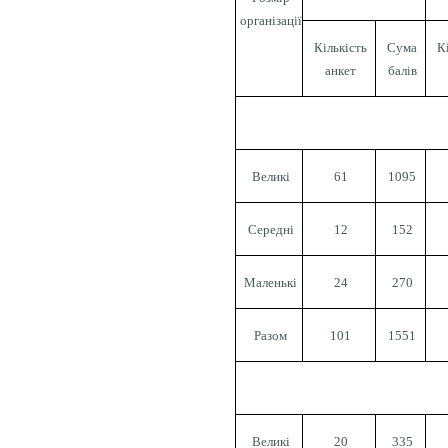
організації
Кількість
Сума
К
анкет
балів
Великі
61
1095
Середні
12
152
Маленькі
2
4
270
Разом
101
1551
Великі
20
335