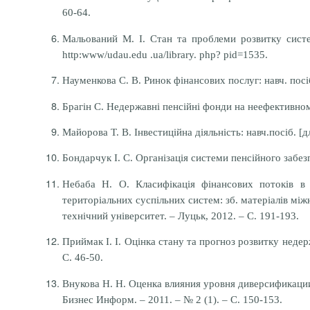
60-64.
Мальований М. І. Стан та проблеми розвитку систе
http:www/udau.edu .ua/library. php? pid=1535.
Науменкова С. В. Ринок фінансових послуг: навч. посіб
Брагін С. Недержавні пенсійні фонди на неефективному
Майорова Т. В. Інвестиційна діяльність: навч.посіб. [дл
Бондарчук І. С. Організація системи пенсійного забезп
Небаба Н. О. Класифікація фінансових потоків в 
територіальних суспільних систем: зб. матеріалів мі
технічний університет. – Луцьк, 2012. – С. 191-193.
Приймак І. І. Оцінка стану та прогноз розвитку недерж
С. 46-50.
Внукова Н. Н. Оценка влияния уровня диверсификации
Бизнес Информ. – 2011. – № 2 (1). – С. 150-153.