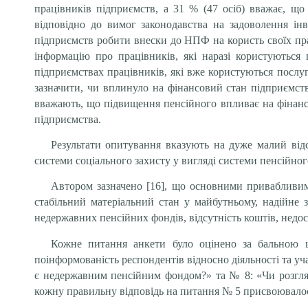
працівників підприємств, а 31 % (47 осіб) вважає, щ
відповідно до вимог законодавства на задоволення ін
підприємств робити внески до НПФ на користь своїх пра
інформацію про працівників, які наразі користуються
підприємствах працівників, які вже користуються посл
зазначити, чи вплинуло на фінансовий стан підприємств
вважають, що підвищення пенсійного впливає на фінанс
підприємства.
Результати опитування вказують на дуже малий відс
системи соціального захисту у вигляді системи пенсійног
Автором зазначено [16], що основними привабливими
стабільний матеріальний стан у майбутньому, надійне 
недержавних пенсійних фондів, відсутність коштів, недос
Кожне питання анкети було оцінено за бальною шк
поінформованість респондентів відносно діяльності та уч
є недержавним пенсійним фондом?» та № 8: «Чи розгля
кожну правильну відповідь на питання № 5 присвоювалось