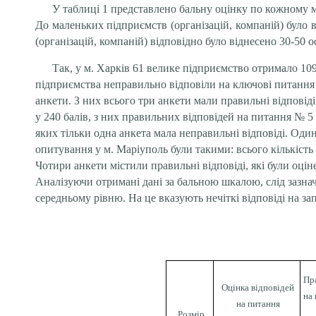
У таблиці 1 представлено бальну оцінку по кожному м
До маленьких підприємств (організацій, компаній) було в
(організацій, компаній) відповідно було віднесено 30-50 ос
Так, у м. Харків 61 велике підприємство отримало 109
підприємства неправильно відповіли на ключові питання і
анкети. З них всього три анкети мали правильні відповід
у 240 балів, з них правильних відповідей на питання № 5 
яких тільки одна анкета мала неправильні відповіді. Один
опитування у м. Маріуполь були такими: всього кількість р
Чотири анкети містили правильні відповіді, які були оцін
Аналізуючи отримані дані за бальною шкалою, слід зазнач
середньому рівню. На це вказують нечіткі відповіді на з
Пр
Оцінка відповідей
на
на питання
Розмір