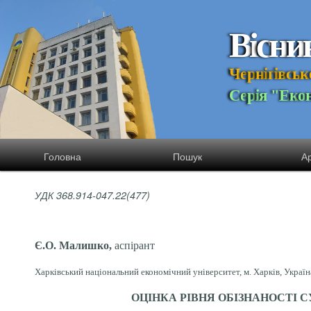
В
і
с
н
и
Ч
е
р
н
і
г
і
в
с
ь
к
С
е
р
і
я
"
Е
к
о
Головна
Пошук
Ар
УДК 368.914-047.22(477)
Є.О. Малишко,
аспірант
Харківський національний економічний університет, м. Харків, Україн
ОЦІНКА РІВНЯ ОБІЗНАНОСТІ 