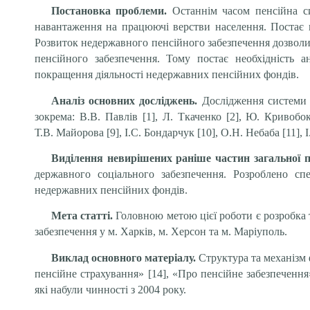
Постановка проблеми.
Останнім часом пенсійна си
навантаження на працюючі верстви населення. Постає н
Розвиток недержавного пенсійного забезпечення дозвол
пенсійного забезпечення. Тому постає необхідність а
покращення діяльності недержавних пенсійних фондів.
Аналіз основних досліджень.
Дослідження системи 
зокрема: В.В. Павлів [1], Л. Ткаченко [2], Ю. Кривобок
Т.В. Майорова [9], І.С. Бондарчук [10], О.Н. Небаба [11], 
Виділення невирішених раніше частин загальної 
державного соціального забезпечення. Розроблено сп
недержавних пенсійних фондів.
Мета статті.
Головною метою цієї роботи є розробка 
забезпечення у м. Харків, м. Херсон та м. Маріуполь.
Виклад основного матеріалу.
Структура та механізм
пенсійне страхування» [14], «Про пенсійне забезпеченн
які набули чинності з 2004 року.