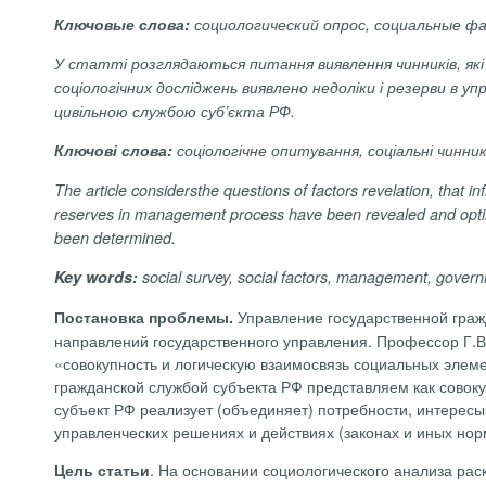
Ключовые слова:
социологический опрос, социальные ф
У статті розглядаються питання виявлення чинників, які 
соціологічних досліджень виявлено недоліки і резерви в у
цивільною службою суб’єкта РФ.
Ключові слова:
соціологічне опитування, соціальні чинни
The
article considersthe questions
of factors revelation, that 
reserves in management process have been revealed and optim
been determined.
Key
words:
social survey, social factors, management, governme
Управление государственной гражд
Постановка проблемы.
направлений государственного управления. Профессор Г.В
«совокупность и логическую взаимосвязь социальных элеме
гражданской службой субъекта РФ представляем как совок
субъект РФ реализует (объединяет) потребности, интересы
управленческих решениях и действиях (законах и иных нор
. На основании социологического анализа ра
Цель статьи