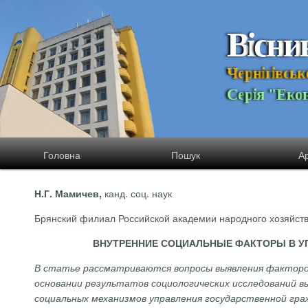
В
і
с
н
и
Ч
е
р
н
і
г
і
в
с
ь
к
С
е
р
і
я
"
Е
к
о
Головна
Пошук
Ар
к
анд
.
соц.
наук
Н.Г
.
Мамичев,
Брянский филиал Российской академии народного хозяйств
ВНУТРЕННИЕ СОЦИАЛЬНЫЕ ФАКТОРЫ В У
В статье рассматриваются вопросы выявления факторов
основании результатов социологических исследований в
социальных механизмов управления государственной гра