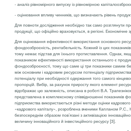
-
аналіз рівномірного випуску із рівномірною капіталоозброє
-
оцінювання впливу чинників, що визначають рівень продукт
Для повноти дослідження необхідно так само розглянути проб
продукції, що офіційно враховується, в регіоні. Економічне
Для оцінювання ефективності використання основного ресур
фондоозброєність, рентабельність. Кожний із цих показників 
тому немає підстав для їхнього протиставлення. Однак, якщ
показником ефективності використання останнього є продукт
фондоозброєності, тому що саме ці три показники самим бе
між основним і кадровим ресурсом потенціалу підприємства 
потенціалу при необхідності одержання того самого кінцевог
пропорцій. Вибір, за рахунок приросту якого елемент ресурс
відображає цю залежність, описана в роботі В.А. Трапезніко
представлена в комплексному співвідношенні показників фо
підприємства використаються різні методи оцінки кадрового 
«кадрового капіталу», розроблена вченими Капланом Р.С.,
безпосереднім образом пов’язані з активізацією інновацій
величину інноваційного й інвестиційного ресурсу [3].