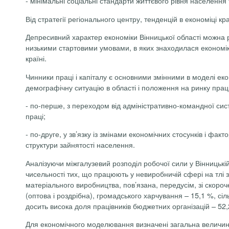
-
мінімальні
соціальні стандарти життєвого рівня населення т
Від стратегії регіонального центру, тенденцій в економіці к
Депресивний характер економіки Вінницької області можна р
низькими стартовими умовами, в яких знаходилася економіка
країні.
Чинники праці і капіталу є основними змінними в моделі е
демографічну ситуацію в області і положення на ринку прац
-
по-перше, з переходом від адміністративно-командної сист
праці;
-
по-друге, у зв’язку із змінами економічних стосунків і фа
структури
зайнятості населення.
Аналізуючи міжгалузевий розподіл робочої сили у Вінницькі
чисельності тих, що працюють у невиробничій сфері на тлі 
матеріального виробництва, пов’язана, передусім, зі скороч
(оптова і роздрібна), громадського харчування – 15,1 %, сіл
досить висока доля працівників бюджетних організацій – 52,
Для економічного моделювання визначені загальна величина 