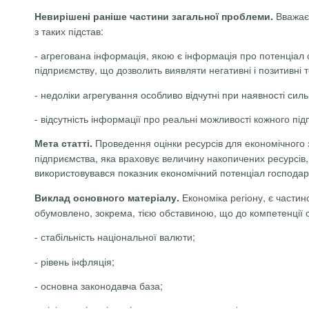
Вважаєм
Невирішені раніше частини загальної проблеми.
з таких підстав:
-
агрегована інформація, якою є інформація про потенціал с
підприємству, що дозволить виявляти негативні і позитивні те
-
недоліки агрегування особливо відчутні при наявності сильн
-
відсутність інформації про реальні можливості кожного пі
Проведення оцінки ресурсів для економічного з
Мета статті.
підприємства, яка враховує величину накопичених ресурсів,
використовувався показник економічний потенціал господар
Економіка регіону, є частин
Виклад основного матеріалу.
обумовлено, зокрема, тією обставиною, що до компетенції о
-
стабільність національної валюти;
-
рівень інфляція;
-
основна законодавча база;