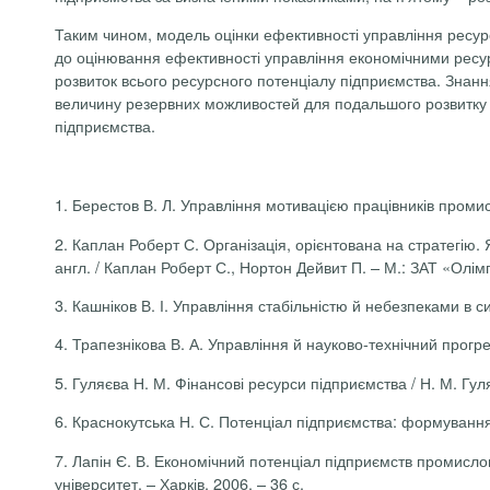
Таким чином, модель оцінки ефективності управління ресур
до оцінювання ефективності управління економічними ресурс
розвиток всього ресурсного потенціалу підприємства. Знан
величину резервних можливостей для подальшого розвитку 
підприємства.
1.
Берестов В. Л. Управління мотивацією працівників промисл
2.
Каплан Роберт С. Організація, орієнтована на стратегію. 
англ. / Каплан Роберт С., Нортон Дейвит П. – М.: ЗАТ «Олімп
3.
Кашніков В. І. Управління стабільністю й небезпеками в си
4.
Трапезнікова В. А. Управління й науково-технічний прогрес 
5.
Гуляєва Н. М. Фінансові ресурси підприємства / Н. М. Гуля
6.
Краснокутська Н. С. Потенціал підприємства: формування та
7.
Лапін Є. В. Економічний потенціал підприємств промислов
університет. – Харків, 2006. – 36 с.