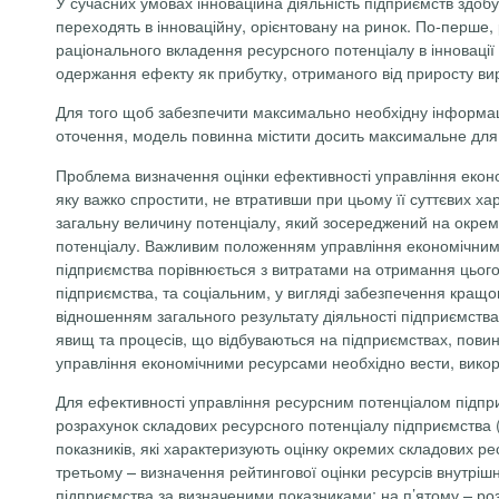
У сучасних умовах інноваційна діяльність підприємств здобу
переходять в інноваційну, орієнтовану на ринок. По-перше,
раціонального вкладення ресурсного потенціалу в інновації 
одержання ефекту як прибутку, отриманого від приросту ви
Для того щоб забезпечити максимально необхідну інформацію
оточення, модель повинна містити досить максимальне для ан
Проблема визначення оцінки ефективності управління екон
яку важко спростити, не втративши при цьому її суттєвих х
загальну величину потенціалу, який зосереджений на окремо
потенціалу. Важливим положенням управління економічними 
підприємства порівнюється з витратами на отримання цього 
підприємства, та соціальним, у вигляді забезпечення кращ
відношенням загального результату діяльності підприємства д
явищ та процесів, що відбуваються на підприємствах, повинні
управління економічними ресурсами необхідно вести, викори
Для ефективності управління ресурсним потенціалом підпри
розрахунок складових ресурсного потенціалу підприємства
показників, які характеризують оцінку окремих складових ре
третьому – визначення рейтингової оцінки ресурсів внутрі
підприємства за визначеними показниками; на п’ятому – роз