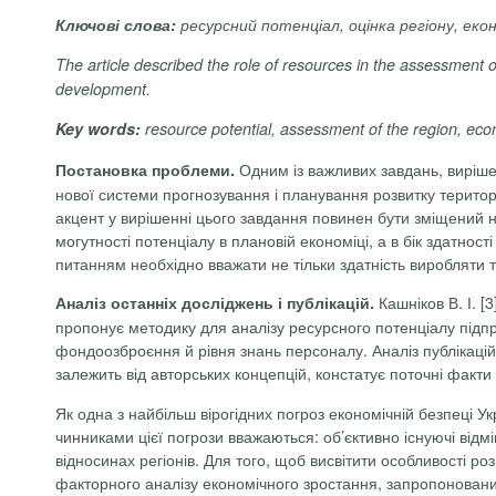
Ключові слова:
ресурсний потенціал, оцінка регіону, ек
The article described the role of resources in the assessment o
development.
Key words:
resource potential, assessment of the region, eco
Одним із важливих завдань, виріше
Постановка проблеми.
нової системи прогнозування і планування розвитку територ
акцент у вирішенні цього завдання повинен бути зміщений не
могутності потенціалу в плановій економіці, а в бік здатнос
питанням необхідно вважати не тільки здатність виробляти т
Кашніков В. І. [
Аналіз останніх досліджень і публікацій.
пропонує методику для аналізу ресурсного потенціалу підпр
фондоозброєння й рівня знань персоналу. Аналіз публікацій 
залежить від авторських концепцій, констатує поточні факти
Як одна з найбільш вірогідних погроз економічній безпеці У
чинниками цієї погрози вважаються: об’єктивно існуючі відмі
відносинах регіонів. Для того, щоб висвітити особливості р
факторного аналізу економічного зростання, запропоновани