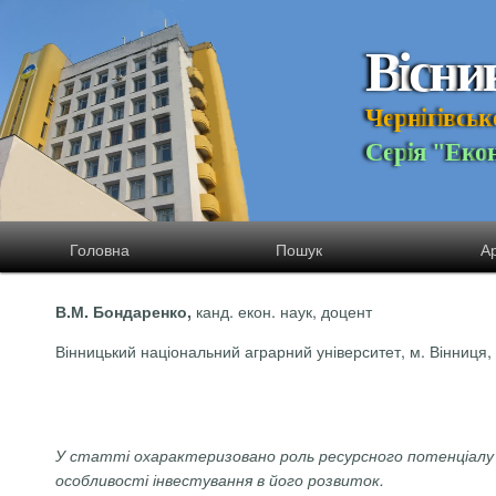
В
і
с
н
и
Ч
е
р
н
і
г
і
в
с
ь
к
С
е
р
і
я
"
Е
к
о
Головна
Пошук
Ар
канд. екон. наук, доцент
В.М. Бондаренко,
Вінницький національний аграрний університет, м. Вінниця,
У статті охарактеризовано роль ресурсного потенціалу в 
особливості інвестування в його розвиток.