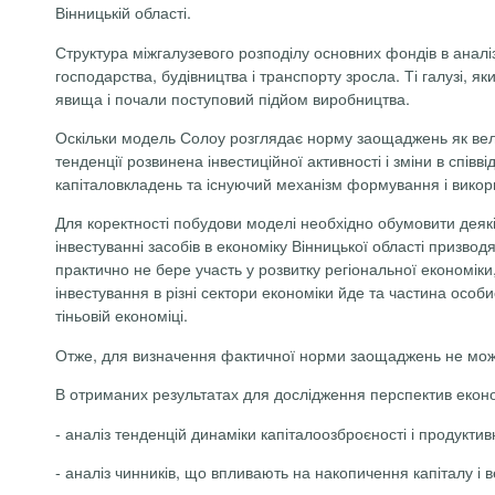
Вінницькій області.
Структура міжгалузевого розподілу основних фондів в аналіз
господарства, будівництва і транспорту зросла. Ті галузі, як
явища і почали поступовий підйом виробництва.
Оскільки модель Солоу розглядає норму заощаджень як велич
тенденції розвинена інвестиційної активності і зміни в спі
капіталовкладень та існуючий механізм формування і викори
Для коректності побудови моделі необхідно обумовити деякі о
інвестуванні засобів в економіку Вінницької області призво
практично не бере участь у розвитку регіональної економіки
інвестування в різні сектори економіки йде та частина особи
тіньовій економіці.
Отже, для визначення фактичної норми заощаджень не можн
В отриманих результатах для дослідження перспектив економ
-
аналіз тенденцій динаміки капіталоозброєності і продуктивн
-
аналіз чинників, що впливають на накопичення капіталу і 