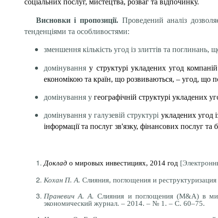
соціальних послуг, мистецтва, розваг та відпочинку.
Висновки і пропозиції.
Проведений аналіз дозвол
тенденціями та особливостями:
зменшення кількість угод із злиттів та поглинань, 
домінування
у структурі укладених угод компаній 
економікою та країн, що розвиваються, – угод, що п
домінування у
географічній структурі
укладених
уго
домінування у
галузевій структурі
укладених
угод і
інформації та послуг зв'язку, фінансових послуг та б
Доклад
о мировых инвестициях, 2014 год
[Электронны
Кохан П. А.
Слияния, поглощения и реструктуризация ко
Праневич А. А.
Слияния и поглощения (М&А) в миро
экономический журнал. – 2014. – № 1. – С. 60–75.