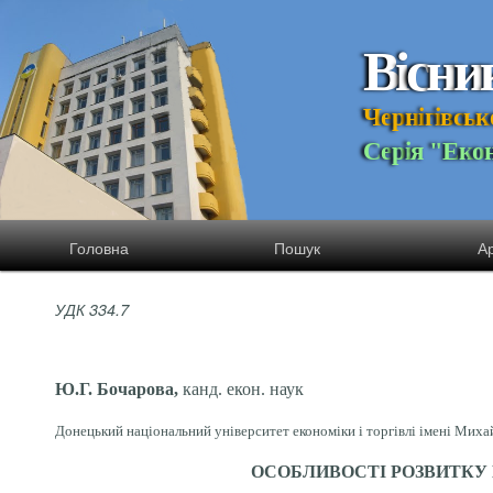
В
і
с
н
и
Ч
е
р
н
і
г
і
в
с
ь
к
С
е
р
і
я
"
Е
к
о
Головна
Пошук
Ар
УДК 334.7
Ю.Г. Бочарова,
канд. екон. наук
Донецький національний університет економіки і торгівлі імені Михай
ОСОБЛИВОСТІ РОЗВИТКУ 