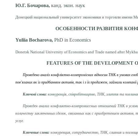
Ю.Г. Бочарова,
канд. экон. наук
Донецкий национальный университет экономики и торговли имени Мих
ОСОБЕННОСТИ РАЗВИТИЯ КОН
Yuliia Bocharova,
PhD in Economics
Donetsk National University of Economics and Trade named after Mykha
FEATURES OF THE DEVELOPMENT O
Проведено аналіз конфліктно-компромісних відносин ТНК в умовах глобалі
пов’язаних як із придбанням активів, так і з їх продажем, займали компанії 
Ключові слова:
конкуренція, співробітництво, ТНК, злиття та поглинан
Проведен анализ конфликтно-компромиссных отношений ТНК в условиях
количеству заключенных сделок, связанных как с приобретением активов, 
услуг.
Ключевые слова:
конкуренция, сотрудничество, ТНК, слияния и поглоще