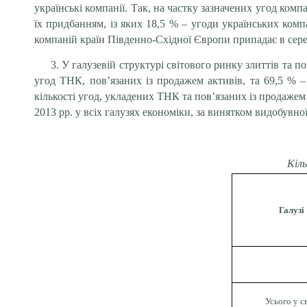
українські компанії. Так, на частку зазначених угод комп
їх придбанням, із яких 18,5 % – угоди українських компа
компаній країн Південно-Східної Європи припадає в серед
3. У галузевій структурі світового ринку злиттів та 
угод ТНК, пов’язаних із продажем активів, та 69,5 % –
кількості угод, укладених ТНК та пов’язаних із продажем 
2013 рр. у всіх галузях економіки, за винятком видобувної
Кіль
Галузі
Усього у св