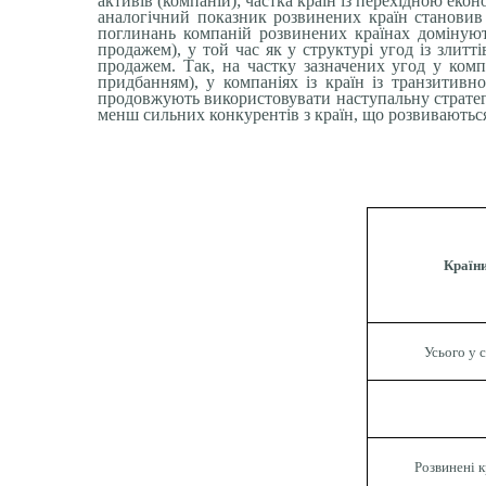
активів (компаній); частка країн із перехідною еко
аналогічний показник розвинених країн становив 
поглинань компаній розвинених країнах домінують
продажем), у той час як у структурі угод із злитт
продажем. Так, на частку зазначених угод у комп
придбанням), у компаніях із країн із транзитив
продовжують використовувати наступальну стратегі
менш сильних конкурентів з країн, що розвиваються,
Країн
Усього у с
Розвинені к