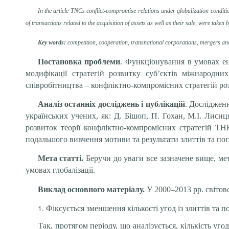
In the article TNCs conflict-compromise relations under globalization conditi
of transactions related to the acquisition of assets as well as their sale, were tak
Key words:
competition, cooperation, transnational corporations, mergers and 
Постановка проблеми
. Функціонування в умовах ен
модифікації стратегій розвитку суб’єктів міжнародни
співробітництва – конфліктно-компромісних стратегій роз
Аналіз останніх досліджень і публікацій
. Дослідженн
українських учених, як: Д. Бішоп, П. Гохан, М.І. Лиси
розвиток теорії конфліктно-компромісних стратегій ТН
подальшого вивчення мотиви та результати злиттів та пог
Мета статті.
Беручи до уваги все зазначене вище, ме
умовах глобалізації.
Виклад основного матеріалу.
У 2000–2013 рр. світово
Фіксується зменшення кількості угод із злиттів та по
Так, протягом періоду, що аналізується, кількість уго