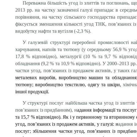
Переважна більшість угод із злиттів та поглинань, що
2013 рр. на частку зазначеної галузі припадає в середн
порівняння, на частку сільського господарства припадає
фіксується зменшення кількості угод ТНК, пов’язаних із 
видобутку нафти та вугілля (-2,3 %).
У галузевій структурі переробної промисловості най
харчування, напоїв та тютюну (у середньому 56,9 % угод,
17,8 % відповідно), металургії (10 % та 9,7 % відпов
обладнання (9,2 % та 10,9 % відповідно). У 2000–2013 рр
частки угод, пов’язаних із продажем активів, у таких га
металевих виробів, виробництво машин та обладнання;
тютюну; виробництво текстилю, одягу та шкіри,
хімічн
іншої продукції.
У структурі послуг найбільша частка угод із злиттів
пов’язаних із придбанням), н
адання інформації та послуг 
та 15,7 % відповідно). Як і у первинному та вторинному
угод, пов’язаних із продажем активів, у галузі: н
адання і
послуг; збільшення частки угод, пов’язаних із придбан