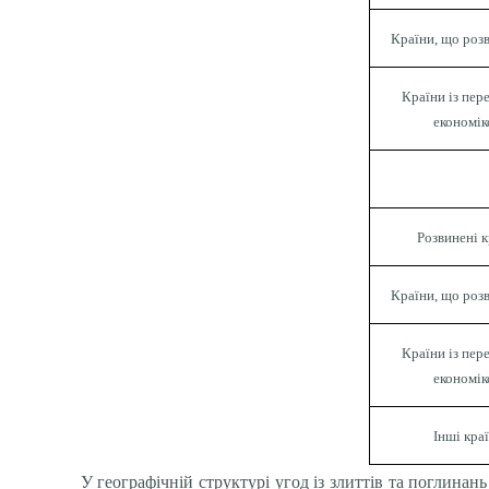
Країни, що роз
Країни із пе
економі
Розвинені к
Країни, що роз
Країни із пе
економі
Інші кра
У географічній структурі угод із злиттів та поглина