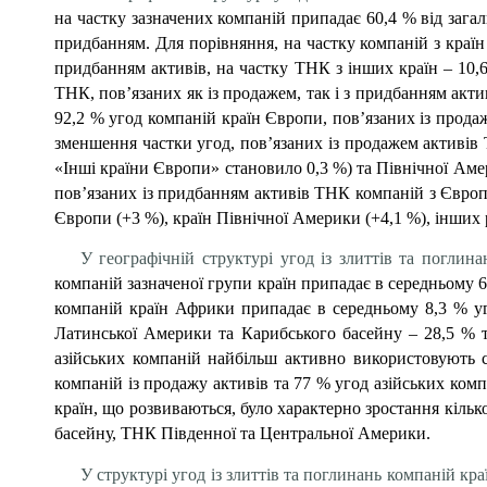
на частку зазначених компаній припадає 60,4 % від загал
придбанням. Для порівняння, на частку компаній з країн
придбанням активів, на частку ТНК з інших країн – 10,6
ТНК, пов’язаних як із продажем, так і з придбанням акти
92,2 % угод компаній країн Європи, пов’язаних із продаж
зменшення частки угод, пов’язаних із продажем активі
«Інші країни Європи» становило 0,3 %) та Північної Амер
пов’язаних із придбанням активів ТНК компаній з Європи
Європи (+3 %), країн Північної Америки (+4,1 %), інших 
У географічній структурі угод із злиттів та погли
компаній зазначеної групи країн припадає в середньому 6
компаній країн Африки припадає в середньому 8,3 % уго
Латинської Америки та Карибського басейну – 28,5 % та
азійських компаній найбільш активно використовують ст
компаній із продажу активів та 77 % угод азійських ком
країн, що розвиваються, було характерно зростання кіль
басейну, ТНК Південної та Центральної Америки.
У структурі угод із злиттів та поглинань компаній кра