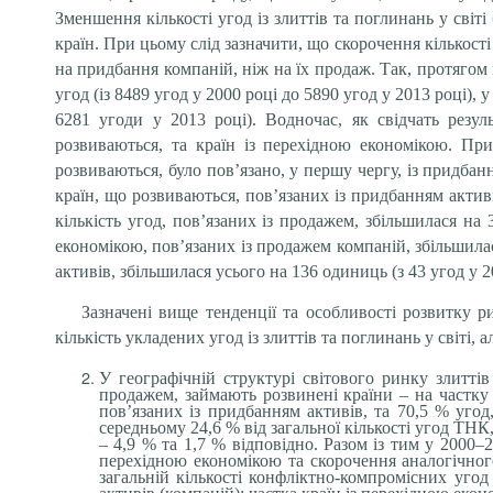
Зменшення кількості угод із злиттів та поглинань у світі
країн. При цьому слід зазначити, що скорочення кількост
на придбання компаній, ніж на їх продаж. Так, протягом 
угод (із 8489 угод у 2000 році до 5890 угод у 2013 році), 
6281 угоди у 2013 році). Водночас, як свідчать резул
розвиваються, та країн із перехідною економікою. При
розвиваються, було пов’язано, у першу чергу, із придбан
країн, що розвиваються, пов’язаних із придбанням активі
кількість угод, пов’язаних із продажем, збільшилася на
економікою, пов’язаних із продажем компаній, збільшилася
активів, збільшилася усього на 136 одиниць (з 43 угод у 2
Зазначені вище тенденції та особливості розвитку 
кількість укладених угод із злиттів та поглинань у світі, 
У географічній структурі світового ринку злиттів
продажем, займають розвинені країни – на частку 
пов’язаних із придбанням активів, та 70,5 % угод
середньому 24,6 % від загальної кількості угод ТНК
– 4,9 % та 1,7 % відповідно. Разом із тим у 2000–
перехідною економікою та скорочення аналогічного
загальній кількості конфліктно-компромісних уго