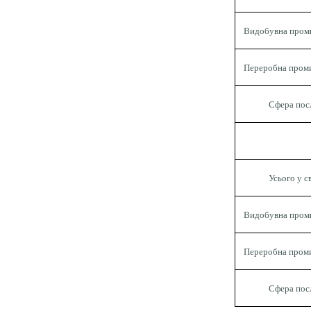
Видобувна пром
Переробна проми
Сфера пос
Усього у св
Видобувна пром
Переробна проми
Сфера пос