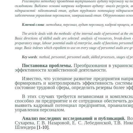
Розглянуто методику проведення внутрішнього аудиту персоналу на під
складовими. Виділено основні напрями кадрового аудиту: аналіз ресурсів, а
підприємстві: підготовчий етап, аудит трудового потенціалу підприємств
забезпечення управління персоналом, завершальний етап. Обґрунтовано осно
Ключові слова
: методика, персонал, аудит персоналу, кадрові процеси, 
The article deals with the methodic of the internal audit of personnel
at the e
Basic directions of skilled audit are selected: analysis of resources, break-down o
preparatory stage, labour potential audit of enterprise, audit of functions person
stage. Basic indexes which expedient to use on every stage of personnel audit are g
Key words
:
method, personnel, personnel audit, skilled processes, stages of p
Постановка проблемы.
Преобразования в украинск
эффективности хозяйственной деятельности.
Известно, что успешное развитие предприятия напря
формировать и контролировать эффективность системы 
состояние трудовой сферы, определить резервы более э
В этих случаях требуется независимая и комплекс
способно ли предприятие и ее сотрудники обеспечить д
выявить кадровый потенциал предприятия, проанализир
управления персоналом.
Анализ последних исследований и публикаций.
Воп
Сухарева, Г. В. Назаровой, Е. С. Лебединской, Т.В. Н
Шлендера
[1
-
10]
.