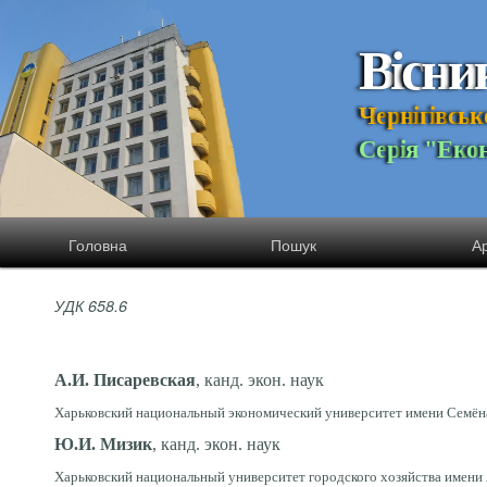
В
і
с
н
и
Ч
е
р
н
і
г
і
в
с
ь
к
С
е
р
і
я
"
Е
к
о
Головна
Пошук
Ар
УДК 658.6
А.И. Писаревская
, канд. экон. наук
Харьковский национальный экономический университет имени Семёна 
Ю.И. Мизик
, канд. экон. наук
Харьковский национальный университет городского хозяйства имени А.