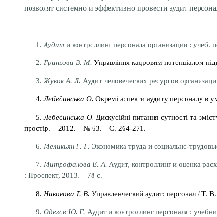
позволят системно и эффективно провести аудит персона
1.
Аудит
и контроллинг персонала организации : учеб. п
2.
Гриньова В. М.
Управління кадровим потенціалом підпр
3.
Жуков А. Л.
Аудит человеческих ресурсов организаци
4.
Лебединська О.
Окремі аспекти аудиту персоналу в ум
5.
Лебединська О.
Дискусійні питання сутності та зміст
простір.
–
2012.
–
№ 63.
–
С. 264
-
271.
6.
Меликьян Г. Г.
Экономика труда и социально-трудовы
7.
Митрофанова Е. А.
Аудит, контроллинг и оценка рас
: Проспект, 2013. – 78 с.
8.
Никонова Т. В.
Управленческий аудит: персонал
/
Т. В.
9.
Одегов Ю. Г.
Аудит и контроллинг персонала
: учебни