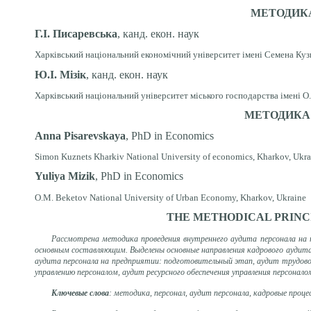
МЕТОДИКА
Г.І. Писаревська
, канд. екон. наук
Харківський національний економічний університет імені Семена Кузн
Ю.І. Мізік
, канд. екон. наук
Харківський національний університет міського господарства імені О. 
МЕТОДИКА 
Anna P
і
sarevska
уа
, PhD
in Economics
Simon Kuznets Kharkiv National University of economics, Khark
о
v, Ukr
Yuli
у
a Mizik
, PhD
in Economics
O.M. Beketov National University of Urban Economy, Khark
о
v, Ukraine
THE METHODICAL PRINCI
Рассмотрена методика проведения внутреннего аудита персонала на п
основным составляющим. Выделены основные направления кадрового аудита:
аудита персонала на предприятии: подготовительный этап, аудит трудовог
управлению персоналом, аудит ресурсного обеспечения управления персонал
Ключевые слова
: методика, персонал, аудит персонала, кадровые проце