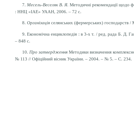
7.
Месель-Веселяк В. Я.
Методичні рекомендації щодо фо
: ННЦ «ІАЕ» УААН, 2006. – 72 с.
8.
Організація
селянських (фермерських) господарств / М.
9. Економічна енциклопедія : в 3-х т. / ред. рада Б. Д. 
– 848 с.
10.
Про затвердження
Методики визначення комплексної 
№ 113 // Офіційний вісник України. – 2004. – № 5. – С. 234.