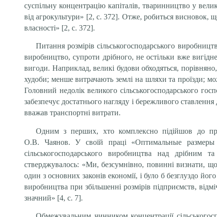
суспільну концентрацію капіталів, тваринництво у вели
від агрокультури» [2, с. 372]. Отже, робиться висновок
власності» [2, с. 372].
Питання розмірів сільськогосподарського виробництва
виробництво, супроти дрібного, не остільки вже вигідне
вигоди. Наприклад, великі будови обходяться, порівняно
худоби; менше витрачають землі на шляхи та проїзди; мож
Головний недолік великого сільськогосподарського госп
забезпечує достатнього нагляду і бережливого ставлення
вважав транспортні витрати.
Одним з перших, хто комплексно підійшов до проб
О.В. Чаянов. У своїй праці «Оптимальные размеры с
сільськогосподарського виробництва над дрібним та
стверджувалось: «Ми, безсумнівно, повинні визнати, що
один з основних законів економії, і було б безглуздо йо
виробництва при збільшенні розмірів підприємств, відм
значний» [4, с. 7].
Обмежувальним чинником концентрації сільськогос