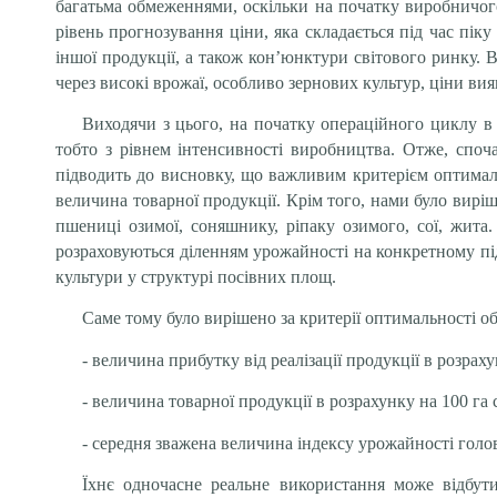
багатьма обмеженнями, оскільки на початку виробничог
рівень прогнозування ціни, яка складається під час піку 
іншої продукції, а також кон’юнктури світового ринку. 
через високі врожаї, особливо зернових культур, ціни ви
Виходячи з цього, на початку операційного циклу в
тобто з рівнем інтенсивності виробництва. Отже, споч
підводить до висновку, що важливим критерієм оптимал
величина товарної продукції. Крім того, нами було вирі
пшениці озимої, соняшнику, ріпаку озимого, сої, жита
розраховуються діленням урожайності на конкретному пі
культури у структурі посівних площ.
Саме тому було вирішено за критерії оптимальності об
- величина прибутку від реалізації продукції в розраху
- величина товарної продукції в розрахунку на 100 га 
- середня зважена величина індексу урожайності голо
Їхнє одночасне реальне використання може відбути