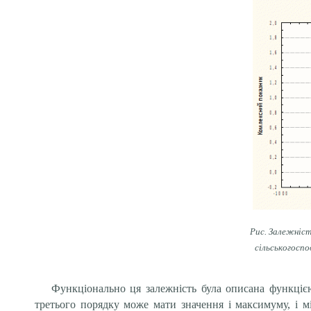
Рис. Залежніс
сільськогоспо
Функціонально ця залежність була описана функціє
третього порядку може мати значення і максимуму, і м