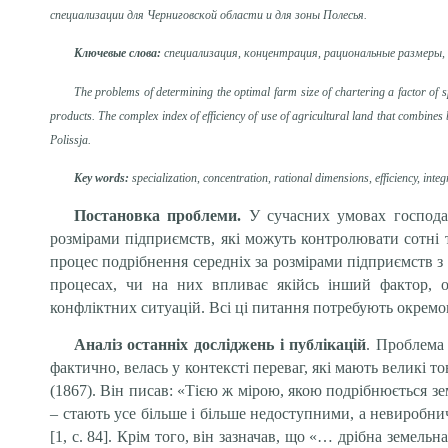
специализации для Черниговской области и для зоны Полесья.
Ключевые слова:
специализация, концентрация, рациональные размеры,
The problems of determining the optimal farm size of chartering a factor of s
products. The complex index of efficiency of use of agricultural land that combines
Polissja.
Key words:
specialization, concentration, rational dimensions, efficiency, inte
Постановка проблеми.
У сучасних умовах господа
розмірами підприємств, які можуть контролювати сотні т
процес подрібнення середніх за розмірами підприємств 
процесах, чи на них впливає якійсь інший фактор, 
конфліктних ситуацій. Всі ці питання потребують окремо
Аналіз останніх досліджень і публікацій
. Проблема 
фактично, велась у контексті переваг, які мають великі 
(1867). Він писав: «Тією ж мірою, якою подрібнюється зе
– стають усе більше і більше недоступними, а невиробнич
[1, с. 84]. Крім того, він зазначав, що «… дрібна земе