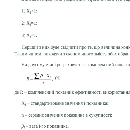
і
1) Х
>1;
і
2) Х
=1;
і
3) Х
<1.
і
Перший з них буде свідчити про те, що величина конк
Таким чином, виходячи з економічного змісту обох обран
На другому етапі розраховується комплексний показн
(4)
де R – комплексний показник ефективності використання
Х
– стандартизоване значення і-показника;
і
n – середнє значення показника в сукупності;
β
– вага і-го показника.
і