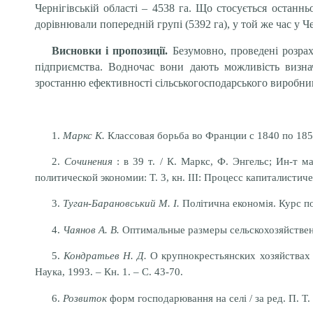
Чернігівській області – 4538 га. Що стосується остан
дорівнювали попередній групі (5392 га),
у
той же час у Ч
Висновки і пропозиції.
Безумовно, проведені розрах
підприємства. Водночас вони дають можливість визнач
зростанню ефективності сільськогосподарського виробни
1.
Маркс К.
Классовая борьба во Франции с 1840 по 1850 г. 
2.
Сочинения
: в 39 т. / К. Маркс, Ф. Энгельс; Ин-т
политической экономии: Т. 3,
к
н. ІІІ: Процесс капиталистиче
3.
Туган-Барановський М. І.
Політична економія. Курс поп
4.
Чаянов А. В.
Оптимальные размеры сельскохозяйственны
5.
Кондратьев Н. Д.
О крупнокрестьянских хозяйствах / 
Наука, 1993. – Кн. 1.
– С. 43-70.
6.
Розвиток
форм господарювання на селі / за ред. П. Т. 