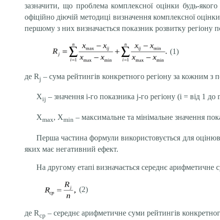
зазначити, що проблема комплексної оцінки будь-якого
офіційно діючій методиці визначення комплексної оцінки 
першому з них визначається показник розвитку регіону 
(1)
де R
– сума рейтингів конкретного регіону за кожним з п
j
X
– значення i-го показника j-го регіону (i = від 1 до n
ij
X
, X
– максимальне та мінімальне значення пок
max
min
Перша частина формули використовується для оцінюва
яких має негативний ефект.
На другому етапі визначається середнє арифметичне 
(2)
де R
– середнє арифметичне суми рейтингів конкретного
cp