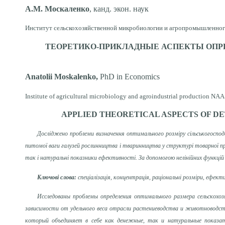
А.М. Москаленко
, канд. экон. наук
Институт сельскохозяйственной микробиологии и агропромышленного
ТЕОРЕТИКО-ПРИКЛАДНЫЕ АСПЕКТЫ ОПР
Anatolii Moskalenko,
PhD in Economics
Institute of agricultural microbiology and agroindustrial production NAA
APPLIED THEORETICAL ASPECTS OF DE
Досліджено проблеми визначення оптимального розміру сільськогоспода
питомої ваги галузей рослинництва і тваринництва у структурі товарної пр
так і натуральні показники ефективності. За допомогою нелінійних функцій об
Ключові слова:
спеціалізація, концентрація, раціональні розміри, ефект
Исследованы проблемы определения оптимального размера сельскохо
зависимости от удельного веса отрасли растениеводства и животноводст
который объединяет в себе как денежные, так и натуральные показат