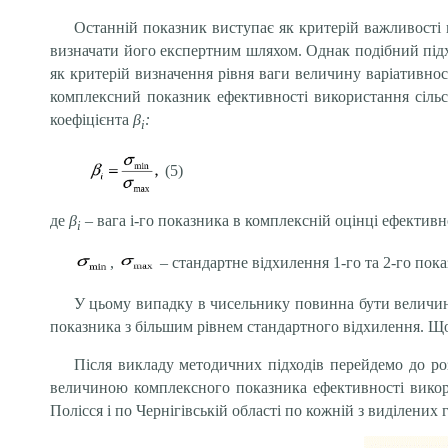
Останній показник виступає як критерій важливості 
визначати його експертним шляхом. Однак подібний під
як критерій визначення рівня ваги величину варіативно
комплексний показник ефективності використання сіль
коефіцієнта
β
:
і
(5)
де
β
– вага і-го показника в комплексній оцінці ефективн
і
,
– стандартне відхилення 1-го та 2-го пока
У цьому випадку в чисельнику повинна бути величин
показника з більшим рівнем стандартного відхилення. Що 
Після викладу методичних підходів перейдемо до роз
величиною комплексного показника ефективності викори
Полісся і по Чернігівській області по кожній з виділених