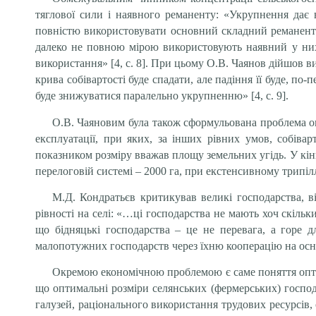
тяглової сили і наявного реманенту: «Укрупнення дає 
повністю використовувати основний складний реманент. 
далеко не повною мірою використовують наявний у них
використання» [4, с. 8]. При цьому О.В. Чаянов дійшов 
крива собівартості буде спадати, але падіння її буде, п
буде знижуватися паралельно укрупненню» [4, с. 9].
О.В. Чаяновим була також сформульована проблема оп
експлуатації, при яких, за інших рівних умов, собіва
показником розміру вважав площу земельних угідь. У кін
перелоговій системі – 2000 га, при екстенсивному трипіллі
М.Д. Кондратьєв критикував великі господарства, в
рівності на селі: «…ці господарства не мають хоч скіль
що бідняцькі господарства – це не перевага, а горе д
малопотужних господарств через їхню кооперацію на основ
Окремою економічною проблемою є саме поняття оптим
що оптимальні розміри селянських (фермерських) госпо
галузей, раціонального використання трудових ресурсів,