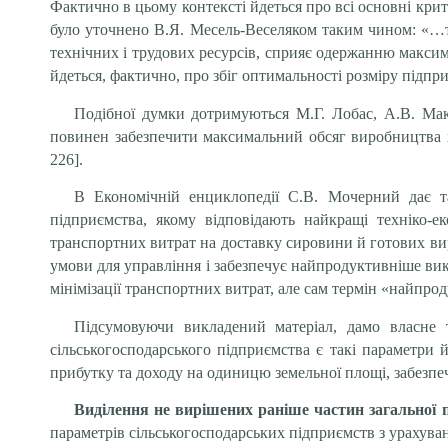
Фактично в цьому контексті йдеться про всі основні кри
було уточнено В.Я. Месель-Веселяком таким чином: «…та
технічних і трудових ресурсів, сприяє одержанню максимал
йдеться, фактично, про збіг оптимальності розміру підп
Подібної думки дотримуються М.Г. Лобас, А.В. Ма
повинен забезпечити максимальний обсяг виробництва пр
226].
В Економічній енциклопедії С.В. Мочерний дає т
підприємства, якому відповідають найкращі техніко-е
транспортних витрат на доставку сировини й готових ви
умови для управління і забезпечує найпродуктивніше вико
мінімізації транспортних витрат, але сам термін «найпро
Підсумовуючи викладений матеріал, дамо власне 
сільськогосподарського підприємства є такі параметри
прибутку та доходу на одиницю земельної площі, забезп
Виділення не вирішених раніше частин загальної 
параметрів сільськогосподарських підприємств з урахуван