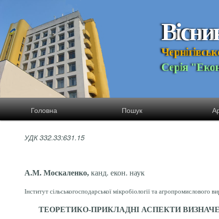
В
і
с
н
и
Ч
е
р
н
і
г
і
в
с
ь
к
С
е
р
і
я
"
Е
к
о
Головна
Пошук
Ар
УДК 332.33:631.15
А.М. Москаленко,
канд. екон. наук
Інститут сільськогосподарської мікробіології та агропромислового в
ТЕОРЕТИКО-ПРИКЛАДНІ АСПЕКТИ ВИЗНАЧЕ