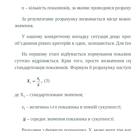
n – кількість показників, за якими проводився розраху
За результатами розрахунку визначається місце кожн
значення.
У нашому конкретному випадку ситуація дещо прості
об’єднання різних критеріїв в один, залишаються. Для ї
На першому етапі відбувається нормування показни
суттєво відрізняється. Крім того, просте визначення 
стандартизація показників. Формула її розрахунку наступ
(3)
де Х
– стандартизоване значення;
і
х
– величина і-го показника в певній сукупності;
і
–
середнє значення показника в сукупності.
Виходячи з формули розрахунку, Х
може мати три вар