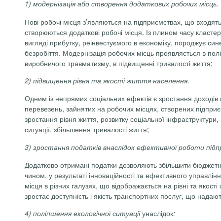
1) модернізація або створення додаткових робочих місць.
Нові робочі місця з’являються на підприємствах, що входят
створюються додаткові робочі місця. Із плином часу класте
вигляді прибутку, реінвестуємого в економіку, породжує си
безробіття. Модернізація робочих місць проявляється в полі
виробничого травматизму, в підвищенні тривалості життя;
2) підвищення рівня та якості життя населення.
Одним із непрямих соціальних ефектів є зростання доходів 
перевезень, зайнятих на робочих місцях, створених підприєм
зростання рівня життя, розвитку соціальної інфраструктур
ситуації, збільшення тривалості життя;
3) зростання податків внаслідок ефективної роботи підп
Додатково отримані податки дозволяють збільшити бюджетне 
чином, у результаті інноваційності та ефективного управлі
місця в різних галузях, що відображається на рівні та якост
зростає доступність і якість транспортних послуг, що нада
унаслідок
4) поліпшення екологічної ситуації
: