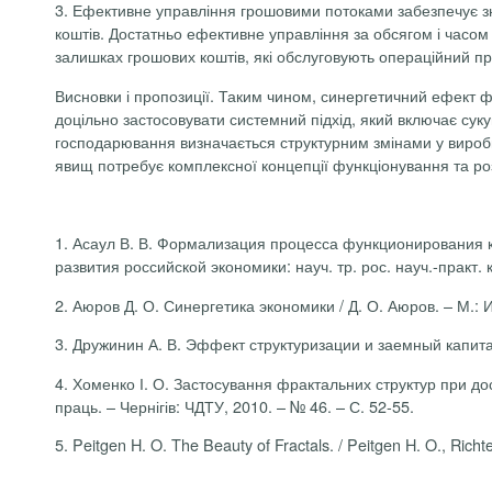
3. Ефективне управління грошовими потоками забезпечує з
коштів. Достатньо ефективне управління за обсягом і часо
залишках грошових коштів, які обслуговують операційний пр
Висновки і пропозиції.
Таким чином, синергетичний ефект фун
доцільно застосовувати системний підхід, який включає суку
господарювання визначається структурним змінами у виробни
явищ потребує комплексної концепції функціонування та роз
1. Асаул В. В. Формализация процесса функционирования ко
развития российской экономики: науч. тр. рос. науч.-практ. к
2. Аюров Д. О. Синергетика экономики / Д. О. Аюров. – М.: 
3. Дружинин А. В. Эффект структуризации и заемный капита
4. Хоменко І. О. Застосування фрактальних структур при досл
праць. – Чернігів: ЧДТУ, 2010. – № 46. – С. 52-55.
5. Peitgen H. O. The Beauty of Fractals. / Peitgen H. O., Richte