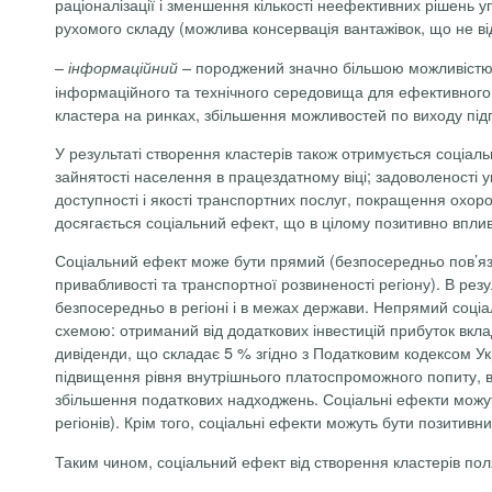
раціоналізації і зменшення кількості неефективних рішень уп
рухомого складу (можлива консервація вантажівок, що не ві
–
– породжений значно більшою можливістю 
інформаційний
інформаційного та технічного середовища для ефективного 
кластера на ринках, збільшення можливостей по виходу підп
У результаті створення кластерів також отримується соціаль
зайнятості населення в працездатному віці; задоволеності
доступності і якості транспортних послуг, покращення охор
досягається соціальний ефект, що в цілому позитивно вплив
Соціальний ефект може бути прямий (безпосередньо пов’язан
привабливості та транспортної розвиненості регіону). В резу
безпосередньо в регіоні і в межах держави. Непрямий соціа
схемою: отриманий від додаткових інвестицій прибуток вкл
дивіденди, що складає 5 % згідно з Податковим кодексом Укр
підвищення рівня внутрішнього платоспроможного попиту, в 
збільшення податкових надходжень. Соціальні ефекти можут
регіонів). Крім того, соціальні ефекти можуть бути позитивн
Таким чином, соціальний ефект від створення кластерів пол