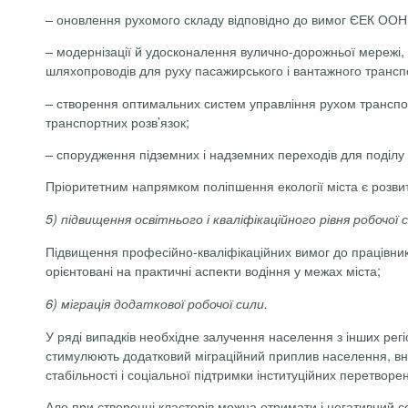
– оновлення рухомого складу відповідно до вимог ЄЕК ООН 
– модернізації й удосконалення вулично-дорожньої мережі, б
шляхопроводів для руху пасажирського і вантажного транспо
– створення оптимальних систем управління рухом трансп
транспортних розв’язок;
– спорудження підземних і надземних переходів для поділу п
Пріоритетним напрямком поліпшення екології міста є розвит
5) підвищення освітнього і кваліфікаційного рівня робочої 
Підвищення професійно-кваліфікаційних вимог до працівникі
орієнтовані на практичні аспекти водіння у межах міста;
6) міграція додаткової робочої сили.
У ряді випадків необхідне залучення населення з інших регі
стимулюють додатковий міграційний приплив населення, вна
стабільності і соціальної підтримки інституційних перетворен
Але при створенні кластерів можна отримати і негативний с