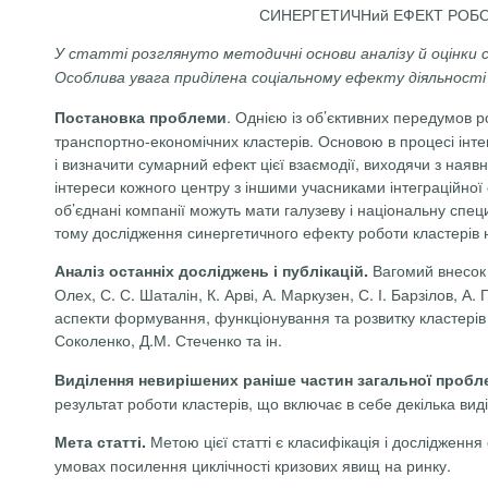
СИНЕРГЕТИЧНий ЕФЕКТ РОБОТИ
У статті розглянуто методичні основи аналізу й оцінки
Особлива увага приділена соціальному ефекту діяльност
. Однією із об’єктивних передумов 
Постановка проблеми
транспортно-економічних кластерів. Основою в процесі інте
і визначити сумарний ефект цієї взаємодії, виходячи з наяв
інтереси кожного центру з іншими учасниками інтеграційної 
об’єднані компанії можуть мати галузеву і національну спец
тому дослідження синергетичного ефекту роботи кластерів н
Вагомий внесок у
Аналіз останніх досліджень і публікацій.
Олех, С. С. Шаталін, К. Арві, А. Маркузен, С. І. Барзілов, А
аспекти формування, функціонування та розвитку кластерів 
Соколенко, Д.М. Стеченко та ін.
Виділення невирішених раніше частин загальної пробл
результат роботи кластерів, що включає в себе декілька виді
Метою цієї статті є класифікація і дослідження
Мета статті.
умовах посилення циклічності кризових явищ на ринку.