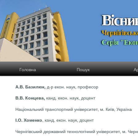
В
і
с
н
и
Ч
е
р
н
і
г
і
в
с
ь
к
С
е
р
і
я
"
Е
к
о
Головна
Пошук
Ар
д-р екон. наук, професор
А.В. Базилюк,
канд. екон. наук, доцент
В.В. Концева,
Національний транспортний університет, м. Київ, Україна
, к
анд
.
е
кон
.
наук, доцент
І.О. Хоменко
Чернігівський державний технологічний університет, м. Черні