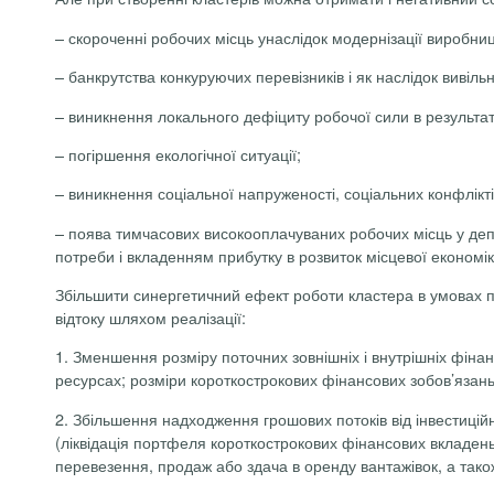
– скороченні робочих місць унаслідок модернізації виробниц
– банкрутства конкуруючих перевізників і як наслідок вивіль
– виникнення локального дефіциту робочої сили в результаті 
– погіршення екологічної ситуації;
– виникнення соціальної напруженості, соціальних конфлікті
– поява тимчасових високооплачуваних робочих місць у депр
потреби і вкладенням прибутку в розвиток місцевої економік
Збільшити синергетичний ефект роботи кластера в умовах п
відтоку шляхом реалізації:
1. Зменшення розміру поточних зовнішніх і внутрішніх фінан
ресурсах; розміри короткострокових фінансових зобов’язань
2. Збільшення надходження грошових потоків від інвестиційн
(ліквідація портфеля короткострокових фінансових вкладень,
перевезення, продаж або здача в оренду вантажівок, а тако