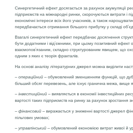
Синергетичний ефект досягається за рахунок акумуляції ресу
підприємств на міжнародні ринки, скорочуються витрати і 
економічні інтереси всіх його учасників, а також нарощувати
передбачається отримання більшого прибутку у складі об’єд
Взагалі синергетичний ефект передбачає досягнення структу
бути додатними і від’ємними, при цьому позитивний ефект оп
взаємопов’язаним, складно структурованим явищем, що охо
одним з яких є теорія фракталів.
На основі аналізу літературних джерел можна виділити наст
–
– обумовлений зменшенням функцій, що дублю
операційний
більший обсяг перевезень, але існує гранична межа, вище я
–
– виявляється в економії інвестиційних ре
інвестиційний
вартості таких підприємств на ринку за рахунок зростання 
–
– виражається у зниженні вартості джерел фін
фінансовий
пільгових умовах;
–
– обумовлений економією витрат живої й ур
управлінський