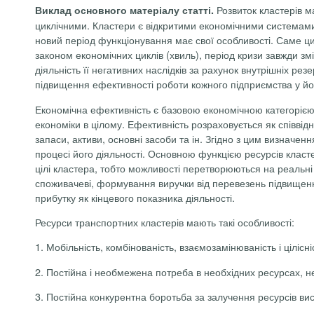
Розвиток кластерів м
Виклад основного матеріалу статті.
циклічними. Кластери є відкритими економічними системами,
новий період функціонування має свої особливості. Саме цик
законом економічних циклів (хвиль), період кризи завжди з
діяльність її негативних наслідків за рахунок внутрішніх р
підвищення ефективності роботи кожного підприємства у йог
Економічна ефективність є базовою економічною категорією,
економіки в цілому. Ефективність розраховується як співвідн
запаси, активи, основні засоби та ін. Згідно з цим визначен
процесі його діяльності. Основною функцією ресурсів класт
цілі кластера, тобто можливості перетворюються на реальні 
споживачеві, формування виручки від перевезень підвищення
прибутку як кінцевого показника діяльності.
Ресурси транспортних кластерів мають такі особливості:
1. Мобільність, комбінованість, взаємозамінюваність і цілісні
2. Постійна і необмежена потреба в необхідних ресурсах, не
3. Постійна конкурентна боротьба за залучення ресурсів висо