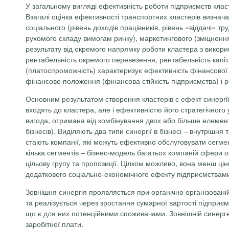
У загальному вигляді ефективність роботи підприємств клас
Взагалі оцінка ефективності транспортних кластерів визнача
соціального (рівень доходів працівників, рівень «віддачі» тр
рухомого складу вимогам ринку), маркетингового (зміцнення
результату від окремого напрямку роботи кластера з викор
рентабельність окремого перевезення, рентабельність капіта
(платоспроможність) характеризує ефективність фінансової 
фінансове положення (фінансова стійкість підприємства) і р
Основним результатом створення кластерів є ефект синергії
входять до кластера, але і ефективністю його стратегічного у
вигода, отримана від комбінування двох або більше елементі
бізнесів). Виділяють два типи синергії в бізнесі – внутрішн
стають компанії, які можуть ефективно обслуговувати сегме
кілька сегментів – бізнес-модель багатьох компаній сфери о
цільову групу та пропозиції. Цілком можливо, вона менш ці
додаткового соціально-економічного ефекту підприємствами 
Зовнішня синергія проявляється при органічно організованій
та реалізується через зростання сумарної вартості підприєм
що є для них потенційними споживачами. Зовнішній синергет
заробітної плати.