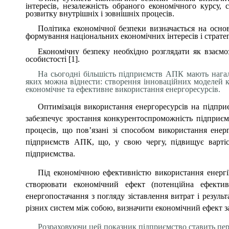
інтересів, незалежність обраного економічного курсу,
розвитку внутрішніх і зовнішніх процесів.
Політика економічної безпеки визначається на осно
формування національних економічних інтересів і стратег
Економічну безпеку необхідно розглядати як взаємоз
особистості [1].
На сьогодні більшість підприємств АПК мають нагал
яких можна віднести: створення інноваційних моделей ке
економічне та ефективне використання енергоресурсів.
Оптимізація використання енергоресурсів на підприє
забезпечує зростання конкурентоспроможність підприєм
процесів, що пов’язані зі способом використання енер
підприємств АПК, що, у свою чергу, підвищує вартіс
підприємства.
Під економічною ефективністю використання енергії
створювати економічний ефект (потенційна ефективн
енергопостачання з погляду зіставлення витрат і резуль
різних систем між собою, визначити економічний ефект за
Розраховуючи цей показник підприємство ставить пере