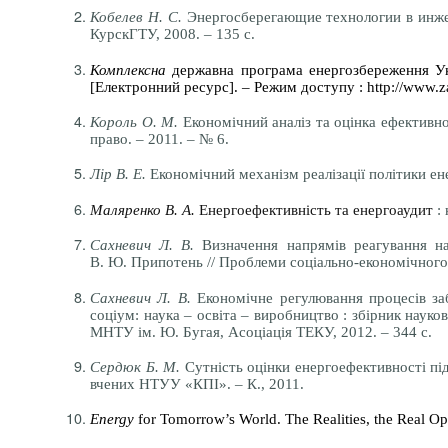
Кобелев
Н. С.
Энергосберегающие технологии в инж
КурскГТУ, 2008. – 135 с.
Комплексна
державна програма енергозбереження Ук
[Електронний ресурс]. – Режим доступу : http://www.za
Король О. М.
Економічний аналіз та оцінка ефективно
право. – 2011. – № 6.
Лір В. Е.
Економічний механізм реалізації політики енер
Маляренко В. А.
Енергоефективність та енергоаудит
: 
Сахневич Л. В.
Визначення напрямів реагування на 
В. Ю. Припотень // Проблеми соціально-економічного ро
Сахневич Л. В.
Економічне регулювання процесів заб
соціум: наука – освіта – виробництво : збірник науков
МНТУ ім. Ю. Бугая, Асоціація ТЕКУ, 2012. – 344 с.
Сердюк Б. М.
Сутність оцінки енергоефективності під
вчених НТУУ «КПІ». – К., 2011.
Energy
for Tomorrow’s World. The Realities, the Real Op