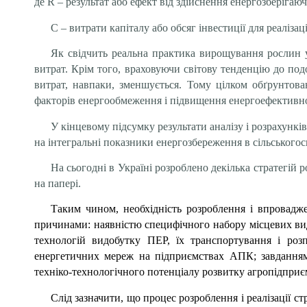
де R – результат або ефект від здійснення енергозберігаюч
С – витрати капіталу або обсяг інвестиції для реаліза
Як свідчить реальна практика вирощування рослин у
витрат. Крім того, враховуючи світову тенденцію до подо
витрат, навпаки, зменшується. Тому цілком обґрунтов
факторів енергообмеження і підвищення енергоефективн
У кінцевому підсумку результати аналізу і розрахунк
на інтегральні показники енергозбереження в сільськогос
На сьогодні в Україні розроблено декілька стратегій 
на папері.
Таким чином, необхідність розроблення і впровадж
причинами:
наявністю специфічного набору місцевих в
технологій видобутку ПЕР, їх транспортування і роз
енергетичних мереж на підприємствах АПК; завданнями
техніко-технологічного потенціалу розвитку агропідприє
Слід зазначити, що процес розроблення і реалізації ст