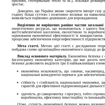
приливи, геотермальне тепло та ін.), оскільки розшир
зростає.
Доведено, що Україна зможе скоротити імпорт газу д
годину більш суттєво і позитивно впливає на навколиш
виявляється порівняно дешевшою для впровадження.
Виділення не вирішених раніше частин загальної
енергетичних ресурсах, що визначаються, з одного бо
життєзабезпеченні населення, екологічною та виробнич
оцінювання економічної ефективності їх використання.
процесами забезпечення енергоефективності підприємств 
Мета статті.
Метою цієї статті є дослідження тео
побудова схеми організаційно-економічного підходу до 
Виклад основного матеріалу.
Економічна безпека є 
багатогранну
економічну категорію, що має досить неп
безпеки дозволяють виділити три її найважливіших елем
економічна незалежність, що означає, насампере
національні конкурентні переваги для забезпечення 
стійкість і стабільність національної економіки, 
гарантій для ефективної підприємницької діяльност
здатність до саморозвитку і прогресу, тобто спром
виробництва, ефективну інвестиційну та інноваційн
Отже, сутність економічної безпеки можна визначит