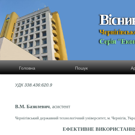
В
і
с
н
и
Ч
е
р
н
і
г
і
в
с
ь
к
С
е
р
і
я
"
Е
к
о
Головна
Пошук
Ар
УДК 338.436:620.9
В.М. Базилевич
, асистент
Чернігівський державний технологічний університет, м. Чернігів, Укр
ЕФЕКТИВНЕ ВИКОРИСТАННЯ