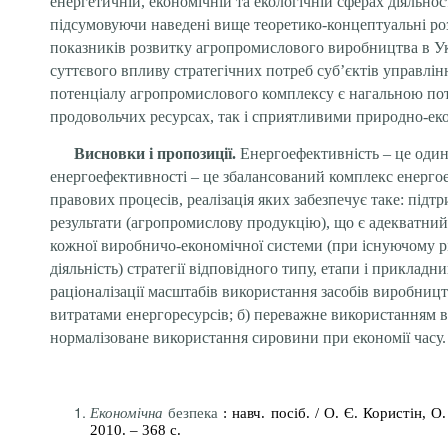
енергетичній, економічній та екологічній сферах діяльно
підсумовуючи наведені вище теоретико-концептуальні роз
показників розвитку агропромислового виробництва в Укр
суттєвого впливу стратегічних потреб суб’єктів управлін
потенціалу агропромислового комплексу є нагальною пот
продовольчих ресурсах, так і сприятливими природно-ек
Висновки і пропозиції.
Енергоефективність – це один
енергоефективності – це зба­лансований комплекс енерго
правових процесів, реалізація яких забезпечує таке: під
результати (агропромислову продукцію), що є адекватни
кожної виробничо-економічної системи (при існуючому рів
діяльність) стратегії відповідного типу, етапи і прикла
раціоналізації масштабів використання засобів виробницт
витратами енергоресурсів; б) переважне використанням 
нормалізоване використання сировини при економії часу.
Економічна
безпека
: навч. посіб. / О. Є. Користін, 
2010. – 368 с.