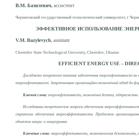
В.М. Базилевич,
ассистент
Черниговский государственный технологический университет, г. Черн
ЭФФЕКТИВНОЕ ИСПОЛЬЗОВАНИЕ ЭНЕР
V.M. Bazуlevуch
, assistant
Chernihiv State Technological University, Chernihiv, Ukraine
EFFICIEN
T
ENERGY USE – DIR
Досліджено теоретичні питання забезпечення енергоефективності як н
енергоефективності. Запропоновано організаційно-економічний підхід до фо
Ключові слова:
енергоефективність, економічна безпека, підприємства
Исследованы теоретические вопросы обеспечения энергоэффективност
стратегии обеспечения энергоэффективности. Предложен организационн
объектов макро- и микроуровня.
Ключевые слова:
энергоэффективность, экономическая безопасность,