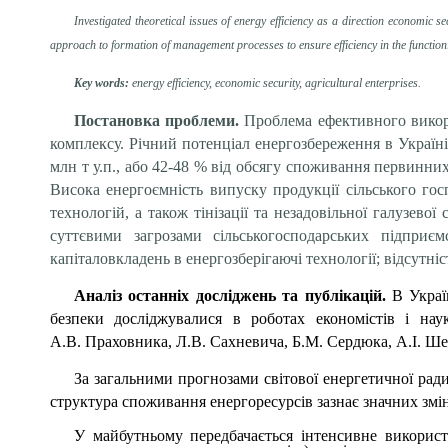
Investigated theoretical issues of energy efficiency as a direction economic 
approach to formation of management processes to ensure efficiency in the functioni
Key words:
energy efficiency, economic security, agricultural enterprises.
Постановка проблеми.
Проблема ефективного викори
комплексу. Річний потенціал енергозбереження в Україн
млн т у.п., або 42-48 % від обсягу споживання первинни
Висока енергоємність випуску продукції сільського го
технологій, а також тінізації та незадовільної галузево
суттєвими загрозами сільськогосподарських підприєм
капіталовкладень в енергозберігаючі технології; відсутн
Аналіз останніх досліджень та публікацій.
В Украї
безпеки досліджувалися в роботах економістів і нау
А.В. Праховника, Л.В. Сахневича, Б.М. Сердюка, А.І. Ше
За загальними прогнозами світової енергетичної рад
структура споживання енергоресурсів зазнає значних змін,
У майбутньому передбачається інтенсивне використ