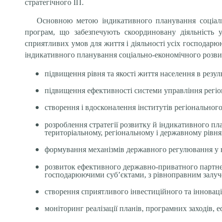
стратегічного ІП.
Основною метою індикативного планування соціальн
програм, що забезпечують скоординовану діяльність 
сприятливих умов для життя і діяльності усіх господарюю
індикативного планування
соціально-економічного розви
підвищення рівня та якості життя населення в резуль
підвищення ефективності системи управління регі
створення і вдосконалення інститутів регіонально
розроблення стратегії розвитку й індикативного пла
територіальному, регіональному і державному рівнях
формування механізмів державного регулювання у в
розвиток ефективного державно-приватного партнер
господарюючими суб’єктами, з рівноправним залуч
створення сприятливого інвестиційного та інноваці
моніторинг реалізації планів, програмних заходів,