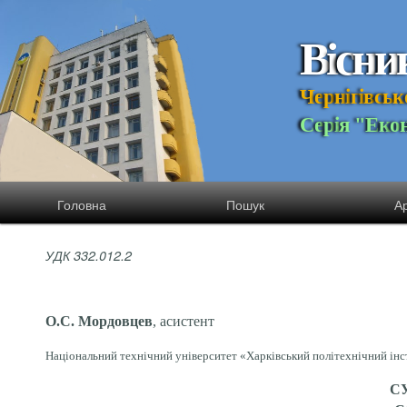
В
і
с
н
и
Ч
е
р
н
і
г
і
в
с
ь
к
С
е
р
і
я
"
Е
к
о
Головна
Пошук
Ар
УДК 332.012.2
О.С. Мордовцев
,
асистент
Національний технічний університет «Харківський політехнічний інст
С