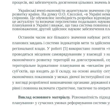
процесів, які забезпечують досягнення цільових значень і
Українські вчені-економісти акцентували значення ст
розвитку країни
.
На думку О.О. Євсєєвої
,
«в
Україні нем
спірними. Це обумовлює необхідність розробки відповідн
це актуалізує та визначає перспективи подальших науко
планування в Україні і вважає, що така система повинна
повноваження; другий здійснює наукове забезпечення пл
Останнім часом все більшого значення набуває регі
планових завдань і системи індикаторів мети та здійсн
регіональної влади. У роботі [5] використано поняття 
проводяться місцевим самоврядуванням у взаємодії з н
економічного розвитку територій на довгостроковий, се
територіальне індикативне планування як «механізм рег
суб’єктів, що входять до її складу, на основі аналізу 
економічних показників у межах діючої інституційної с
у вигляді розробленої виконавчими органами державної вл
рівні і повинна включати стратегічне, тактичне та опера
Виклад основного матеріалу.
Різноманітність підх
планування» у сучасних умовах реформування системи у