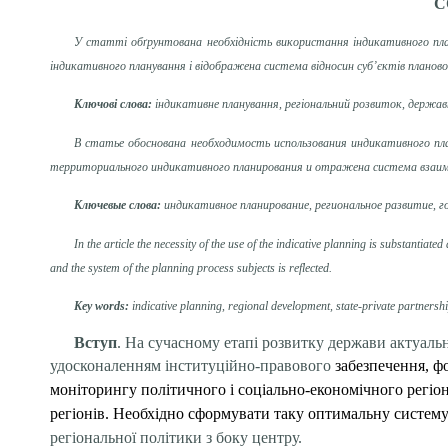
С
У статті обґрунтована необхідність використання індикативного план
індикативного планування і відображена система відносин суб’єктів планово
Ключові
слова:
індикативне планування, регіональний розвиток,
держав
В статье обоснована необходимость использования индикативного пл
территориального индикативного планирования и отражена система взаим
Ключевые слова:
индикативное планирование, региональное развитие, 
In the article the necessity of the use of the indicative planning is substantiate
and the system of the planning process subjects is reflected.
Key words:
indicative planning
,
regional development
,
state-private partnersh
Вступ
. На сучасному етапі розвитку держави актуаль
удосконаленням інституційно-правового
забезпечення, ф
моніторингу політичного і соціально-економічного регіо
регіонів. Необхідно сформувати таку оптимальну систему 
регіональної політики з боку центру.