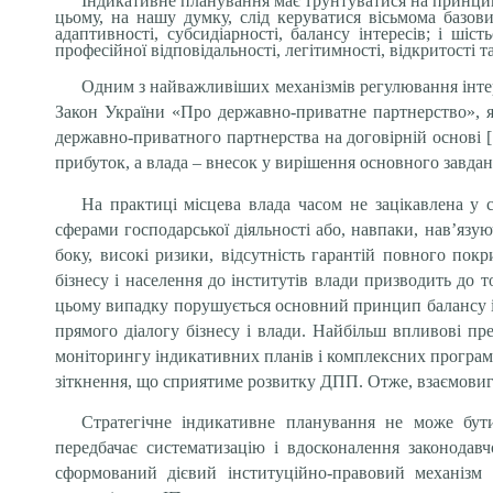
Індикативне планування має ґрунтуватися на принцип
цьому, на нашу думку, слід керуватися вісьмома базови
адаптивності, субсидіарності, балансу інтересів; і шіс
професійної відповідаль­ності, легітимності, відкритості 
Одним з найважливіших механізмів регулювання інтер
Закон України «Про державно-приватне партнерство», я
державно-приватного партнерства на договірній основі [
прибуток, а влада – внесок у вирішення основного завдан
На практиці місцева влада часом не зацікавлена у 
сферами господарської діяльності або, навпаки, нав’яз
боку, високі ризики, відсутність гарантій повного пок
бізнесу і населення до інститутів влади призводить до
цьому випадку порушується основний принцип балансу ін
прямого діалогу бізнесу і влади. Найбільш впливові пре
моніторингу індикативних планів і комплексних програм 
зіткнення, що сприятиме розвитку ДПП. Отже, взаємовигід
Стратегічне індикативне планування не може бути
передбачає систематизацію і вдосконалення законодавч
сформований дієвий інституційно-правовий механіз