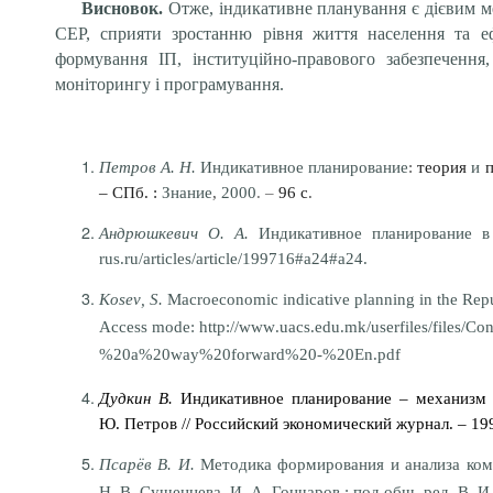
Висновок.
Отже, індикативне планування є дієвим ме
СЕР, сприяти зростанню рівня життя населення та еф
формування ІП, інституційно-правового забезпечення
моніторингу і програмування.
Петров А.
Н.
Индикативное планирование
:
теория
и
–
СПб
.
:
Знание
,
2000
.
–
96 с
.
Андрюшкевич О.
А.
Индикативное планирование в 
rus.ru/articles/article/199716#a24#a24
.
Kosev
, S
.
Macroeconomic indicative planning in the Rep
Access mode:
http
://
www
.
uacs
.
edu
.
mk
/
userfiles
/
files
/
Con
%20a%20way%20forward%20-%20En.pdf
Дудкин В.
Индикативное планирование – механизм к
Ю.
Петров //
Российский экономический журнал. – 19
Псарёв В.
И.
Методика формирования и анализа ком
Н.
В.
Сушенцева, И.
А. Гончаров
;
п
од общ.
р
ед. В.
И