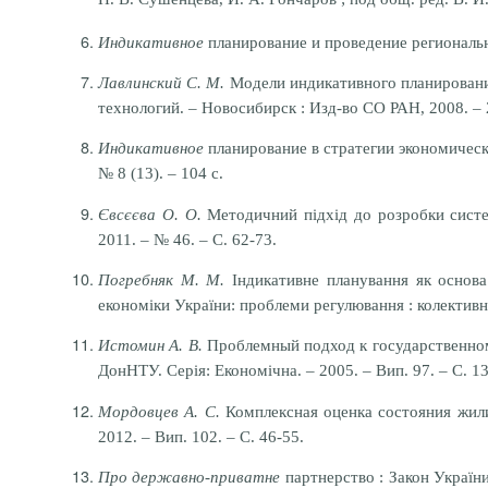
Индикативное
планирование и проведение региональ
Лавлинский С.
М.
Модели индикативного планирования
технологий. – Новосибирск
: Изд-во СО РАН, 2008. – 
Индикативное
планирование в стратегии экономическ
№ 8 (13). – 104 с.
Євсєєва О. О.
Методичний підхід до розробки системи
2011. – № 46. – С. 62-73.
Погребняк М. М.
Індикативне планування як основа
економіки України: проблеми регулювання : колективна 
Истомин А.
В.
Проблемный подход к государственном
ДонНТУ.
Серія: Економічна. – 2005. – Вип. 97. – С. 1
Мордовцев А.
С.
К
омплексная оценка состояния жи
2012. – Вип.
102.
–
С.
46-55.
Про державно-приватне
партнерство : Закон Україн