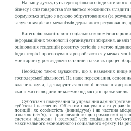
На нашу думку,
суть територіального індикативного п
бізнесу і співтовариства з’являється можливість згладити 
формуються згідно з науково обґрунтованими (за результат
залученням дієвих
механізмів державного регулювання, 
Категорію «моніторинг соціально-економічного розви
інформаційних технологій організувати збирання, аналіз т
оцінювання тенденцій розвитку регіонів з метою підвище
індикаторів і прогнозування розробляються у межах моніт
моніторингу, розглядаючи останній тільки як процес збира
Необхідно також зауважити, що в наведених вище в
господарської діяльності. На наше переконання, основни
власне кажучи, і декларуються основні положення державн
якості життя людини незалежно від місця її проживання.
Суб’єктами планування та управління адміністративно
суб’єкти і населення. Об’єктом планування та управлін
позицій: як особистість (індивідуум) і як частина міс
ознакою (сім’я), за приналежністю до громадської орган
системи відносин і взаємодії усіх соціальних суб’єкт
максимального економічного і соціального ефекту. На рис.