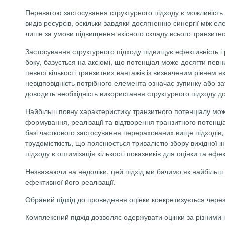
Перевагою застосування структурного підходу є можливість 
видів ресурсів, оскільки завдяки досягненню синергії між 
лише за умови підвищення якісного складу всього транзитно
Застосування структурного підходу підвищує ефективність і р
боку, базується на аксіомі, що потенціал може досягти пев
певної кількості транзитних вантажів із визначеним рівнем я
невідповідність потрібного елемента означає зупинку або за
доводить необхідність використання структурного підходу д
Найбільш повну характеристику транзитного потенціалу мож
формування, реалізації та відтворення транзитного потенці
базі часткового застосування перерахованих вище підходів,
трудомісткість, що пояснюється тривалістю збору вихідної
підходу є оптимізація кількості показників для оцінки та е
Незважаючи на недоліки, цей підхід ми бачимо як найбільш в
ефективної його реалізації.
Обраний підхід до проведення оцінки конкретизується через 
Комплексний підхід дозволяє одержувати оцінки за різними н