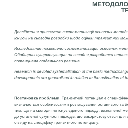
МЕТОДОЛОГ
Т
Дослідження присвячено систематизації основних методич
існуючі на сьогодні розробки щодо оцінки транзитних мо
Исследование
посвящено
систематизации
основных
мет
Обобщены
существующие
на
сегодня
разработки
относ
потенциала
отдельного
региона
.
Research
is
devoted
systematization
of
the
basic
methodical
g
developments
are
generalized
in
relation
to
the
estimation
of
t
Транзитний потенціал є специфічною
Постановка проблеми.
визначається особливостями розташування останнього та йо
тим, що на сьогодні не існує єдиного підходу, визначеної м
до усталеної сукупності підходів, що використовуються для 
огляду на специфіку транзитного потенціалу.