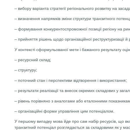
– вибору варіанта стратегії регіонального розвитку на заса
– визначення напрямків зміни структури транзитного потенц
– формування конкурентоспроможної позиції регіону на рин
– прийняття рішень щодо організаційної реструктуризації й
У контексті сформульованої мети і бажаного результату оці
– ресурсний склад;
– структуру;
– поточний стан і перспективи відтворення і використання;
– результати реалізації та внесок окремих складових у зага
– рівень порівняно з аналогами або еталонними показникам
– організаційні форми управління цим потенціалом.
У першому випадку мова йде про сам набір ресурсів, що вкл
транзитний потенціал розглядається за складовими як у мас