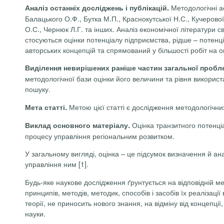
Методологічні ас
Аналіз останніх досліджень і публікацій.
Балацького О.Ф., Бутка М.П., Краснокутської Н.С., Кучерової 
О.С., Чернюк Л.Г.
та інших.
Аналіз економічної літератури св
стосуються оцінки потенціалу підприємства, рідше – потенціа
авторських концепцій та спрямований у більшості робіт на о
Виділення невирішених раніше частин загальної пробл
методологічної бази оцінки його величини та рівня викори
пошуку.
Метою цієї статті є дослідження методологічни
Мета статті.
Оцінка транзитного потенці
Виклад основного матеріалу.
процесу управління регіональним розвитком.
У загальному вигляді, оцінка – це підсумок визначення й ана
управління ним [1].
Будь-яке наукове дослідження ґрунтується на відповідній ме
принципів, методів, методик, способів і засобів їх реалізаці
теорії, не приносить нового знання, на відміну від концепц
науки.