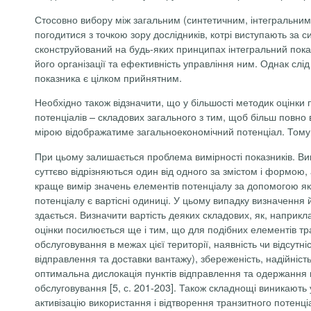
Стосовно вибору між загальним (синтетичним, інтегральним) 
погодитися з точкою зору дослідників, котрі виступають за 
сконструйований на будь-яких принципах інтегральний показ
його організації та ефективність управління ним. Однак сл
показника є цілком прийнятним.
Необхідно також відзначити, що у більшості методик оцінки 
потенціалів – складових загального з тим, щоб більш повно 
мірою відображатиме загальноекономічний потенціал. Тому 
При цьому залишається проблема вимірності показників. Ви
суттєво відрізняються один від одного за змістом і формою, 
краще вимір значень елементів потенціалу за допомогою як
потенціалу є вартісні одиниці. У цьому випадку визначення й
здається. Визначити вартість деяких складових, як, наприкла
оцінки посилюється ще і тим, що для подібних елементів тран
обслуговування в межах цієї території, наявність чи відсу
відправлення та доставки вантажу), збереженість, надійність
оптимальна дислокація пунктів відправлення та одержання ва
обслуговування [5, с. 201-203]. Також складнощі виникають 
активізацію використання і відтворення транзитного потенці