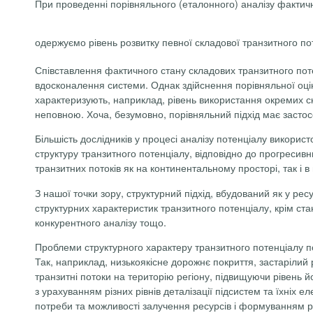
При проведенні порівняльного (еталонного) аналізу фактич
одержуємо рівень розвитку певної складової транзитного по
Співставлення фактичного стану складових транзитного поте
вдосконалення системи. Однак здійснення порівняльної оцін
характеризують, наприклад, рівень використання окремих ск
неповною. Хоча, безумовно, порівняльний підхід має застосо
Більшість дослідників у процесі аналізу потенціалу використ
структуру транзитного потенціалу, відповідно до прогресив
транзитних потоків як на континентальному просторі, так і в м
З нашої точки зору, структурний підхід, вбудований як у ресу
структурних характеристик транзитного потенціалу, крім ста
конкурентного аналізу тощо.
Проблеми структурного характеру транзитного потенціалу по
Так, наприклад, низькоякісне дорожнє покриття, застарілий 
транзитні потоки на територію регіону, підвищуючи рівень 
з урахуванням різних рівнів деталізації підсистем та їхніх
потреби та можливості залучення ресурсів і формуванням рі