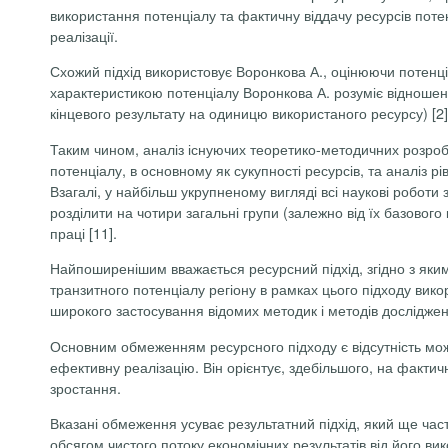
використання потенціалу та фактичну віддачу ресурсів потенц
реалізації.
Схожий підхід використовує Воронкова А., оцінюючи потенц
характеристикою потенціалу Воронкова А. розуміє відношенн
кінцевого результату на одиницю використаного ресурсу) [2]
Таким чином, аналіз існуючих
теоретико-методичних
розробо
потенціалу, в основному як сукупності ресурсів, та аналіз 
Взагалі, у найбільш укрупненому вигляді всі наукові роботи
розділити на чотири загальні групи (залежно від їх базового к
праці [11].
Найпоширенішим вважається ресурсний підхід, згідно з яким
транзитного потенціалу регіону в рамках цього підходу вико
широкого застосування відомих методик і методів досліджен
Основним обмеженням ресурсного підходу є відсутність можл
ефективну реалізацію. Він орієнтує, здебільшого, на фактич
зростання.
Вказані обмеження усуває результатний підхід, який ще час
обсягом чистого потоку економічних результатів від його 