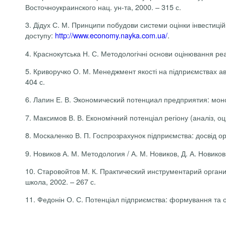
Восточноукраинского
нац.
ун-та
, 2000. – 315 с.
3. Дідух С. М. Принципи побудови системи оцінки інвестиці
доступу:
http://www.economy.nayka.com.ua/
.
4. Краснокутська Н. С. Методологічні основи оцінювання реа
5. Криворучко О. М. Менеджмент якості на підприємствах ав
404 с.
6. Лапин Е. В.
Экономический
потенциал
предприятия
:
мон
7. Максимов В. В. Економічний потенціал регіону (аналіз, оц
8. Москаленко В. П. Госпрозрахунок підприємства: досвід орг
9. Новиков А. М.
Методология
/ А. М. Новиков, Д.
А. Новиков
10. Старовойтов М. К.
Практический
инструментарий
орган
школа, 2002. – 267 с.
11. Федонін О. С. Потенціал підприємства: формування та о