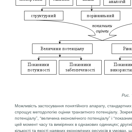
Рис.
Можливість застосування понятійного апарату, стандартних 
спрощує методологію оцінки транзитного потенціалу. Зокрем
потенціалу”, “величина економічного потенціалу” і “показни
цей момент часу та виміряних в однакових одиницях; други
кількості та якості наявних економічних ресурсів в умовах,