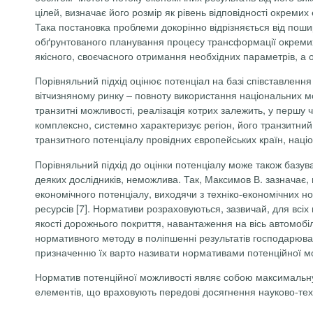
цілей, визначає його розмір як рівень відповідності окреми
Така постановка проблеми докорінно відрізняється від поши
обґрунтованого планування процесу трансформації окремих й
якісного, своєчасного отримання необхідних параметрів, а 
Порівняльний підхід оцінює потенціал на базі співставлення
вітчизняному ринку – повноту використання національних мож
транзитні можливості, реалізація котрих залежить, у першу ч
комплексно, системно характеризує регіон, його транзитни
транзитного потенціалу провідних європейських країн, націо
Порівняльний підхід до оцінки потенціалу може також базува
деяких дослідників, неможлива. Так, Максимов В. зазначає
економічного потенціалу, виходячи з техніко-економічних н
ресурсів [7]. Нормативи розраховуються, зазвичай, для всіх
якості дорожнього покриття, навантаження на вісь автомобі
нормативного методу в поліпшенні результатів господарюва
призначенню їх варто називати нормативами потенційної мо
Норматив потенційної можливості являє собою максимальну
елементів, що враховують передові досягнення науково-техні