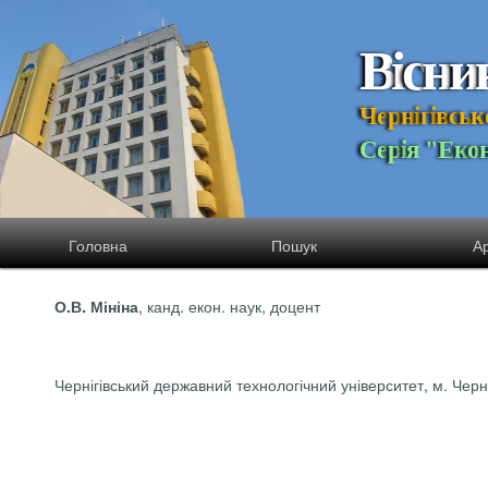
В
і
с
н
и
Ч
е
р
н
і
г
і
в
с
ь
к
С
е
р
і
я
"
Е
к
о
Головна
Пошук
Ар
, канд.
екон
. наук, доцент
О.В.
Мініна
Чернігівський державний технологічний університет, м. Черні