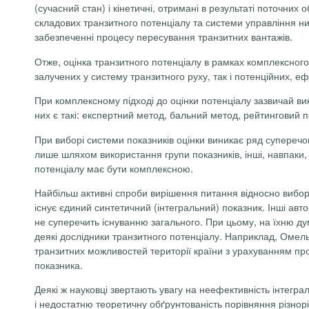
(сучасний стан) і кінетичні, отримані в результаті поточних 
складових транзитного потенціалу та системи управління ним
забезпеченні процесу пересування транзитних вантажів.
Отже, оцінка транзитного потенціалу в рамках комплексного 
залучених у систему транзитного руху, так і потенційних, е
При комплексному підході до оцінки потенціалу зазвичай вик
них є такі: експертний метод, бальний метод, рейтинговий 
При виборі системи показників оцінки виникає ряд суперечок,
лише шляхом використання групи показників, інші, навпаки, 
потенціалу має бути комплексною.
Найбільш активні спроби вирішення питання відносно вибору
існує єдиний синтетичний (інтегральний) показник. Інші авт
не суперечить існуванню загального. При цьому, на їхню ду
деякі дослідники транзитного потенціалу. Наприклад, Омел
транзитних можливостей території країни з урахуванням пр
показника.
Деякі ж науковці звертають увагу на неефективність інтегра
і недостатню теоретичну обґрунтованість порівняння різнорі