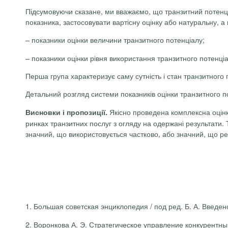
Підсумовуючи сказане, ми вважаємо, що транзитний потенціа
показника, застосовувати вартісну оцінку або натуральну, а 
– показники оцінки величини транзитного потенціалу;
– показники оцінки рівня використання транзитного потенціа
Перша група характеризує саму сутність і стан транзитного п
Детальний розгляд системи показників оцінки транзитного 
Якісно проведена комплексна оцінк
Висновки і пропозиції.
ринках транзитних послуг з огляду на одержані результати. 
значний, що використовується частково, або значний, що ре
1. Большая
советская
энциклопедия
/
под
ред. Б.
А. Введен
2. Воронкова А. Э.
Стратегическое
управление
конкурентн