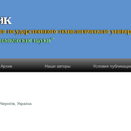
и
к
г
о
г
о
с
у
д
а
р
с
т
в
е
н
н
о
г
о
т
е
х
н
о
л
о
г
и
ч
е
с
к
о
г
о
у
н
и
в
е
н
о
м
и
ч
е
с
к
и
е
н
а
у
к
и
"
Архив
Наши авторы
Условия публикаци
Чернігів, Україна