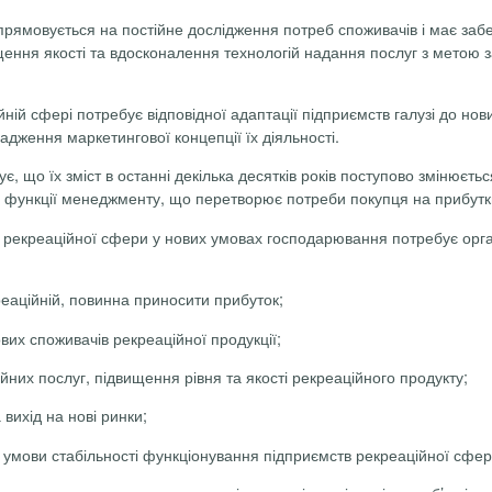
прямовується на постійне дослідження потреб споживачів і має заб
двищення якості та вдосконалення технологій надання послуг з мето
йній сфері потребує відповідної адаптації підприємств галузі до 
дження маркетингової концепції їх діяльності.
, що їх зміст в останні декілька десятків років поступово змінюєтьс
ї” функції менеджменту, що перетворює потреби покупця на прибутки
 рекреаційної сфери у нових умовах господарювання потребує органі
реаційній, повинна приносити прибуток;
ових споживачів рекреаційної продукції;
них послуг, підвищення рівня та якості рекреаційного продукту;
 вихід на нові ринки;
як умови стабільності функціонування підприємств рекреаційної сфе