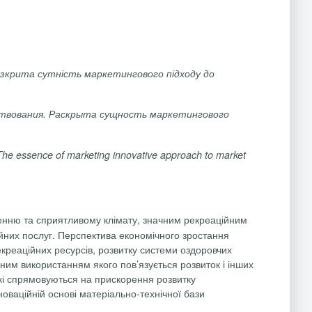
озкрита сутність маркетингового підходу до
твования
.
Раскрыта
сущность
маркетингового
The
essence
of
marketing
innovative
approach
to
market
женню та сприятливому клімату, значним рекреаційним
йних послуг. Перспектива економічного зростання
креаційних ресурсів, розвитку системи оздоровчих
ьним використанням якого пов’язується розвиток і інших
які спрямовуються на прискорення розвитку
оваційній основі матеріально-технічної бази