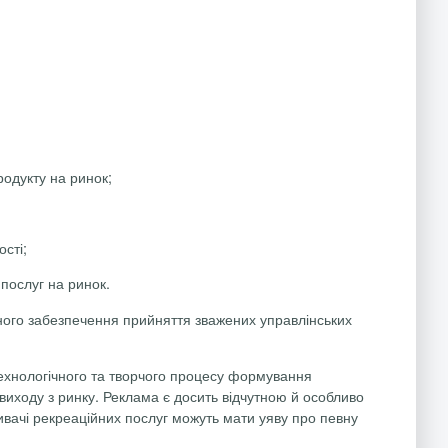
родукту на ринок;
сті;
послуг на ринок.
йного забезпечення прийняття зважених управлінських
-технологічного та творчого процесу формування
 виходу з ринку. Реклама є досить відчутною й особливо
живачі рекреаційних послуг можуть мати уяву про певну