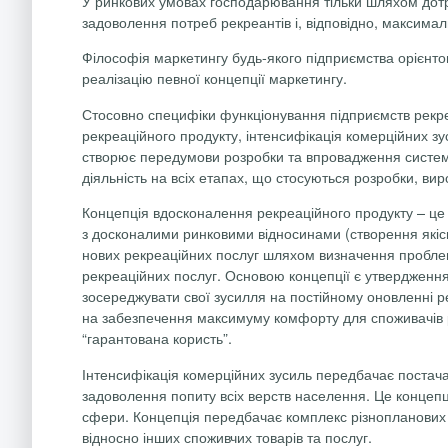
У ринкових умовах господарювання тільки шляхом дотр
задоволення потреб рекреантів і, відповідно, максималь
Філософія маркетингу будь-якого підприємства орієнт
реалізацію певної концепції маркетингу.
Стосовно специфіки функціонування підприємств рекре
рекреаційного продукту, інтенсифікація комерційних зу
створює передумови розробки та впровадження системи
діяльність на всіх етапах, що стосуються розробки, ви
Концепція вдосконалення рекреаційного продукту – це к
з досконалими ринковими відносинами (створення якісн
нових рекреаційних послуг шляхом визначення проблем 
рекреаційних послуг. Основою концепції є утвердження
зосереджувати свої зусилля на постійному оновленні ре
на забезпечення максимуму комфорту для споживачів ре
“гарантована користь”.
Інтенсифікація комерційних зусиль передбачає постача
задоволення попиту всіх верств населення. Це концепція
сфери. Концепція передбачає комплекс різнопланових 
відносно інших споживчих товарів та послуг.