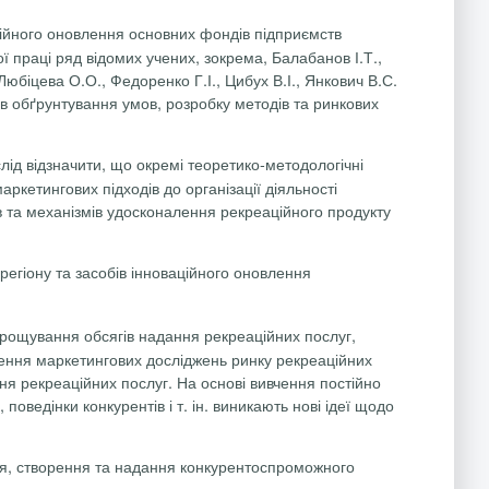
ійного оновлення основних фондів підприємств
ї праці ряд відомих учених, зокрема,
Балабанов
І.Т.,
Любіцева
О.О., Федоренко Г.І., Цибух В.І.,
Янкович
В.С.
 в обґрунтування умов, розробку методів та ринкових
д відзначити, що окремі теоретико-методоло­гічні
маркетингових
підходів до організації діяльності
в та механізмів удосконалення рекреаційного продукту
регіону та засобів інноваційного оновлення
арощування обсягів надання рекреаційних послуг,
ення маркетингових досліджень ринку рекреаційних
ння
рекреаційних послуг. На основі вивчення постійно
оведінки конкурентів і т. ін. виникають нові ідеї щодо
ня, створення та надання конкурентоспроможного