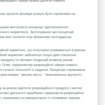
рекреаційної сфери можна досягти повного
ому зусилля фахівців можуть бути спрямовані на
ущими виступають концепції: вдосконалення
тичного маркетингу. Застосування цих концепцій
яка має охопити їхню фінансово-господарську
ційний маркетинг, що інтенсивно розвивається в країнах
ійний маркетинг забезпечує пошук ідей створення
родукту та світових тенденцій розвитку ринків
і. Отже, підприємства рекреаційної сфери повинні
и сучасні технології їх надання. Концепція спрямована
ристиками: “висока якість”, “максимальна зручність”,
у за різною вартістю рекреаційного продукту з метою
нгової діяльності зарубіжних підприємств рекреаційної
, спрямовані на використання їх споживчих переваг