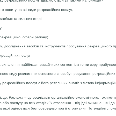
о попиту на всі види рекреаційних послуг;
слабких та сильних сторін;
у;
 рекреаційної сфери регіону;
у, дослідження засобів та інструментів просування рекреаційного п
креаційних послуг;
 виявлення найбільш привабливих сегментів з точки зору прибутково
вного виду
реклами як основного способу просування рекреаційних 
ку рекреаційних послуг є його ретельний аналіз з метою інформаці
сце. Реклама – це реалізація організаційно-економічного, техніко
бо послугу на всіх стадіях їх створення – від ідеї виникнення і до
сть якої оцінюється безпосередньо при її отриманні. Потенційні спо