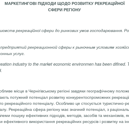
МАРКЕТИНГОВІ ПІДХОДИ ЩОДО РОЗВИТКУ РЕКРЕАЦІЙНОЇ
СФЕРИ РЕГІОНУ
приємств рекреаційної сфери до ринкових умов господарювання. Р
предприятий
рекреационной
сферы
к
рыночным
условиям
хозяйс
ионных
услуг.
reation
industry
to
the
market
economic
environmen
has
been
difined
.
d
.
бливе місце в Чернігівському регіоні завдяки географічному поло
адають потужний потенціал розвитку конкурентоспроможних рекреаці
о рекреаційного потенціалу. Особливо це стосується туристично-ре
талу. Рекреаційна сфера регіону має значний потенціал, з раціонал
леми пошуку ефективних підходів, методів, засобів та механізмів, 
 ефективного використання рекреаційних ресурсів і розвитку на інн