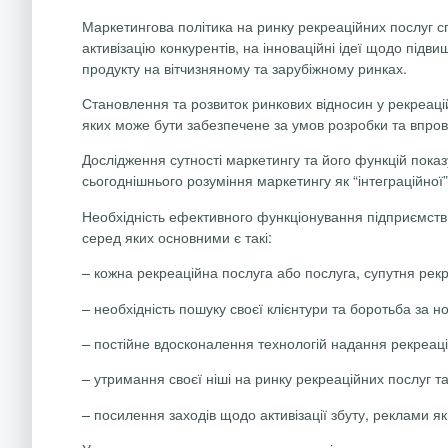
Маркетингова політика на ринку рекреаційних послуг с
активізацію конкурентів, на інноваційні ідеї щодо пі
продукту на вітчизняному та зарубіжному ринках.
Становлення та розвиток ринкових відносин у рекреаці
яких може бути забезпечене за умов розробки та впрова
Дослідження сутності маркетингу та його функцій показує
сьогоднішнього розуміння маркетингу як “інтеграційно
Необхідність ефективного функціонування
підприємств
серед яких основними є такі:
– кожна рекреаційна послуга або послуга, супутня рек
– необхідність пошуку своєї клієнтури та боротьба за н
– постійне вдосконалення технологій надання рекреацій
– утримання своєї ніші на ринку рекреаційних послуг та
– посилення заходів щодо активізації збуту, реклами 