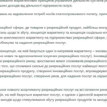
имання маркетингових принципів управління діяльністю суб’єктів 
них доходів від діяльності підприємств галузі.
ована на задоволення потреб носіїв платоспроможного попиту, прич
аційної сфери, де товаром є рекреаційний продукт, найбільш знач
силь щодо їх збуту, концепція маркетингу та концепція соціально-е
 комплексного маркетингу на підприємствах рекреаційної сфери, 
робництва та надання рекреаційних послуг.
онцепція, на якій базується один із напрямків маркетингу – іннова
о нових та вдосконалення існуючих рекреаційних послуг). Інновац
рекреаційного ринку, зростаючих вимог споживачів рекреаційного п
 того, що споживачі схильні до рекреаційних послуг найвищої якост
креаційного продукту, створенні інноваційних послуг, впроваджуват
креаційних послуг, створення умов, для надання послуг за характе
ння повного асортименту рекреаційних послуг на всі сегменти ринк
, на якій базується маркетинг послуг, є однією з ідеологій маркети
заходів щодо стимулювання збуту рекреаційних продуктів та заходи