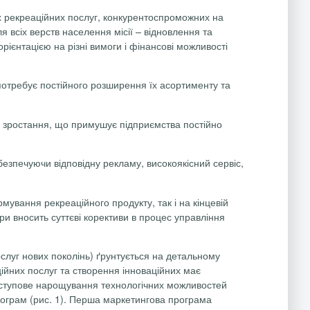
х рекреаційних послуг, конкурентоспроможних на
 всіх верств населення місії – відновлення та
рієнтацією на різні вимоги і фінансові можливості
потребує постійного розширення їх асортименту та
х зростання, що примушує підприємства постійно
безпечуючи відповідну рекламу, високоякісний сервіс,
ування рекреаційного продукту, так і на кінцевій
ри вносить суттєві корективи в процес управління
слуг нових поколінь) ґрунтується на детальному
ійних послуг та створення інноваційних має
оступове нарощування технологічних можливостей
рограм (рис. 1). Перша маркетингова програма