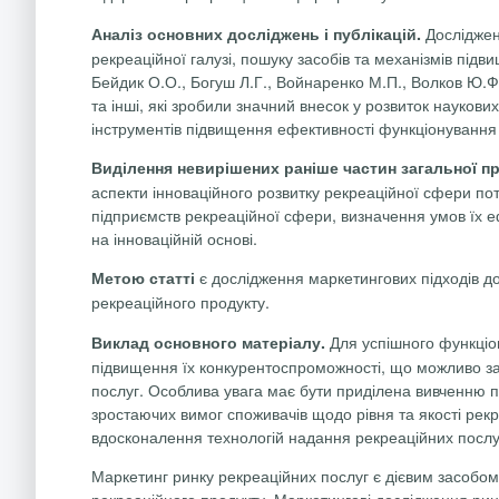
Досліджен
Аналіз основних досліджень і публікацій.
рекреаційної галузі, пошуку засобів та механізмів під
Бейдик
О.О.,
Богуш
Л.Г.,
Войнаренко
М.П., Волков Ю.Ф
та інші, які зробили значний
внесок у розвиток наукових 
інструментів підвищення ефективності функціонування 
Виділення невирішених раніше частин загальної п
аспекти інноваційного розвитку рекреаційної сфери п
підприємств рекреаційної сфери, визначення умов їх е
на інноваційній основі.
є дослідження маркетингових підходів до 
Метою статті
рекреаційного продукту.
Для успішного функціо
Виклад основного матеріалу.
підвищення їх конкурентоспроможності, що можливо за
послуг. Особлива увага має бути приділена вивченню п
зростаючих вимог споживачів щодо рівня та якості рекре
вдосконалення технологій надання рекреаційних послуг
Маркетинг ринку рекреаційних послуг є дієвим засобо
рекреаційного продукту. Маркетингові дослідження ри