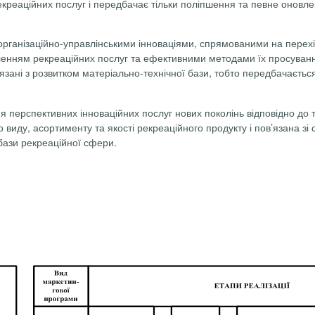
реаційних послуг і передбачає тільки поліпшення та певне оновлен
з організаційно-управлінськими інноваціями, спрямованими на перех
наленням рекреаційних послуг та ефективними методами їх просува
язані з розвитком матеріально-технічної бази, тобто передбачаєтьс
перспективних інноваційних послуг нових поколінь відповідно до т
 виду, асортименту та якості рекреаційного продукту і пов’язана з
бази рекреаційної сфери.