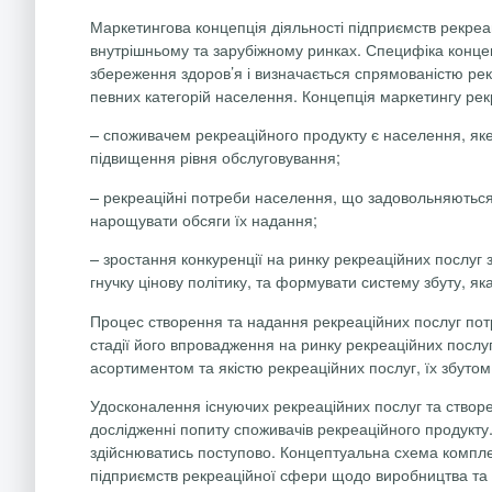
Маркетингова концепція діяльності підприємств рекре
внутрішньому та зарубіжному ринках. Специфіка концепц
збереження здоров’я і визначається спрямованістю рекре
певних категорій населення. Концепція маркетингу рек
– споживачем рекреаційного продукту є населення, яке
підвищення рівня обслуговування;
– рекреаційні потреби населення, що задовольняються 
нарощувати обсяги їх надання;
– зростання конкуренції на ринку рекреаційних послуг 
гнучку цінову політику, та формувати систему збуту, як
Процес створення та надання рекреаційних послуг потр
стадії його впровадження на ринку рекреаційних послуг
асортиментом та якістю рекреаційних послуг, їх збутом
Удосконалення існуючих рекреаційних послуг та створе
дослідженні попиту споживачів рекреаційного продукту
здійснюватись поступово. Концептуальна схема компл
підприємств рекреаційної сфери щодо виробництва та 