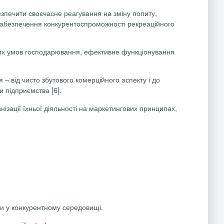
езпечити своєчасне реагування на зміну попиту,
ю забезпечення конкурентоспроможності рекреаційного
нових умов господарювання, ефективне функціонування
я – від чисто збутового комерційного аспекту і до
 підприємства [6].
зації їхньої діяльності на маркетингових принципах,
ри у конкурентному середовищі.