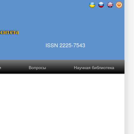
р
с
и
т
е
т
а
ISSN 2225-7543
и
Вопросы
Научная библиотека