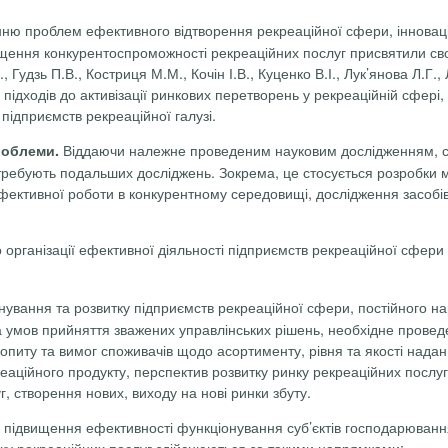
ню проблем ефективного відтворення рекреаційної сфери, інновац
вищення конкурентоспроможності
рекреаційних послуг присвятили сво
.,
Гудзь
П.В., Костриця М.М.,
Кочін
І.В., Куценко В.І., Лук’янова Л.Г.,
підходів до активізації
ринкових перетворень у рекреаційній сфері,
підприємств рекреаційної галузі.
Віддаючи належне проведеним науковим дослідженням, слі
роблеми.
отребують подальших досліджень. Зокрема, це стосується розробки 
фективної роботи в конкурентному середовищі, дослідження засобі
організації ефективної діяль­ності підприємств рекреаційної сфери 
нування та розвитку підприємств рекреаційної сфери, постійного н
 умов прийняття зважених управлінських рішень, необхідне провед
опиту та вимог споживачів щодо асортименту, рівня та якості нада
аційного продукту, перспектив розвитку ринку рекреаційних послуг, п
, створення нових, виходу на нові ринки збуту.
м підвищення ефективності функціонування суб’єктів господарюван
нку рекреаційних послуг здійснюються за такими напрямками: