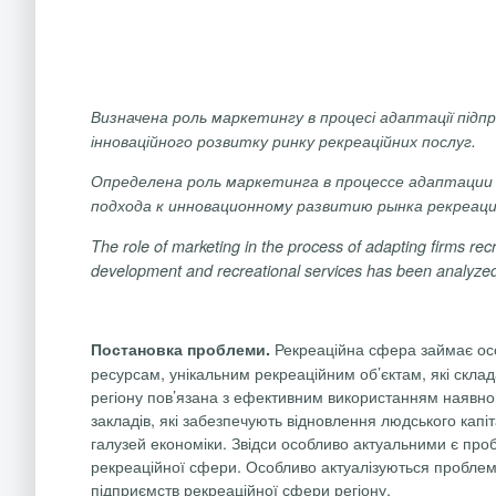
Визначена роль маркетингу в процесі адаптації під
інноваційного розвитку ринку рекреаційних послуг.
Определена
роль
маркетинга
в
процессе
адаптации
подхода
к
инновационному
развитию
рынка
рекреац
The
role
of
marketing
in
the
process
of
adapting
firms
rec
development
and
recreational
services
has
been
analyze
Рекреаційна сфера займає осо
Постановка проблеми.
ресурсам, унікальним рекреаційним об’єктам, які скл
регіону пов’язана з ефективним використанням наявног
закладів, які забезпечують відновлення людського капі
галузей економіки. Звідси особливо актуальними є проб
рекреаційної сфери. Особливо актуалізуються проблеми
підприємств рекреаційної сфери регіону.