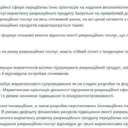
аційної сфери передбачає їхню орієнтацію на надання високоякісни
ії маркетингу рекреаційного про­дукту базується на привабливій для
аційних послуг на весь споживчий ринок, на всі цінові сегменти з о
реаційних продуктів характеризується таким:
 формує споживчі вимоги відносно якості рекреаційних послуг, що 
на ринку рекреаційних послуг, мають стійкий попит з тенденцією ї
змушує маркетологів всіляко підтримувати рекреаційний продукт, за
а б відповідала потребам споживачів.
ебує маркетингового супроводження як на стадіях розробки та форм
. Маркетингова орієнтація діяльності підприємств рекреаційної сфе
 і є дієвим чинником підвищення їх конкурентоспроможності.
ння інноваційних, а також розробка перспективних (інноваційних по
. В умовах дефіциту фінансових ресурсів підвищення якості рекреац
ексного маркетингу
розвитку рекреаційного продукту передбачає п
надання рекреаційних послуг відповідно до трьох маркетингових п