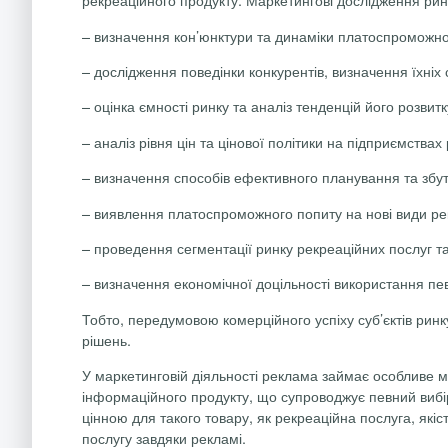
– визначення кон’юнктури та динаміки платоспроможног
– дослідження поведінки конкурентів, визначення їхніх 
– оцінка ємності ринку та аналіз тенденцій його розвитк
– аналіз рівня цін та цінової політики на підприємствах
– визначення способів ефективного планування та збут
– виявлення платоспроможного попиту на нові види ре
– проведення сегментації ринку рекреаційних послуг та
– визначення економічної доцільності використання пе
Тобто, передумовою комерційного успіху суб’єктів рин
рішень.
У маркетинговій діяльності реклама
займає особливе мі
інформаційного продукту, що супроводжує певний вибір а
цінною для такого товару, як рекреаційна послуга, які
послугу завдяки рекламі.