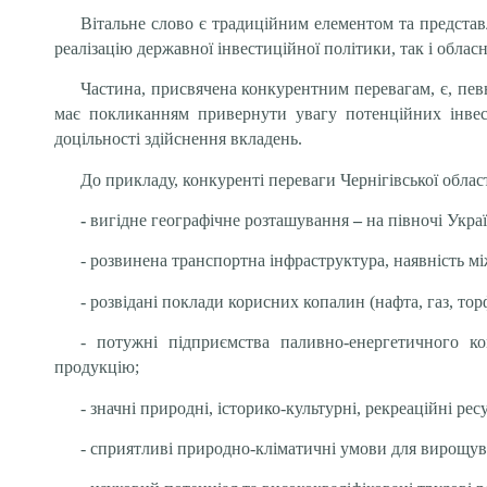
Вітальне слово є традиційним елементом та представл
реалізацію державної інвестиційної політики, так і обласн
Частина, присвячена конкурентним перевагам, є, пе
має покликанням привернути увагу потенційних інвест
доцільності здійснення вкладень.
До прикладу, конкуренті переваги Чернігівської облас
-
вигідне географічне розташування
–
на півночі Укра
- розвинена транспортна інфраструктура, наявність м
- розвідані поклади корисних копалин (нафта, газ, тор
- потужні підприємства паливно-енергетичного ко
продукцію;
- значні природні, історико-культурні, рекреаційні рес
- сприятливі природно-кліматичні умови для вирощув