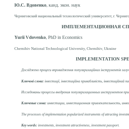
Ю.С. Вдовенко
, канд. экон. наук
Черниговский национальный технологический университет, г. Черниго
ИМПЛЕМЕНТАЦИОННАЯ СП
Yurii Vdovenko
, PhD in Economics
Chernihiv National Technological University, Chernihiv, Ukraine
IMPLEMENTATION
SPE
Досліджено процеси впровадження популяризаційних інструментів залуч
Ключові слова:
інвестиції, інвестиційна привабливість, інвестиційний п
Исследованы
процессы внедрения популяризационных инструментов при
Ключевые слова:
инвестиции, инвестиционная привлекательность, инв
The processes of
implementation
popularized
instruments
of
attracting investm
Key words:
investments, investment attractiveness, investment passport.