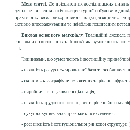
Мета статті.
До пріоритетних дослідницьких питань 
детальне вивчення логічно-структурної побудови відпов
практичних засад використання популяризаційних інстр
активно впроваджуваним та найбільш поширеним ретрансл
Виклад основного матеріалу.
Традиційні джерела п
соціальних, екологічних та інших), які зумовлюють пове
[1].
Чинниками, що зумовлюють інвестиційну привабливіс
- наявність ресурсно-сировинної бази та особливості
- економіко-географічне положення та рівень інфрастр
- виробнича та наукова спеціалізація;
- наявність трудового потенціалу та рівень його кваліф
- сукупна купівельна спроможність населення;
- розвиненість інституціональної ринкової структури (