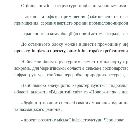
Оцінювання інфраструктури поділено за напрямками:
- житло та офісні приміщення (забезпеченість нас
приміщення, середня вартість оренди промислово-виробн
- транспорт та комунікації (основні автомагістралі, 
До останнього блоку можна віднести промоційну інфо
проекту, ініціатор проекту, опис ініціатора) та рейтинго
Найважливішим структурним елементом паспорту є розді
зокрема, для Чернігівської області є сільське господарст
інфраструктура, глибока переробка природних ресурсів, 
Найбільшою значущістю характеризуються підрозділи,
області належать «Відкритий світ» та «Нове життя», а п
- будівництво двох спеціалізованих молочно-тваринни
та Бахмацького районів;
- проект розвитку міської інфраструктури Чернігова;