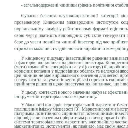
- загальнодержавні чинники (рівень політичної стабіл
Сучасне бачення науково-практичної категорії «і
проведеному Київським міжнародним інститутом соці
порівняльному вимірі
у
рейтинговому форматі оцінюєтьс
свою чергу, здатність відповідних суб’єктів генерувати
бере до уваги новий та чинний інвестор під час прийня
отримати можливість здійснювати виробничо-комерційну д
У кінцевому підсумку інвестиційне рішення визначає
із факторів, що впливає на рішення інвестора. Конкретни
(мети) компанії та специфіки галузі (сектору) її виробни
корисних копалин у відповідних обсягах та належної яко
цей чинник не має вирішального значення для легкої проми
генерувати та залучати інвестиції, які сприяють економі
прийняття рішення щодо інвестування, випливає, що інве
У цьому контексті нового значення набуває ефективні
інструментів територіального маркетингу.
У більшості випадків територіальний маркетинг бачат
поліпшення іміджу місцевості [3]. Маркетинговими інстру
підтримка позитивного сприйняття потенційними інвестор
відповідає визначеним пріоритетам розвитку, організація
системи територіального маркетингу вже знайшла частков
маркетингових інструментів, як правило, має своїм наслі