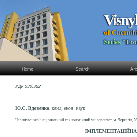
V
i
s
n
y
o
f
C
h
e
r
n
i
h
S
e
r
i
e
s
"
E
c
o
Home
Search
Arc
УДК 330.322
Ю.С. Вдовенко
, канд. екон. наук
Чернігівський національний технологічний університет, м. Чернігів, У
ІМПЛЕМЕНТАЦІЙНА