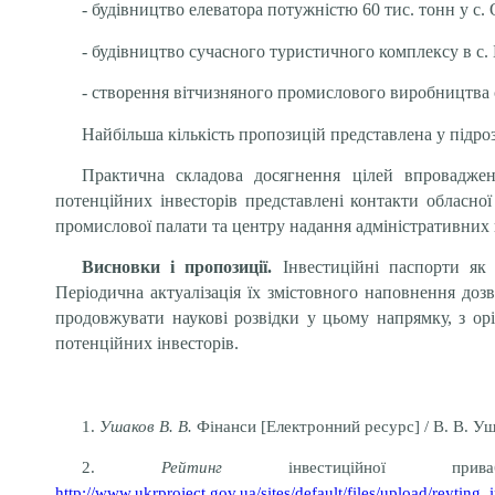
- будівництво елеватора потужністю 60 тис. тонн у с
- будівництво сучасного туристичного комплексу в с.
- створення вітчизняного промислового виробництва с
Найбільша кількість пропозицій представлена у підрозд
Практична складова досягнення цілей впроваджен
потенційних інвесторів представлені контакти обласної 
промислової палати та центру надання адміністративних 
Висновки і пропозиції.
Інвестиційні паспорти як
Періодична актуалізація їх змістовного наповнення до
продовжувати наукові розвідки у цьому напрямку, з ор
потенційних інвесторів.
1.
Ушаков В. В.
Фінанси [Електронний ресурс] / В. В. Уша
2.
Рейтинг
інвестиційної прив
http://www.ukrproject.gov.ua/sites/default/files/upload/reyting