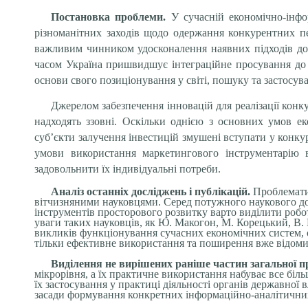
Постановка проблеми.
У сучасній економічно-інфо
різноманітних заходів щодо одержання конкурентних пер
важливим чинником удосконалення наявних підходів до
часом Україна пришвидшує інтеграційне просування до 
основи свого позиціонування у світі, пошуку та застосу
Джерелом забезпечення інновацій для реалізації конк
надходять ззовні. Оскільки однією з основних умов ек
суб’єкти залучення інвестицій змушені вступати у конку
умови використання маркетингового інструментарію в
задовольнити їх індивідуальні потреби.
Аналіз останніх досліджень і публікацій.
Проблематик
вітчизняними науковцями. Серед потужного наукового до
інструментів просторового розвитку варто виділити робот
уваги таких науковців, як Ю. Макогон, М. Корецький, В. 
викликів функціонування сучасних економічних систем, о
тільки ефективне використання та поширення вже відомих
Виділення не вирішених раніше частин загальної 
мікрорівня, а їх практичне використання набуває все бі
їх застосування у практиці діяльності органів державної
засади формування конкретних інформаційно-аналітичних 