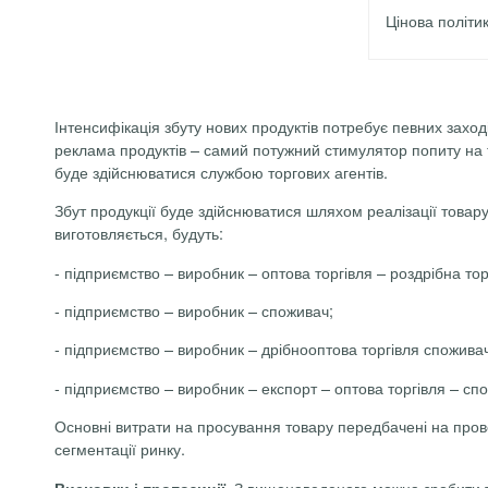
Цінова політи
Інтенсифікація збуту нових продуктів потребує певних заход
реклама продуктів – самий потужний стимулятор попиту на т
буде здійснюватися службою торгових агентів.
Збут продукції буде здійснюватися шляхом реалізації товар
виготовляється, будуть:
-
підприємство – виробник – оптова торгівля – роздрібна тор
-
підприємство – виробник – споживач;
-
підприємство – виробник – дрібнооптова торгівля спожива
-
підприємство – виробник – експорт – оптова торгівля – сп
Основні витрати на просування товару передбачені на прове
сегментації ринку.
З вищенаведеного можна зробити так
Висновки і пропозиції.