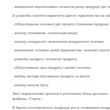
-
визначення перспективних сегментів ринку продукції цієї га
2) розробка стратегії маркетингу даного підприємства на на
-
обґрунтуванню основної ідеї проекту (показники продукції
-
аналізу споживачів і сегментація ринку;
-
аналізу конкурентів і визначення конкурентної політики;
-
визначенню головних цілей підприємства і можливі стратегі
-
розробці продукту і концепції продукту;
-
обґрунтуванню ціни продукту і цінової політики;
-
вибору методів просування продукту на ринок;
-
аналізу каналів збуту.
Зміст маркетингової діяльності розглянемо більш детально, 
фабрика «Стріла».
В Україні спостерігається тенденція росту споживання конд