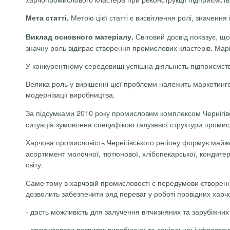
Метою цієї статті є висвітлення ролі, значенн
Мета статті.
Світовий досвід показує, що
Виклад основного матеріалу.
значну роль відіграє створення промислових кластерів. Мар
У конкурентному середовищі успішна діяльність підприємст
Велика роль у вирішенні цієї проблеми належить маркетингов
модернізації виробництва.
За підсумками
2010 року
промисловим комплексом Чернігів
ситуація зумовлена специфікою галузевої структури промисл
Харчова промисловість Чернігівського регіону формує майж
асортимент молочної, тютюнової, хлібопекарської, кондитерс
світу.
Саме тому в харчовій промисловості є передумови створен
дозволить забезпечити ряд переваг у роботі провідних харчо
-
дасть можливість для залучення вітчизняних та зарубіжних 
-
стимулювати розвиток виробничої та соціальної інфраструк