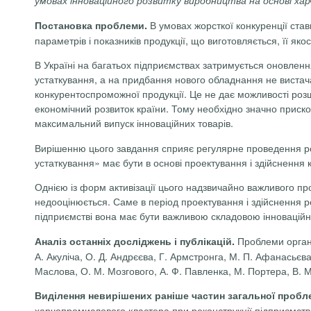
В умовах жорсткої конкуренції ста
Постановка проблеми.
параметрів і показників продукції, що виготовляється, її як
В Україні на багатьох підприємствах затримується оновлення
устаткування, а на придбання нового обладнання не вистач
конкурентоспроможної продукції. Це не дає можливості розши
економічний розвиток країни. Тому необхідно значно приско
максимальний випуск інноваційних товарів.
Вирішенню цього завдання сприяє регулярне проведення рек
устаткування» має бути в основі проектування і здійснення 
Однією із форм активізації цього надзвичайно важливого про
недооцінюється. Саме в період проектування і здійснення р
підприємстві вона має бути важливою складовою інноваційн
Проблеми організ
Аналіз останніх досліджень і публікацій.
А. Акуліча, О. Д. Андрєєва, Г. Армстронга, М. П. Афанасьєва
Маслова, О. М. Мозгового, А. Ф. Павленка, М. Портера, В. М.
Виділення невирішених раніше частин загальної пробл
харчопромислового кластера при реконструкції підприємств 