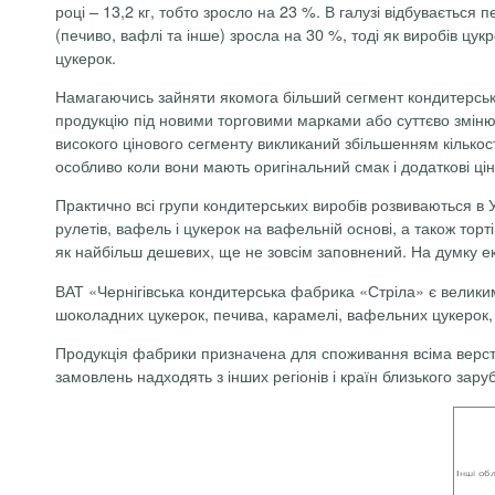
році –
13,2 кг
, тобто зросло на 23 %. В галузі відбувається
(печиво, вафлі та інше) зросла на 30 %, тоді як виробів ц
цукерок.
Намагаючись зайняти якомога більший сегмент кондитерськ
продукцію під новими торговими марками або суттєво зміню
високого цінового сегменту викликаний збільшенням кільк
особливо коли вони мають оригінальний смак і додаткові цін
Практично всі групи кондитерських виробів розвиваються в У
рулетів, вафель і цукерок на вафельній основі, а також торт
як найбільш дешевих, ще не зовсім заповнений. На думку екс
ВАТ «Чернігівська кондитерська фабрика «Стріла» є великим в
шоколадних цукерок, печива, карамелі, вафельних цукерок,
Продукція фабрики призначена для споживання всіма верств
замовлень надходять з інших регіонів і країн близького зар