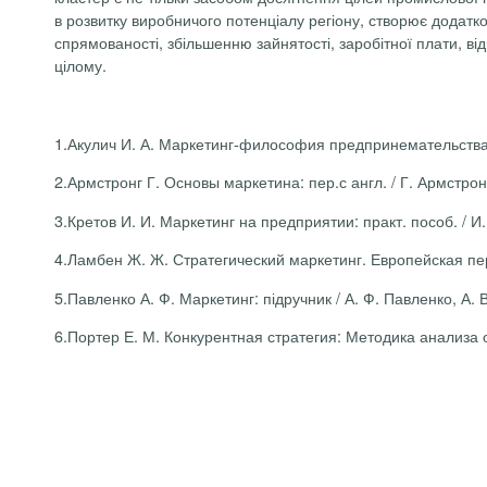
в розвитку виробничого потенціалу регіону, створює додатк
спрямованості, збільшенню зайнятості, заробітної плати, ві
цілому.
1.
Акулич И. А. Маркетинг-философия предпринемательства, о
2.
Армстронг Г. Основы маркетина: пер.с англ. / Г. Армстронг
3.
Кретов И. И. Маркетинг на предприятии: практ. пособ. / И
4.
Ламбен Ж. Ж. Стратегический маркетинг. Европейская перс
5.
Павленко А. Ф. Маркетинг: підручник / А. Ф. Павленко, А. В
6.
Портер Е. М. Конкурентная стратег
и
я: Методика анализа о