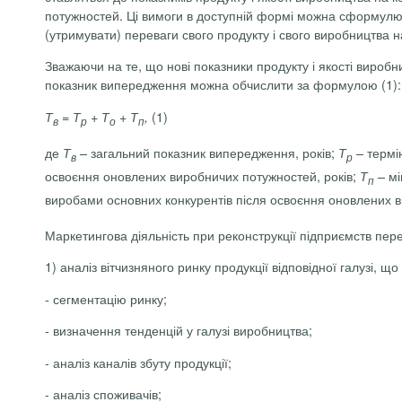
потужностей. Ці вимоги в доступній формі можна сформулюва
(утримувати) переваги свого продукту і свого виробництва 
Зважаючи на те, що нові показники продукту і якості виро
показник випередження можна обчислити за формулою (1):
(1)
Т
=
Т
+
Т
+
Т
,
в
р
о
п
де
– загальний показник випередження, років;
– термі
Т
Т
в
р
освоєння оновлених виробничих потужностей, років;
– мі
Т
п
виробами основних конкурентів після освоєння оновлених в
Маркетингова діяльність при реконструкції підприємств пере
1) аналіз вітчизняного ринку продукції відповідної галузі, що
-
сегментацію ринку;
-
визначення тенденцій у галузі виробництва;
-
аналіз каналів збуту продукції;
-
аналіз споживачів;