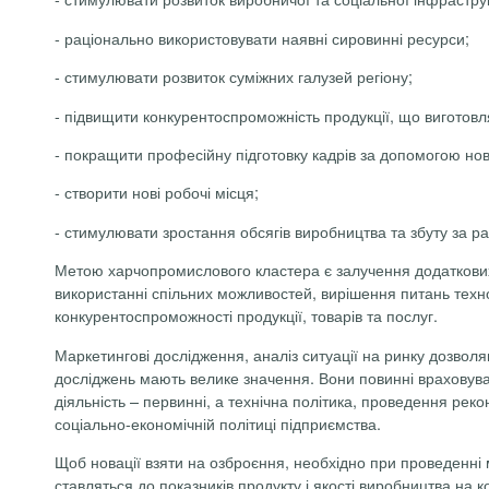
-
раціонально використовувати наявні сировинні ресурси;
-
стимулювати розвиток суміжних галузей регіону;
-
підвищити конкурентоспроможність продукції, що виготовл
-
покращити професійну підготовку кадрів за допомогою нові
-
створити нові робочі місця;
-
стимулювати зростання обсягів виробництва та збуту за ра
Метою харчопромислового кластера є залучення додаткових 
використанні спільних можливостей, вирішення питань техн
конкурентоспроможності продукції, товарів та послуг.
Маркетингові дослідження, аналіз ситуації на ринку дозволя
досліджень мають велике значення. Вони повинні враховува
діяльність – первинні, а технічна політика, проведення рекон
соціально-економічній політиці підприємства.
Щоб новації взяти на озброєння, необхідно при проведенні 
ставляться до показників продукту і якості виробництва на