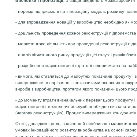
-
перехід підприємств на інноваційну модель розвитку пови
-
для впровадження новацій у виробництво необхідно як мож
-
доцільність проведення кожної реконструкції підприємства
-
маркетингова діяльність при проведенні реконструкції під
-
аналіз вітчизняного ринку продукції цієї галузі і ринків близ
-
розроблення маркетингової стратегії підприємства на най
-
вимоги, які ставляться до майбутніх показників продукту і
випередження в порівнянні з показниками основних конкурен
виробів з виробництва, протягом якого показники цього про
-
до моменту втрати визначальних переваг цього продукту і
маркетингової і технологічної служб необхідно визначити н
(чергову реконструкцію). Процес випередження конкуренті
Отже, досліджені роль, значення й особливості маркетингово
умовах інноваційного розвитку виробництва на основі харчо
кластер є не тільки засобом досягнення цілей промислової 