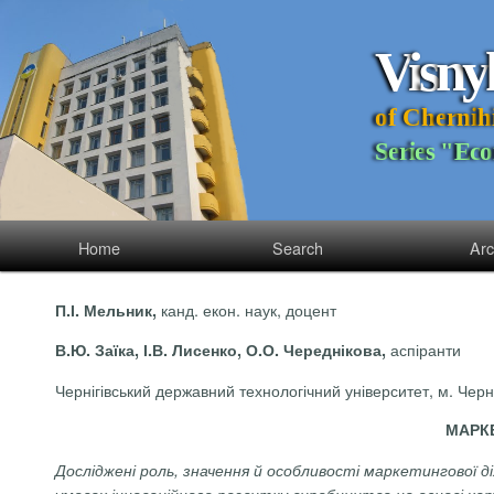
V
i
s
n
y
o
f
C
h
e
r
n
i
h
S
e
r
i
e
s
"
E
c
o
Home
Search
Arc
канд. екон. наук, доцент
П.І. Мельник,
аспіранти
В.Ю. Заїка, І.В. Лисенко, О.О. Череднікова,
Чернігівський державний технологічний університет, м. Черні
МАРК
Досліджені роль, значення й особливості маркетингової ді
умовах інноваційного розвитку виробництва на основі ха