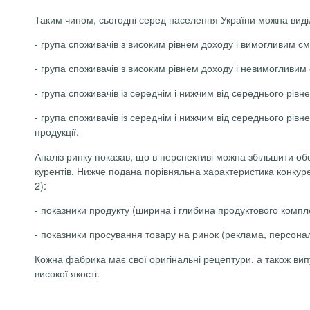
Таким чином, сьогодні серед населення України можна виділ
-
група споживачів з високим рівнем доходу і вимогливим с
-
група споживачів з високим рівнем доходу і невимогливим
-
група споживачів із середнім і нижчим від середнього рів
-
група споживачів із середнім і нижчим від середнього рів
продукції.
Аналіз ринку показав, що в перспективі можна збільшити об
курентів. Нижче подана порівняльна характеристика конкуре
2):
-
показники продукту (ширина і глибина продуктового комплекс
-
показники просування товару на ринок (реклама, персональн
Кожна фабрика має свої оригінальні рецептури, а також вип
високої якості.