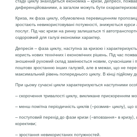
стадії циклу знаходиться економіка – кризи, депресії, пож
диференційованими, а загалом можуть бути охарактеризова
Криза, як фаза циклу, обумовлена перевищенням пропозиції
зростають
невикористовувані
потужності, знижуються курси а
послуг. Під час кризи на ринку залишаться ті автотранспорт
оздоровчий для галузі економіки характер.
Депресія – фаза циклу, наступна за кризою і характеризуєть
користь нових технічних і економічних рішень. Під час пожв
зношений рухомий склад замінюється новим, сучаснішим і пр
поштовх зростанню інших галузей, але в межах, що не пере
максимальний рівень попереднього циклу. В кінці підйому 
При цьому сучасні цикли характеризуються наступними осо
– скорочення тривалості циклу, викликане прискоренням мор
– менш помітна періодичність циклів («розмив» циклу), що
– поступовий перехід до фази кризи («вповзання» в кризу), 
корективи;
– зростання невикористаних потужностей.