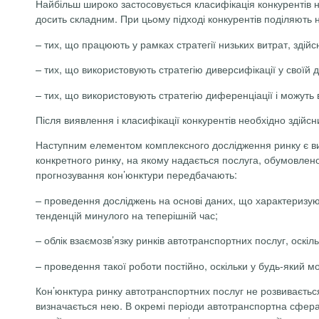
Найбільш широко застосовується класифікація конкурентів на 
досить складним. При цьому підході конкурентів поділяють 
– тих, що працюють у рамках стратегії низьких витрат, здій
– тих, що використовують стратегію диверсифікації у своїй ді
– тих, що використовують стратегію диференціації і можуть 
Після виявлення і класифікації конкурентів необхідно здійснит
Наступним елементом комплексного дослідження ринку є вив
конкретного ринку, на якому надається послуга, обумовлен
прогнозування кон’юнктури передбачають:
– проведення досліджень на основі даних, що характеризуют
тенденцій минулого на теперішній час;
– облік взаємозв’язку ринків автотранспортних послуг, оскі
– проведення такої роботи постійно, оскільки у будь-який м
Кон’юнктура ринку автотранспортних послуг не розвивається
визначається нею. В окремі періоди автотранспортна сфера м