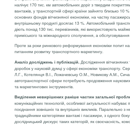
налічує 170 тис. км автомобільних доріг з твердим покрит
вантажів, у транспортній сфері країни зайнято близько 10 
основних фондів вітчизняної економіки, на частку пасажир
внутрішньому продукті досягає 13 %. Автомобільний трансп
діють понад 130 тис. перевізників, які використовують майж
приміського та міжнародного сполучення, а обслуговування
Проте за роки ринкового реформування економіки попит на а
питанням розвитку транспортного маркетингу.
Дослідження вітчизняних 
Аналіз досліджень і публікацій.
доробок у науковій думці у сфері економіки транспорту. Се
Л.Г., Котелянця В.І.,
Ложачевську
О.М., Новикову А.М., Сича
автотранспортної сфери потребують продовження наукових ро
та маркетингових інструментів.
Виділення невирішених раніше частин загальної пробл
комунікаційних технологій, особливої актуальності набуває
поєднання зовнішніх та внутрішніх викликів. Паралельно з 
традиційними категоріями вантажі і пасажири, з одного боку
дослідницький дискурс таких категорій, як своєчасність, ко