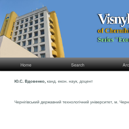
V
i
s
n
y
o
f
C
h
e
r
n
i
h
S
e
r
i
e
s
"
E
c
o
Home
Search
Arc
канд.
екон
. наук, доцент
Ю.С. Вдовенко,
Чернігівський державний технологічний університет, м. Черні