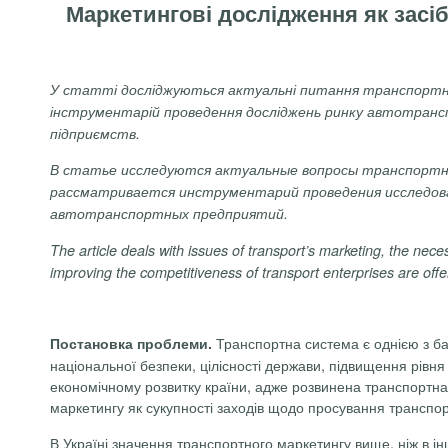
Маркетингові дослідження як зас
У статті
досліджуються актуальні питання транспортно
інструментарій проведення досліджень ринку автотран
підприємств.
В
статье
исследуются
актуальные
вопросы
транспорт
рассматривается
инструментарий
проведения
исследов
автотранспортных
предприятий
.
The
article
deals
with
issues
of
transport’s
marketing
,
the
neces
improving
the
competitiveness
of
transport
enterprises
are
off
Транспортна система є однією з ба
Постановка проблеми.
національної безпеки, цілісності держави, підвищення рівн
економічному розвитку країни, адже розвинена транспортна
маркетингу як сукупності заходів щодо просування транспор
В Україні значення транспортного маркетингу вище, ніж в ін