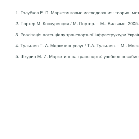
1.
Голубков
Е. П.
Маркетинговые
исследования
:
теория
,
ме
2. Портер М.
Конкуренция
/ М. Портер. – М.:
Вильямс
, 2005.
3. Реалізація потенціалу транспортної інфраструктури України
4.
Тультаев
Т. А. Маркетинг услуг / Т.А.
Тультаев
. – М.:
Моск
5.
Шкурин
М. И. Маркетинг на
транспорте
:
учебное
пособие