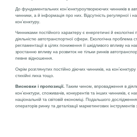
До фундаментальних
кон’юнктуроутворюючих
чинників в ав
чинники, а й інформація про них. Відсутність регулярної і 
кон’юнктуру.
Чинниками постійного характеру є енергетичні й екологічн
діяль­ністю автотранспортної сфери. Екологічна проблема с
регламентації в цілях пониження її шкідливого впливу на 
зростанню впливу на розвиток не тільки ринків автотранспо
певне відношення.
Окрім розглянутих постійно діючих чинників, на кон’юнктуру 
стихійні лиха тощо.
Таким чином, впровадження в діяль
Висновки і пропозиції.
кон’юнктури, споживачів, конкурентів та інших чинників, є 
національній та світовій економіці. Подальшого дослідженн
операторів ринку та деталізації маркетингових інструментів