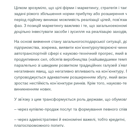
Цілком зрозуміло, що цілі фірми і маркетингу, стратегія і т
задачі різкого збільшення норми прибутку або розширення ча
період підйому виникає можливість реалізації цілей, пов’яз
фаз. З позицій маркетингу важливо і те, що загальноекономіч
доцільно інвестувати засоби і зусилля на реалізацію заходів
На основі вивчення стану загальногосподарської ситуації, 
підприємства, зокрема, виявити
кон’юнктуроутворюючі
чинни
автотранспортній сфері є науково-технічний прогрес, який в
продуктивних сил, обсягів виробництва (найшвидшими темпам
паралельно зі швидким розвитком традиційних галузей з’явл
негативних явищ, що негативно впливають на кон’юнктуру. П
супроводжується адекватним розширенням збуту, який визн
зростає нестійкість кон’юнктури ринків. Крім того, науков
виникненням нових.
У зв’язку з цим трансформується роль держави, що обумов
– через купівлю-продаж послуг та формування певного співв
– через адміністративні й економічні важелі, тобто кредитні
платоспроможного попиту.