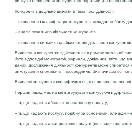
ринку та ослаблення конкурентної боротьби (на основі знан
Конкурентів доцільно вивчати в такій послідовності:
– виявлення і класифікація конкурентів, складання банку да
– аналіз показників діяльності конкурентів;
– виявлення сильних і слабких сторін діяльності конкурентів
Виявлення конкурентів здійснюється в рамках загальної сис
бути відповідні монографії, журнали, довідники, звіти, що 
даних, дослідження діяльності конкурентів може спиратися 
анкетування споживачів і посередників. Визначивши всі наяв
Виявлені конкуренти класифікуються, як правило, на основі 
Перший підхід має на меті згрупувати конкуруючі підприємств
– ті, що надають абсолютно аналогічну послугу;
– ті, що надають послугу, подібну за основними, але відмі
– ті, що надають альтернативні послуги (інші види транспорт