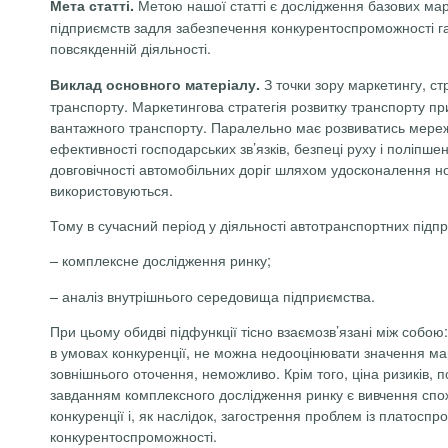
Метою нашої статті є дослідження базових марк
Мета статті.
підприємств задля забезпечення конкурентоспроможності гал
повсякденній діяльності.
З точки зору маркетингу, ст
Виклад основного матеріалу.
транспорту. Маркетингова стратегія розвитку транспорту п
вантажного транспорту. Паралельно має розвиватись мережа
ефективності господарських зв’язків, безпеці руху і поліп
довговічності автомобільних доріг шляхом удосконалення но
використовуються.
Тому в сучасний період у діяльності автотранспортних підп
– комплексне дослідження ринку;
– аналіз внутрішнього середовища підприємства.
При цьому обидві
підфункції
тісно взаємозв’язані між собою:
в умовах конкуренції, не можна недооцінювати значення мар
зовнішнього оточення, неможливо. Крім того, ціна ризиків, 
завданням комплексного дослідження ринку є
вивчення спо
конкуренції і, як наслідок, загострення проблем із платос
конкурентоспроможності.