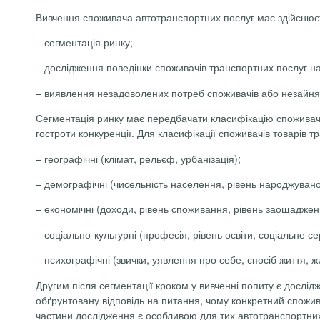
Вивчення споживача автотранспортних послуг має здійснюєть
– сегментація ринку;
– дослідження поведінки споживачів транспортних послуг на
– виявлення незадоволених потреб споживачів або незайнят
Сегментація ринку має передбачати класифікацію споживачів
гостроти конкуренції. Для класифікації споживачів товарів т
– географічні (клімат, рельєф, урбанізація);
– демографічні (чисельність населення, рівень народжуваності
– економічні (доходи, рівень споживання, рівень заощаджен
– соціально-культурні (професія, рівень освіти, соціальне се
–
психографічні
(звички, уявлення про себе, спосіб життя, ж
Другим після сегментації кроком у вивченні попиту є дослі
обґрунтовану відповідь на питання, чому конкретний спожива
частини дослідження є особливою для тих автотранспортних 