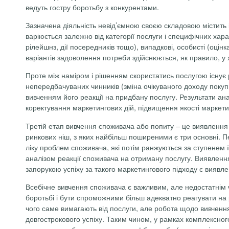
ведуть гостру боротьбу з конкурентами.
Зазначена діяльність невід’ємною своєю складовою містить
варіюється залежно від категорії послуги і специфічних х
рілейшнз
, дії посередників тощо), випадкові, особисті (оці
варіантів задоволення потреби здійснюється, як правило, у х
Проте між наміром і рішенням скористатись послугою існує 
непередбачуваних чинників (зміна очікуваного доходу покуп
вивченням його реакції на придбану послугу. Результати а
коректування маркетингових дій, підвищення якості маркети
Третій етап вивчення споживача або попиту – це виявлення 
ринкових ніш, з яких найбільш поширеними є три основні. П
ліку проблем споживача, які потім
ранжуються
за ступенем ї
аналізом реакції споживача на отриману послугу. Виявлення 
запорукою успіху за такого маркетингового підходу є виявл
Всебічне вивчення споживача є важливим, але недостатнім чи
боротьбі і бути спроможними більш адекватно реагувати на рі
чого саме вимагають від послуги, але робота щодо вивчення
довгострокового успіху. Таким чином, у рамках комплексног